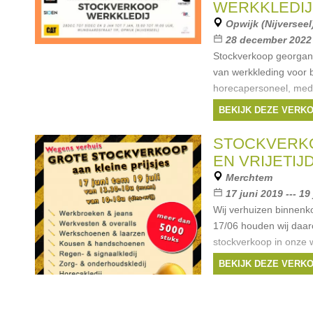
Merken:
J-Line
,
Ka
WERKKLEDIJ
SAFETY JOGGER
,
Cu
Opwijk (Nijverseel
28 december 2022 -
Stockverkoop georgan
van werkkleding voor 
horecapersoneel, med
veiligheidsschoenen, si
BEKIJK DEZE VERK
PBM's,... Dit van merk
Merken:
Caterpilla
STOCKVERK
Hansen
,
SIOEN
,
SAF
EN VRIJETIJ
Merchtem
17 juni 2019 --- 19
Wij verhuizen binnenko
17/06 houden wij daa
stockverkoop in onze 
maand lang kunnen jull
BEKIJK DEZE VERK
aan kleine prijsjes. Zo
Merken:
Wrangler
Dassy
, ...