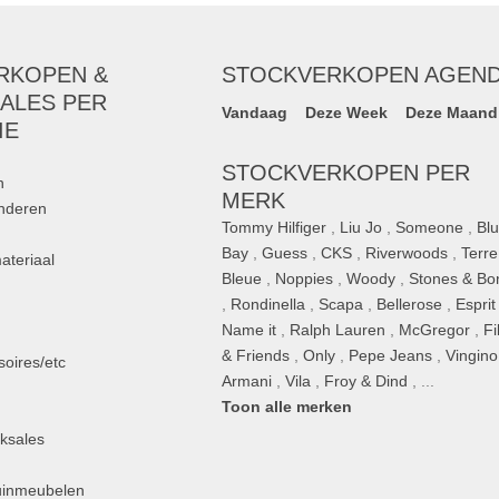
RKOPEN &
STOCKVERKOPEN AGEN
ALES PER
Vandaag
Deze Week
Deze Maand
IE
STOCKVERKOPEN PER
n
MERK
inderen
Tommy Hilfiger
,
Liu Jo
,
Someone
,
Bl
Bay
,
Guess
,
CKS
,
Riverwoods
,
Terre
ateriaal
Bleue
,
Noppies
,
Woody
,
Stones & Bo
,
Rondinella
,
Scapa
,
Bellerose
,
Esprit
n
Name it
,
Ralph Lauren
,
McGregor
,
Fi
& Friends
,
Only
,
Pepe Jeans
,
Vingino
oires/etc
Armani
,
Vila
,
Froy & Dind
, ...
Toon alle merken
ksales
uinmeubelen