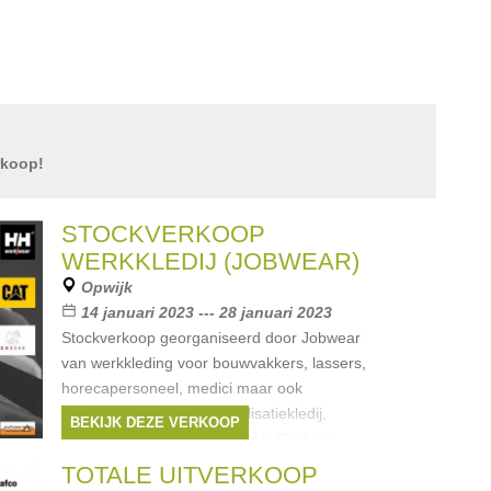
rkoop!
STOCKVERKOOP
WERKKLEDIJ (JOBWEAR)
Opwijk
14 januari 2023 --- 28 januari 2023
Stockverkoop georganiseerd door Jobwear
van werkkleding voor bouwvakkers, lassers,
horecapersoneel, medici maar ook
veiligheidsschoenen, signalisatiekledij,
BEKIJK DEZE VERKOOP
PBM's,... Dit van merken zoals Carhartt,
Merken:
Caterpillar
,
CARHARTT
,
Helly
TOTALE UITVERKOOP
Hansen
,
SIOEN
,
SAFETY JOGGER
, ...