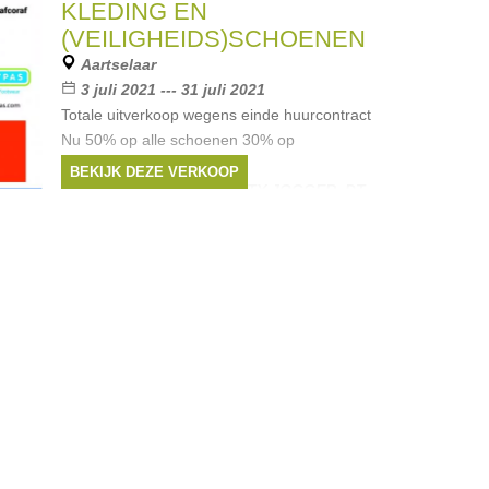
KLEDING EN
(VEILIGHEIDS)SCHOENEN
Aartselaar
3 juli 2021 --- 31 juli 2021
Totale uitverkoop wegens einde huurcontract
Nu 50% op alle schoenen 30% op
veiligheidsschoenen
BEKIJK DEZE VERKOOP
Merken:
SPROX
,
SAFETY JOGGER
,
DT
New York
,
Happy Bee
,
Moza-X