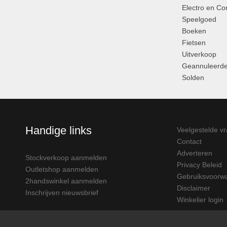
Electro en C
Speelgoed
Boeken
Fietsen
Uitverkoop
Geannuleerde
Solden
Handige links
Veelgestelde v
Contact
Adverteren
Stockverkoop aanmelden
Privacy Beleid
Outletshop aanmelden
Gebruiksvoorw
2handswinkel aanmelden
Disclaimer
Inschrijven nieuwsbrief
Winkelier login