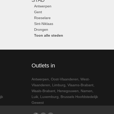
STAD
Antwerpen
Gent
Roeselare
Sint-Niklaas
Drongen
Toon alle steden
Outlets in
Antwerpen
,
Oost-Vlaanderen
,
West-
Vlaanderen
,
Limburg
,
Vlaams-Brabant
,
Waals-Brabant
,
Henegouwen
,
Namen
,
jk
Luik
,
Luxemburg
,
Brussels Hoofdstedelijk
Gewest