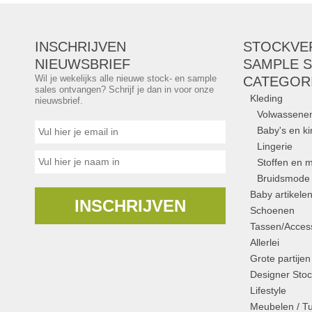
INSCHRIJVEN
STOCKVE
NIEUWSBRIEF
SAMPLE S
Wil je wekelijks alle nieuwe stock- en sample
CATEGOR
sales ontvangen? Schrijf je dan in voor onze
Kleding
nieuwsbrief.
Volwassene
Baby's en k
Lingerie
Stoffen en m
Bruidsmode
Baby artikele
INSCHRIJVEN
Schoenen
Tassen/Access
Allerlei
Grote partijen
Designer Stoc
Lifestyle
Meubelen / T