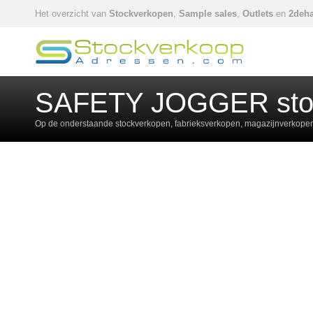
Het overzicht van
Stockverkopen
,
Sample sales
,
Outlets
en
2deha
SAFETY JOGGER sto
Op de onderstaande stockverkopen, fabrieksverkopen, magazijnverkopen,