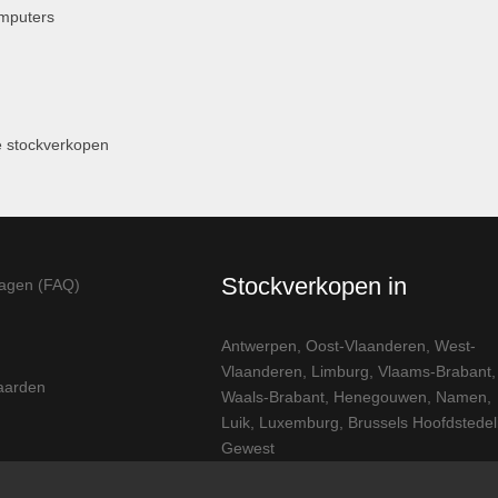
omputers
 stockverkopen
Stockverkopen in
ragen (FAQ)
Antwerpen
,
Oost-Vlaanderen
,
West-
Vlaanderen
,
Limburg
,
Vlaams-Brabant
,
aarden
Waals-Brabant
,
Henegouwen
,
Namen
,
Luik
,
Luxemburg
,
Brussels Hoofdstedeli
Gewest