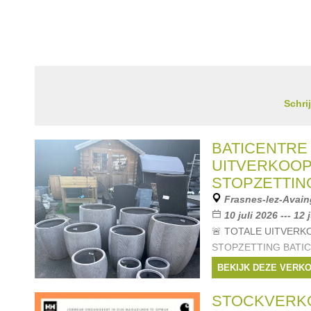
Schri
BATICENTRE 
UITVERKOO
STOPZETTIN
Frasnes-lez-Avain
10 juli 2026 --- 12 
🚨 TOTALE UITVER
STOPZETTING BATICE
nemen we afscheid...
BEKIJK DEZE VERK
definitief de deuren. 
uitzonderlijke uitverk
STOCKVERK