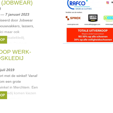
rcher
,
cosy&trendy
,
 (JOBWEAR)
rver
, ...
)
-- 7 januari 2023
iseerd door Jobwear
bouwvakkers, lassers,
ici maar ook
gnalisatiekledij,
OOP
en zoals Carhartt,
r
,
CARHARTT
,
Helly
OOP WERK-
ETY JOGGER
, ...
DSKLEDIJ
 juli 2019
rt met de winkel! Vanaf
rom een grote
winkel in Merchtem. Een
ie kledij komen kiezen
OOP
wel werkkledij
,
B&C
,
Buff
,
DIADORA
,