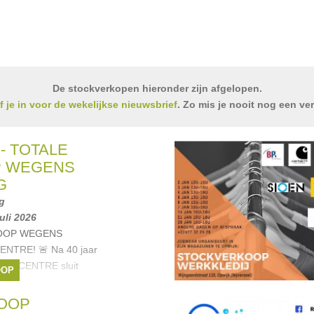
De stockverkopen hieronder zijn afgelopen.
jf je in voor de wekelijkse nieuwsbrief
. Zo mis je nooit nog een ve
- TOTALE
P WEGENS
G
g
juli 2026
KOOP WEGENS
NTRE! 🚨 Na 40 jaar
 BATICENTRE sluit
OOP
 Profiteer van een
oop met maar
OOP