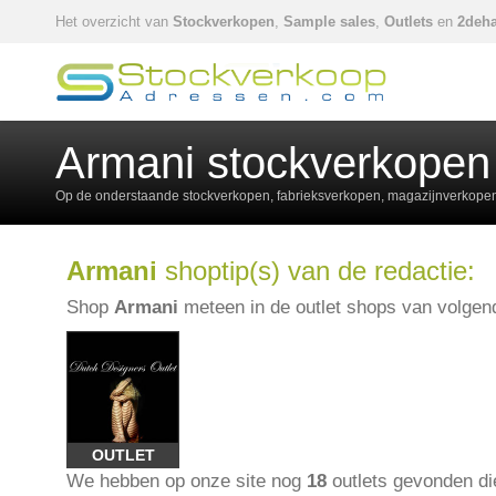
Het overzicht van
Stockverkopen
,
Sample sales
,
Outlets
en
2deha
Armani stockverkopen 
Op de onderstaande stockverkopen, fabrieksverkopen, magazijnverkopen,
Armani
shoptip(s) van de redactie:
Shop
Armani
meteen in de outlet shops van volgend
OUTLET
We hebben op onze site nog
18
outlets gevonden d