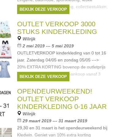
hebbedingen, Vintagekleding, collectiestukken,
BEKIJK DEZE VERKOOP
juwelen, uurwerken, dames-, heren-
Merken:
Armani
,
Liu Jo
,
Calvin Klein
,
OUTLET VERKOOP 3000
Woody
,
finger in the nose
, ...
STUKS KINDERKLEDING
Wilrijk
2 mei 2019 --- 5 mei 2019
OUTLETVERKOOP kinderkleding van 0 tot 16
jaar. Zaterdag 04/05 en zondag 05/05 --->
20% EXTRA KORTING bovenop de outletprijs
op 1 artikel naar keuze bij aankoop vanaf 3
BEKIJK DEZE VERKOOP
stuks 02/05/19 van 10.30 tot
Merken:
Ralph Lauren
,
Lili Gaufrette
,
OPENDEURWEEKEND!
Armani
,
Liu Jo
,
Scapa
, ...
OUTLET VERKOOP
KINDERKLEDING 0-16 JAAR
Wilrijk
29 maart 2019 --- 31 maart 2019
29,30 en 31 maart is het opendeurweekend bij
Kledwin. Geniet van 10% extra korting