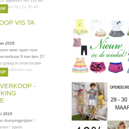
Y pyjama's NU 12€ en
choenen NU 24-35-45-
OOP
leding aan soldenprijzen
OP VIS TA
iu Jo
,
Simonetta
,
a
, ...
mei 2019
deuren weer open voor
merverkoop 9 mei tem 27
 graag in onze locatie
euwe collecties aan
OOP
Onze
uren
,
Guess
,
Armani
,
VERKOOP -
.
RKING
JE
ei 2019
n dumpingprijzen !
enen ! (geen