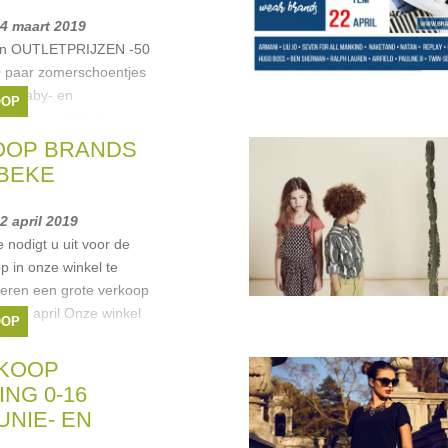
24 maart 2019
aan OUTLETPRIJZEN -50
0 paar zomerschoentjes
ks baby- en
OOP
ks communiekleding
nne kurris
,
Simonetta
,
OOP BRANDS
.
BEKE
2 april 2019
nodigt u uit voor de
p in onze winkel te
seren een grote verkoop
t 22 april Onze winkel
OOP
100m²
rmani
,
Liu Jo
,
Hugo
RKOOP
NG 0-16
UNIE- EN