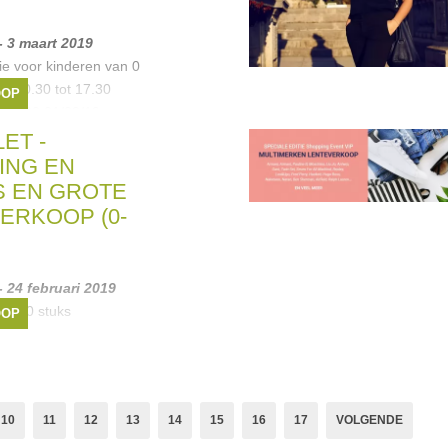
-- 3 maart 2019
ie voor kinderen van 0
an 10.30 tot 17.30
OOP
t 17.30 01/03/19 van
19 van 10.00 tot 17.00
ET -
n
ING EN
uren
,
Lili Gaufrette
,
 EN GROTE
a
, ...
ERKOOP (0-
- 24 februari 2019
 4500 stuks
OOP
 dan 500 stuks
an OUTLETPRIJZEN.
capa
,
Bellerose
,
.
10
11
12
13
14
15
16
17
VOLGENDE