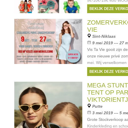
5€-10€-15€ 400 WOOD
15€ 400 paar kinders
BEKIJK DEZE VERK
55€ 800 stuks kinderk
:
ZOMERVERKO
Merken:
Armani
,
L
VIE
Bellerose
,
Rondinell
Sint-Niklaas
9 mei 2019 --- 27 
Vis Ta Vie gooit zijn 
onze nieuwe privé zo
mei. Wij verwelkomen u
te Sint-niklaas met ni
BEKIJK DEZE VERK
verminderde prijzen. 
Merken:
Ralph La
MEGA STUNT
Liu Jo
,
Hugo Boss
, ..
TENT OP PA
VIKTORIENT
Putte
3 mei 2019 --- 5 m
Grote Stockverkoop aa
Kinderkleding en scho