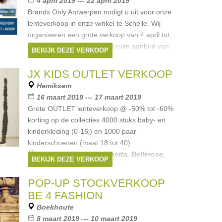
4 april 2019 --- 22 april 2019
Brands Only Antwerpen nodigt u uit voor onze
lenteverkoop in onze winkel te Schelle. Wij
organiseren een grote verkoop van 4 april tot
en met 22 april. Wij hebben ruim aanbod van
BEKIJK DEZE VERKOOP
exclusieve merken voor
Merken:
Ralph Lauren
,
Guess
,
Armani
,
JX KIDS OUTLET VERKOOP
Liu Jo
,
Hugo Boss
, ...
Hemiksem
16 maart 2019 --- 17 maart 2019
Grote OUTLET lenteverkoop @ -50% tot -60%
korting op de collecties 4000 stuks baby- en
kinderkleding (0-16j) en 1000 paar
kinderschoenen (maat 18 tot 40)
Merken:
Armani
,
Simonetta
,
Bellerose
,
BEKIJK DEZE VERKOOP
Rondinella
,
Maan
, ...
POP-UP STOCKVERKOOP
BE 4 FASHION
Boekhoute
8 maart 2019 --- 10 maart 2019