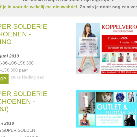
jf je in voor de wekelijkse nieuwsbrief
. Zo mis je nooit nog een ve
UPER SOLDERIE
HOENEN -
ING
 juni 2019
5€-8€-10€-15€ 300
 -15€ 300 paar
€ 800 stuks kleding aan
OOP
-20-25-35-45€
iu Jo
,
Anne kurris
,
UPER SOLDERIE
a
, ...
CHOENEN -
6J)
uni 2019
aan SUPER SOLDEN