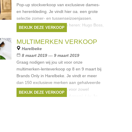
Pop-up stockverkoop van exclusieve dames-
en herenkleding. Je vindt hier oa. een grote
selectie zomer- en tussenseizoenjassen.
Kortingen tot -70%. Merken heren: Hugo Boss,
BEKIJK DEZE VERKOOP
Armani... Merken dames: Liu
Merken:
Armani
,
Liu Jo
,
Hugo Boss
,
MULTIMERKEN VERKOOP
Essentiel
,
michael kors
Harelbeke
8 maart 2019 --- 9 maart 2019
Graag nodigen wij jou uit voor onze
multimerken-lenteverkoop op 8 en 9 maart bij
Brands Only in Harelbeke. Je vindt er meer
dan 150 exclusieve merken aan gehalveerde
prijzen en nieuwe collecties voor zowel
BEKIJK DEZE VERKOOP
Merken:
Ralph Lauren
,
Armani
,
Liu Jo
,
Hugo Boss
,
Moschino
, ...