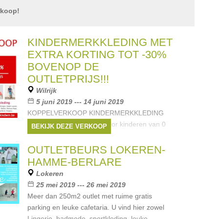
rkoop!
KINDERMERKKLEDING MET
EXTRA KORTING TOT -30%
BOVENOP DE
OUTLETPRIJS!!!
Wilrijk
5 juni 2019 --- 14 juni 2019
KOPPELVERKOOP KINDERMERKKLEDING
Zomer- en feestcollectie voor kinderen van 0
BEKIJK DEZE VERKOOP
tot 16 jaar ----------------------------------------------
--------------------- Tot 30% EXTRA KORTING
OUTLETBEURS LOKEREN-
bovenop de outletprijs ------------------------------
HAMME-BERLARE
------------------------------------- 2
Lokeren
Merken:
Ralph Lauren
,
Lili Gaufrette
,
25 mei 2019 --- 26 mei 2019
Armani
,
Liu Jo
,
Scapa
, ...
Meer dan 250m2 outlet met ruime gratis
parking en leuke cafetaria. U vind hier zowel
Lingerie, badmode, sportkleding, leuke