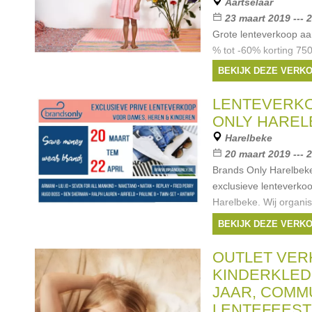
Aartselaar
23 maart 2019 --- 
Grote lenteverkoop 
% tot -60% korting 75
(maat 18-40) 4000 stu
BEKIJK DEZE VERK
kinderkleding 400 stu
Merken:
Armani
,
A
LENTEVERK
Cherie
,
Rondinella
, ..
ONLY HAREL
Harelbeke
20 maart 2019 --- 2
Brands Only Harelbeke 
exclusieve lenteverkoo
Harelbeke. Wij organi
van 20 maart tot en me
BEKIJK DEZE VERK
in Harelbeke heeft 1.
Merken:
Guess
,
A
OUTLET VE
Boss
,
McGregor
, ...
KINDERKLEDI
JAAR, COMM
LENTEFEEST