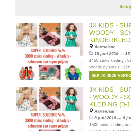
Schri
JX KIDS - S
WOODY - SC
KINDERKLED
Aartselaar
15 juni 2019 --- 16
1450 stuks kleding : 
Woody pyjama's : 12€
schoenen : 25€ tot 55
BEKIJK DEZE VERK
super prijzen : 10-15
Merken:
Armani
,
L
JX KIDS - S
Bellerose
,
Rondinell
- WOODY - S
KLEDING (0-1
Aartselaar
8 juni 2019 --- 9 j
1500 stuks kleding 