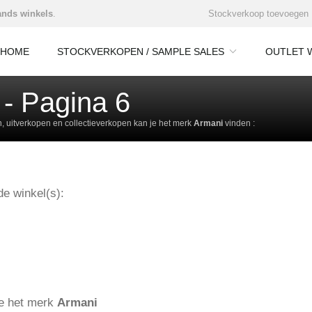
nds winkels
.
Stockverkoop toevoegen
HOME
STOCKVERKOPEN / SAMPLE SALES
OUTLET 
- Pagina 6
 uitverkopen en collectieverkopen kan je het merk
Armani
vinden :
e winkel(s):
ie het merk
Armani