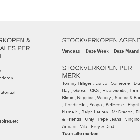
RKOPEN &
STOCKVERKOPEN AGEN
ALES PER
Vandaag
Deze Week
Deze Maand
IE
STOCKVERKOPEN PER
n
MERK
inderen
Tommy Hilfiger
,
Liu Jo
,
Someone
,
Bl
Bay
,
Guess
,
CKS
,
Riverwoods
,
Terre
ateriaal
Bleue
,
Noppies
,
Woody
,
Stones & Bo
,
Rondinella
,
Scapa
,
Bellerose
,
Esprit
n
Name it
,
Ralph Lauren
,
McGregor
,
Fi
& Friends
,
Only
,
Pepe Jeans
,
Vingino
oires/etc
Armani
,
Vila
,
Froy & Dind
, ...
Toon alle merken