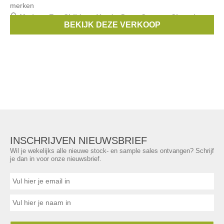
merken
Merken:
Eve Children
,
Yoedy
,
Dona Carmen
,
Chocolat
BEKIJK DEZE VERKOOP
Baby
,
La Ponderosa
, ...
INSCHRIJVEN NIEUWSBRIEF
Wil je wekelijks alle nieuwe stock- en sample sales ontvangen? Schrijf
je dan in voor onze nieuwsbrief.