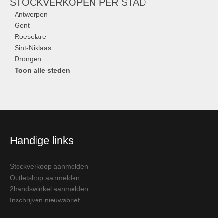
STOCKVERKOPEN
PER STAD
Antwerpen
Gent
Roeselare
Sint-Niklaas
Drongen
Toon alle steden
Handige links
Stockverkoop aanmelden
Outletshop aanmelden
2handswinkel aanmelden
Inschrijven nieuwsbrief