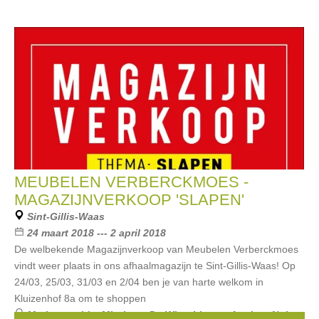
MEUBELEN VERBERCKMOES -
MAGAZIJNVERKOOP 'SLAPEN'
Sint-Gillis-Waas
24 maart 2018 --- 2 april 2018
De welbekende Magazijnverkoop van Meubelen Verberckmoes
vindt weer plaats in ons afhaalmagazijn te Sint-Gillis-Waas! Op
24/03, 25/03, 31/03 en 2/04 ben je van harte welkom in
Kluizenhof 8a om te shoppen
Merken:
velda
,
Mintjens
,
De Witte Lietaer
,
Auping
,
Nolte
,