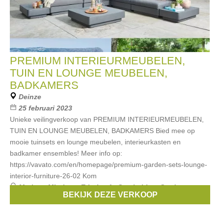
PREMIUM INTERIEURMEUBELEN,
TUIN EN LOUNGE MEUBELEN,
BADKAMERS
Deinze
25 februari 2023
Unieke veilingverkoop van PREMIUM INTERIEURMEUBELEN,
TUIN EN LOUNGE MEUBELEN, BADKAMERS Bied mee op
mooie tuinsets en lounge meubelen, interieurkasten en
badkamer ensembles! Meer info op:
https://vavato.com/en/homepage/premium-garden-sets-lounge-
interior-furniture-26-02 Kom
Merken:
Mintjens
,
Ethnicraft
,
Castle-Line
,
Garden
BEKIJK DEZE VERKOOP
Prestige
,
Luxury Lounge
, ...