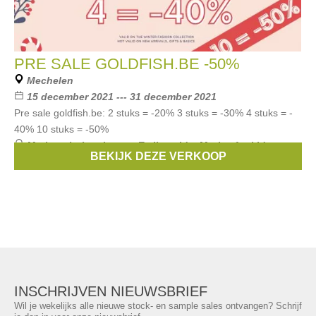
PRE SALE GOLDFISH.BE -50%
Mechelen
15 december 2021 --- 31 december 2021
Pre sale goldfish.be: 2 stuks = -20% 3 stuks = -30% 4 stuks = -
40% 10 stuks = -50%
Merken:
bobo choses
,
Emile et Ida
,
Morley for kids
,
BEKIJK DEZE VERKOOP
MOLO
,
Leon & Harper
, ...
INSCHRIJVEN NIEUWSBRIEF
Wil je wekelijks alle nieuwe stock- en sample sales ontvangen? Schrijf