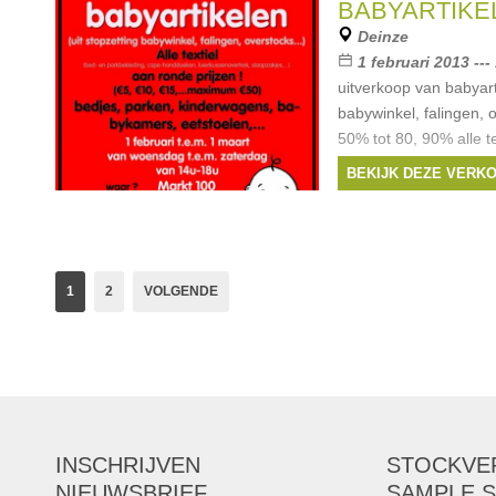
BABYARTIKE
Deinze
1 februari 2013 ---
uitverkoop van babyart
babywinkel, falingen, o
50% tot 80, 90% alle te
bedbekleding,
BEKIJK DEZE VERK
verzorgingstassen,verz
Merken:
Childwoo
Caramella
,
tiny love
, 
1
2
VOLGENDE
INSCHRIJVEN
STOCKVE
NIEUWSBRIEF
SAMPLE S