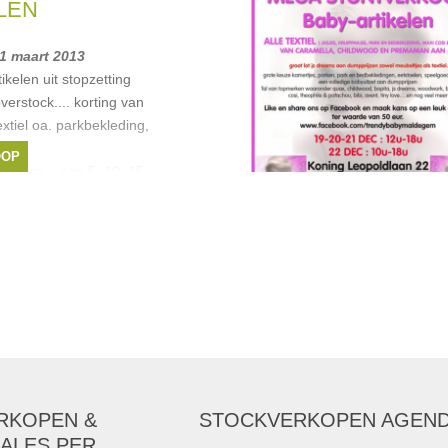
LEN
 1 maart 2013
ikelen uit stopzetting
verstock.... korting van
xtiel oa. parkbekleding,
OOP
orging....aan 5, 10, 15,
d
,
Quax
,
Bopita
,
...
RKOPEN &
STOCKVERKOPEN AGEN
ALES PER