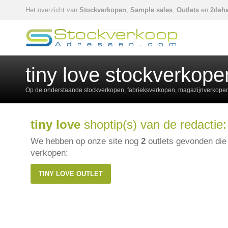
Het overzicht van
Stockverkopen
,
Sample sales
,
Outlets
en
2deha
tiny love stockverkope
Op de onderstaande stockverkopen, fabrieksverkopen, magazijnverkopen,
tiny love
shoptip(s) van de redactie:
We hebben op onze site nog
2
outlets gevonden di
verkopen:
TINY LOVE OUTLET