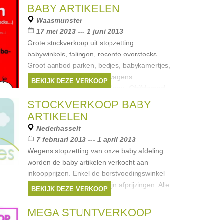
cGregor
,
BABY ARTIKELEN
Waasmunster
17 mei 2013 --- 1 juni 2013
Grote stockverkoop uit stopzetting
babywinkels, falingen, recente overstocks....
Groot aanbod parken, bedjes, babykamertjes,
bed en park textiel, kinderwagens.....
BEKIJK DEZE VERKOOP
Merken:
First
,
Ducky Beau
,
Childwood
,
Bopita
,
Caramella
, ...
STOCKVERKOOP BABY
ARTIKELEN
Nederhasselt
7 februari 2013 --- 1 april 2013
Wegens stopzetting van onze baby afdeling
worden de baby artikelen verkocht aan
inkoopprijzen. Enkel de borstvoedingswinkel
blijft over, maar ook daar zijn afprijzingen. Alle
BEKIJK DEZE VERKOOP
artikelen staan al afgeprijsd
Merken:
bobux
,
Babylonia
,
lipfish
,
tiny
MEGA STUNTVERKOOP
love
,
Babymoov
, ...