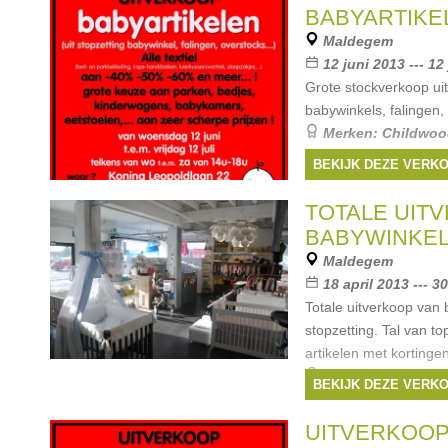
Teamson
,
Taf Toy\\\'s
BABYARTIKE
Maldegem
12 juni 2013 --- 12
Grote stockverkoop uit
babywinkels, falingen, 
Merken:
Childwoo
Caramella
,
Yolene
, ...
BEKIJK DEZE VERK
TOTALE UIT
BABYWINKE
Maldegem
18 april 2013 --- 3
Totale uitverkoop van
stopzetting. Tal van t
artikelen met kortingen
Merken:
First
,
Duc
BEKIJK DEZE VERK
Childwood
,
Quax
, ...
UITVERKOO