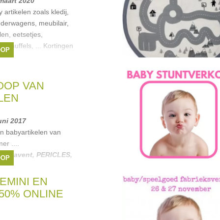
 maart 2020
artikelen zoals kledij,
inderwagens, meubilair,
en, eetsetjes,
 knuffels, ... Kortingen
OOP
ijs.
ita
,
Caramella
,
tiny
OOP VAN
LEN
juni 2017
n babyartikelen van
er ....
ody
,
avent
,
PERICLES
,
OOP
BEMINI EN
50% ONLINE