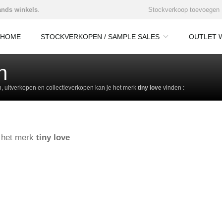
nds winkels
.
Stockverkoop toevoegen
HOME
STOCKVERKOPEN / SAMPLE SALES
OUTLET 
n
 uitverkopen en collectieverkopen kan je het merk
tiny love
vinden :
e het merk
tiny love