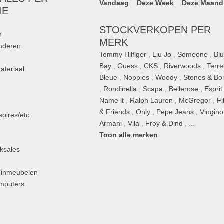
Vandaag
Deze Week
Deze Maand
IE
STOCKVERKOPEN PER
n
MERK
inderen
Tommy Hilfiger
,
Liu Jo
,
Someone
,
Bl
Bay
,
Guess
,
CKS
,
Riverwoods
,
Terre
ateriaal
Bleue
,
Noppies
,
Woody
,
Stones & Bo
,
Rondinella
,
Scapa
,
Bellerose
,
Esprit
n
Name it
,
Ralph Lauren
,
McGregor
,
Fi
& Friends
,
Only
,
Pepe Jeans
,
Vingino
oires/etc
Armani
,
Vila
,
Froy & Dind
, ...
Toon alle merken
ksales
uinmeubelen
omputers