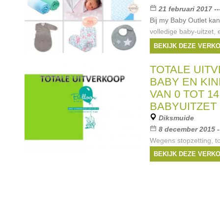
21 februari 2017 -
Bij my Baby Outlet kan
volledige baby-uitzet, 
en met een kinderkam
BEKIJK DEZE VERK
voor budgetvriendelijke
% goedkoper. Alle
TOTALE UIT
Merken:
bobux
,
ti
BABY EN KI
VAN 0 TOT 1
BABYUITZET
Diksmuide
8 december 2015 -
Wegens stopzetting, to
woensdag 9 december 2
BEKIJK DEZE VERK
-50% vanaf 3 stuks -6
vanaf 10 stuks -75% -
van 0-14 jaar - zwang
Merken:
Noppies
,
Gaastra
,
Garcia
, ...