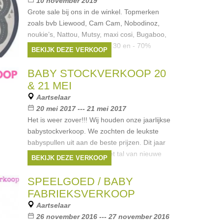
10 november 2019
Grote sale bij ons in de winkel. Topmerken
zoals bvb Liewood, Cam Cam, Nobodinoz,
noukie’s, Nattou, Mutsy, maxi cosi, Bugaboo,
Quax,... Kortingen tussen - 30 en - 70%
BEKIJK DEZE VERKOOP
Autostoelen, kinderkamers,
Merken:
Beaba
,
Noukies
,
Koeka
,
bobux
,
BABY STOCKVERKOOP 20
lilliputiens
, ...
& 21 MEI
Aartselaar
20 mei 2017 --- 21 mei 2017
Het is weer zover!!! Wij houden onze jaarlijkse
babystockverkoop. We zochten de leukste
babyspullen uit aan de beste prijzen. Dit jaar
verrassen wij jullie weer met tal van nieuwe
BEKIJK DEZE VERKOOP
merken. Hippe, unieke
Merken:
avent
,
bobux
,
Quax
,
babyboum
,
SPEELGOED / BABY
PERICLES
, ...
FABRIEKSVERKOOP
Aartselaar
26 november 2016 --- 27 november 2016