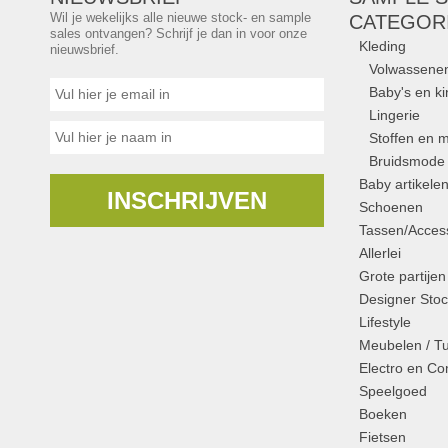
Wil je wekelijks alle nieuwe stock- en sample
CATEGOR
sales ontvangen? Schrijf je dan in voor onze
Kleding
nieuwsbrief.
Volwassene
Baby's en k
Lingerie
Stoffen en m
Bruidsmode
Baby artikele
INSCHRIJVEN
Schoenen
Tassen/Access
Allerlei
Grote partijen
Designer Stoc
Lifestyle
Meubelen / T
Electro en C
Speelgoed
Boeken
Fietsen