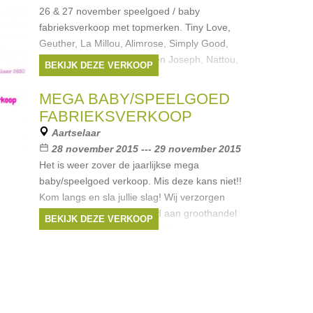
26 & 27 november speelgoed / baby
fabrieksverkoop met topmerken. Tiny Love,
Geuther, La Millou, Alimrose, Simply Good,
Bébécar, Wise Pad, Stephen Joseph, Nattou,
BEKIJK DEZE VERKOOP
Tiny star, Bobux, Babyboum,
Merken:
bobux
,
babyboum
,
PERICLES
,
MEGA BABY/SPEELGOED
NATTOU
,
tiny love
, ...
FABRIEKSVERKOOP
Aartselaar
28 november 2015 --- 29 november 2015
Het is weer zover de jaarlijkse mega
baby/speelgoed verkoop. Mis deze kans niet!!
Kom langs en sla jullie slag! Wij verzorgen
babyartikelen en speelgoed aan groothandel
BEKIJK DEZE VERKOOP
en fabrieksprijzen. Wat mogen
Merken:
bobux
,
tiny love
,
Lodger
,
Bébécar
,
petit mouton
, ...