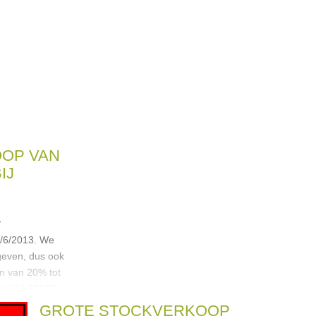
OOP VAN
IJ
3
5/6/2013. We
 geven, dus ook
n van 20% tot
S KOM ZEKER
n
GROTE STOCKVERKOOP