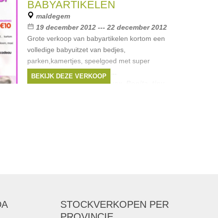
BABYARTIKELEN
maldegem
19 december 2012 --- 22 december 2012
Grote verkoop van babyartikelen kortom een
volledige babyuitzet van bedjes,
parken,kamertjes, speelgoed met super
kortingen op grote merken....
BEKIJK DEZE VERKOOP
Merken:
Childwood
,
Quax
,
Bopita
,
tiny
love
,
Woodwork
, ...
DA
STOCKVERKOPEN
PER
PROVINCIE