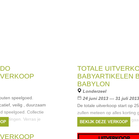
IDO
TOTALE UITVERK
 VERKOOP
BABYARTIKELEN B
BABYLON
Londerzeel
houten speelgoed.
24 juni 2013 --- 31 juli 201
atief, veilig , duurzaam
De totale uitverkoop start op 2
d speelgoed. Collectie
zullen meteen op alles korting
e kortingen. Verras je
de kleding. Onze kortingen gaa
OOP
BEKIJK DEZE VERKOOP
70%. ALLES MOET WEG, DU
,
Boikido
,
Sassy
,
LANGS! Wij zullen al extra ope
GVERKOOP