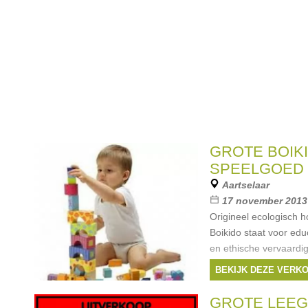
GROTE BOIK
SPEELGOED
Aartselaar
17 november 2013
Origineel ecologisch 
Boikido staat voor educ
en ethische vervaardig
2014 aan uitzonderlijk
BEKIJK DEZE VERK
kleine spruit met de
Merken:
tiny love
GROTE LEE