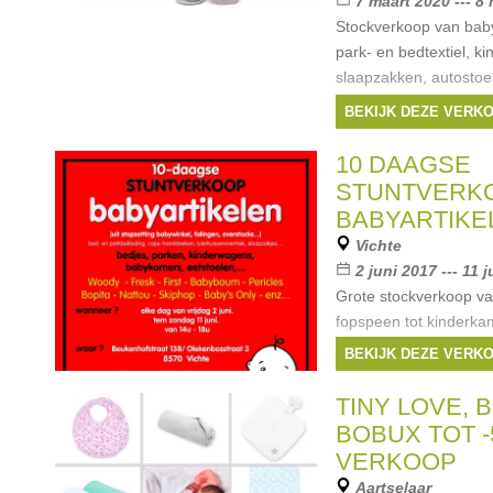
7 maart 2020 --- 8
Stockverkoop van baby 
park- en bedtextiel, k
slaapzakken, autostoel
tetradoeken, speelgoed,
BEKIJK DEZE VERK
tot -70% op de winkelpr
Merken:
First
,
Bop
10 DAAGSE
love
,
childhome
, ...
STUNTVERK
BABYARTIKE
Vichte
2 juni 2017 --- 11 
Grote stockverkoop va
fopspeen tot kinderkam
Merken:
First
,
Wo
BEKIJK DEZE VERK
tiny love
, ...
TINY LOVE, 
BOBUX TOT -
VERKOOP
Aartselaar