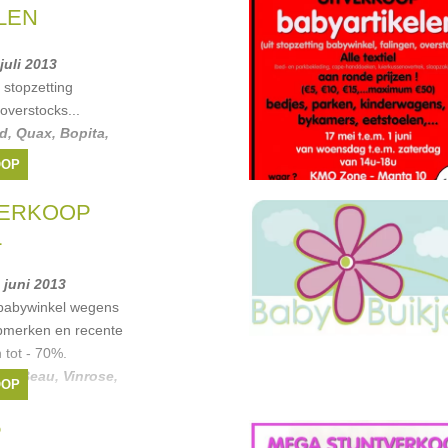
Merken:
Mexx
,
Noppies
,
M
LEN
strass
,
Petit Bateau
, ...
 juli 2013
 stopzetting
overstocks...
d
,
Quax
,
Bopita
,
OOP
VERKOOP
L
0 juni 2013
 babywinkel wegens
opmerken en recente
 tot - 70%.
ky Beau
,
Vinrose
,
OOP
P