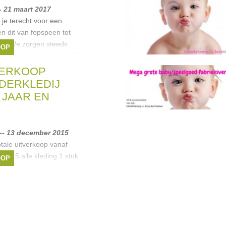
-- 21 maart 2017
 je terecht voor een
en dit van fopspeen tot
er. We zorgen steeds
OOP
 prijzen en zijn zo tot 70
VERKOOP
ny love
,
Bemini
NDERKLEDIJ
4 JAAR EN
-- 13 december 2015
tale uitverkoop vanaf
015 alle kleding 1 stuk
OOP
0% vanaf 5 stuks -70%
 baby en kinderkleding
erschapskleding -
McGregor
,
Doerak
,