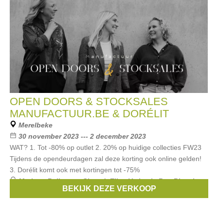
OPEN DOORS & STOCKSALES
MANUFACTUUR.BE & DORÉLIT
Merelbeke
30 november 2023 --- 2 december 2023
WAT? 1. Tot -80% op outlet 2. 20% op huidige collecties FW23
Tijdens de opendeurdagen zal deze korting ook online gelden!
3. Dorélit komt ook met kortingen tot -75%
Merken:
Bellerose
,
Closed
,
Ellen Verbeek
,
Rue Blanche
,
BEKIJK DEZE VERKOOP
Dutchess
, ...