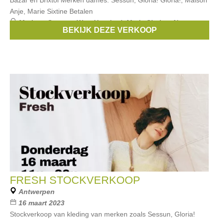
Bazar en Brixtol Merken dames: Sessun, Gloria! Gloria!, Maison
Anje, Marie Sixtine Betalen
Merken:
Sessun
,
Won Hundred
,
Marie Sixtine
,
Neuw
BEKIJK DEZE VERKOOP
denim
,
The Goodpeople
, ...
FRESH STOCKVERKOOP
Antwerpen
16 maart 2023
Stockverkoop van kleding van merken zoals Sessun, Gloria!