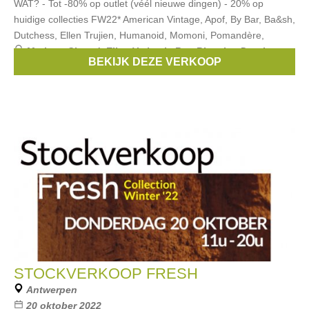
WAT? - Tot -80% op outlet (véél nieuwe dingen) - 20% op
huidige collecties FW22* American Vintage, Apof, By Bar, Ba&sh,
Dutchess, Ellen Trujien, Humanoid, Momoni, Pomandère,
Merken:
Closed
,
Ellen Verbeek
,
Rue Blanche
,
Dutchess
,
BEKIJK DEZE VERKOOP
Sessun
, ...
STOCKVERKOOP FRESH
Antwerpen
20 oktober 2022