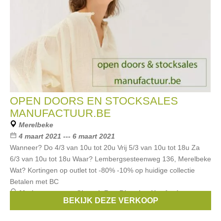
OPEN DOORS EN STOCKSALES
MANUFACTUUR.BE
Merelbeke
4 maart 2021 --- 6 maart 2021
Wanneer? Do 4/3 van 10u tot 20u Vrij 5/3 van 10u tot 18u Za
6/3 van 10u tot 18u Waar? Lembergsesteenweg 136, Merelbeke
Wat? Kortingen op outlet tot -80% -10% op huidige collectie
Betalen met BC
Merken:
aymara
,
Closed
,
Rue Blanche
,
Hartford
,
BEKIJK DEZE VERKOOP
Dutchess
, ...