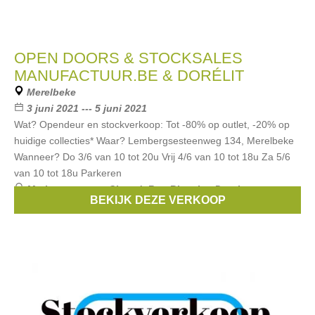
OPEN DOORS & STOCKSALES
MANUFACTUUR.BE & DORÉLIT
Merelbeke
3 juni 2021 --- 5 juni 2021
Wat? Opendeur en stockverkoop: Tot -80% op outlet, -20% op
huidige collecties* Waar? Lembergsesteenweg 134, Merelbeke
Wanneer? Do 3/6 van 10 tot 20u Vrij 4/6 van 10 tot 18u Za 5/6
van 10 tot 18u Parkeren
Merken:
aymara
,
Closed
,
Rue Blanche
,
Dutchess
,
BEKIJK DEZE VERKOOP
Sessun
, ...