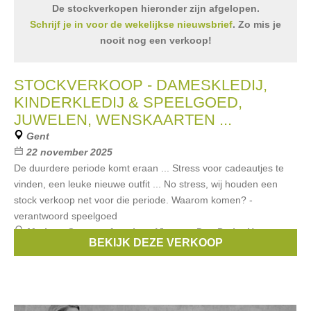
De stockverkopen hieronder zijn afgelopen.
Schrijf je in voor de wekelijkse nieuwsbrief
. Zo mis je
nooit nog een verkoop!
STOCKVERKOOP - DAMESKLEDIJ,
KINDERKLEDIJ & SPEELGOED,
JUWELEN, WENSKAARTEN ...
Gent
22 november 2025
De duurdere periode komt eraan ... Stress voor cadeautjes te
vinden, een leuke nieuwe outfit ... No stress, wij houden een
stock verkoop net voor die periode. Waarom komen? -
verantwoord speelgoed
Merken:
Sessun
,
American Vintage
,
Des Petits Hauts
,
BEKIJK DEZE VERKOOP
Grace&Mila
,
Suncoo
, ...