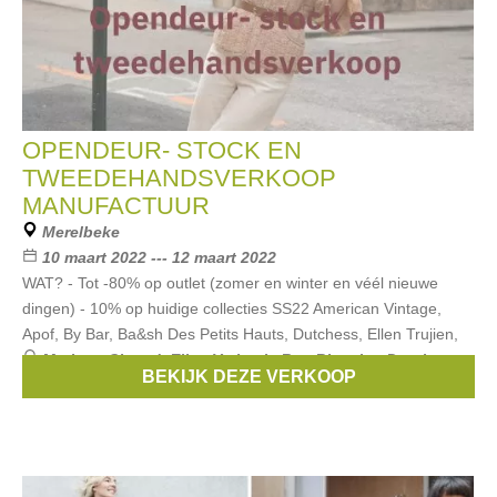
OPENDEUR- STOCK EN
TWEEDEHANDSVERKOOP
MANUFACTUUR
Merelbeke
10 maart 2022 --- 12 maart 2022
WAT? - Tot -80% op outlet (zomer en winter en véél nieuwe
dingen) - 10% op huidige collecties SS22 American Vintage,
Apof, By Bar, Ba&sh Des Petits Hauts, Dutchess, Ellen Trujien,
Merken:
Closed
,
Ellen Verbeek
,
Rue Blanche
,
Dutchess
,
BEKIJK DEZE VERKOOP
Sessun
, ...