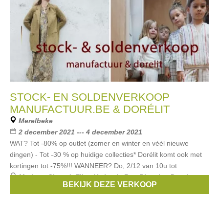
STOCK- EN SOLDENVERKOOP
MANUFACTUUR.BE & DORÉLIT
Merelbeke
2 december 2021 --- 4 december 2021
WAT? Tot -80% op outlet (zomer en winter en véél nieuwe
dingen) - Tot -30 % op huidige collecties* Dorélit komt ook met
kortingen tot -75%!!! WANNEER? Do, 2/12 van 10u tot
Merken:
Closed
,
Ellen Verbeek
,
Rue Blanche
,
Dutchess
,
BEKIJK DEZE VERKOOP
Sessun
, ...