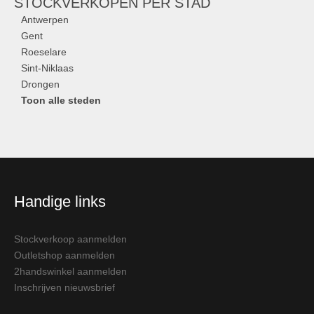
STOCKVERKOPEN
PER STAD
Antwerpen
Gent
Roeselare
Sint-Niklaas
Drongen
Toon alle steden
Handige links
Stockverkoop aanmelden
Outletshop aanmelden
2handswinkel aanmelden
Inschrijven nieuwsbrief