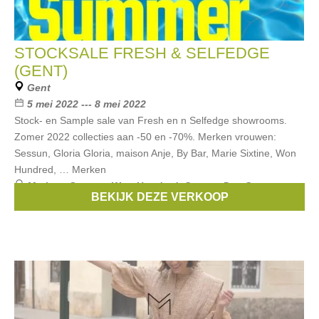
STOCKSALE FRESH & SELFEDGE
(GENT)
Gent
5 mei 2022 --- 8 mei 2022
Stock- en Sample sale van Fresh en n Selfedge showrooms.
Zomer 2022 collecties aan -50 en -70%. Merken vrouwen:
Sessun, Gloria Gloria, maison Anje, By Bar, Marie Sixtine, Won
Hundred, … Merken
Merken:
Sessun
,
Won Hundred
,
Comme Des Garçons
,
BEKIJK DEZE VERKOOP
Marie Sixtine
,
Neuw denim
, ...