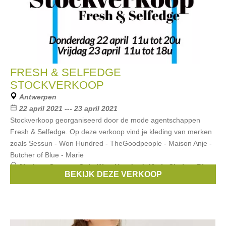
FRESH & SELFEDGE
STOCKVERKOOP
Antwerpen
22 april 2021 --- 23 april 2021
Stockverkoop georganiseerd door de mode agentschappen
Fresh & Selfedge. Op deze verkoop vind je kleding van merken
zoals Sessun - Won Hundred - TheGoodpeople - Maison Anje -
Butcher of Blue - Marie
Merken:
Sessun
,
Suit
,
Won Hundred
,
Marie Sixtine
,
Blue
BEKIJK DEZE VERKOOP
de Gênes
, ...