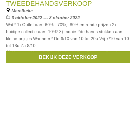
TWEEDEHANDSVERKOOP
Merelbeke
6 oktober 2022 --- 8 oktober 2022
Wat? 1) Outlet aan -60%, -70%, -80% en ronde prijzen 2)
huidige collectie aan -10%* 3) mooie 2de hands stukken aan
kleine prijsjes Wanneer? Do 6/10 van 10 tot 20u Vrij 7/10 van 10
tot 18u Za 8/10
Merken:
Closed
,
Ellen Verbeek
,
Rue Blanche
,
Dutchess
,
BEKIJK DEZE VERKOOP
Sessun
, ...