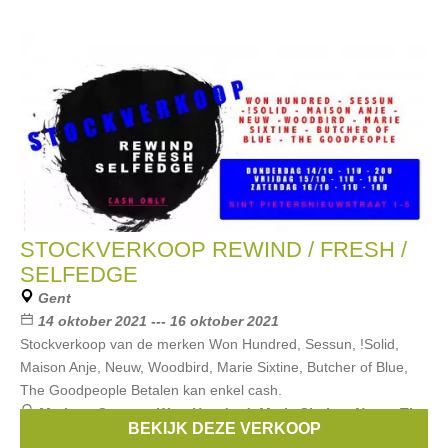
STOCKVERKOOP REWIND / FRESH /
SELFEDGE
Gent
14 oktober 2021 --- 16 oktober 2021
Stockverkoop van de merken Won Hundred, Sessun, !Solid,
Maison Anje, Neuw, Woodbird, Marie Sixtine, Butcher of Blue,
The Goodpeople Betalen kan enkel cash.
Merken:
Sessun
,
Won Hundred
,
Marie Sixtine
,
Neuw
,
The
BEKIJK DEZE VERKOOP
Goodpeople
, ...