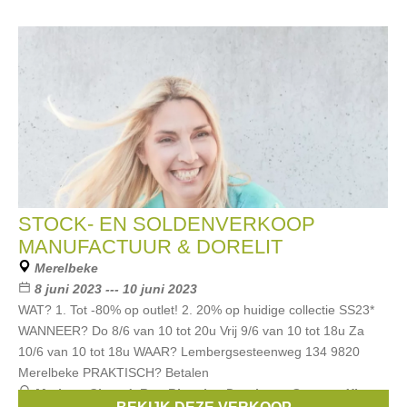
STOCK- EN SOLDENVERKOOP
MANUFACTUUR & DORELIT
Merelbeke
8 juni 2023 --- 10 juni 2023
WAT? 1. Tot -80% op outlet! 2. 20% op huidige collectie SS23*
WANNEER? Do 8/6 van 10 tot 20u Vrij 9/6 van 10 tot 18u Za
10/6 van 10 tot 18u WAAR? Lembergsesteenweg 134 9820
Merelbeke PRAKTISCH? Betalen
Merken:
Closed
,
Rue Blanche
,
Dutchess
,
Sessun
,
Xirena
,