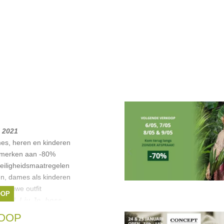
li 2021
mes, heren en kinderen
pmerken aan -80%
veiligheidsmaatregelen
n, dames als kinderen
 nieuwe outfit
OOP
iesel
,
Liu Jo
,
boss
,
OOP