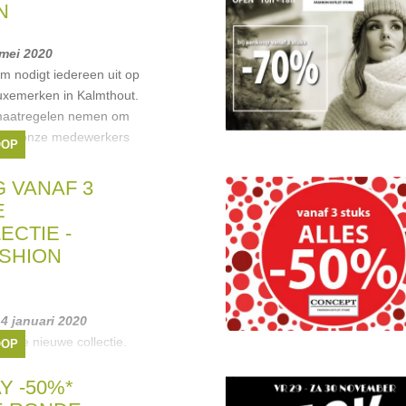
N
 mei 2020
m nodigt iedereen uit op
uxemerken in Kalmthout.
maatregelen nemen om
ie van onze medewerkers
OOP
 onze
esel
,
Liu Jo
,
Ungaro
,
 VANAF 3
E
ECTIE -
SHION
14 januari 2020
onze nieuwe collectie.
OOP
g en oud. Merken tegen
p de wintercollectie
Y -50%*
nen, kledij,