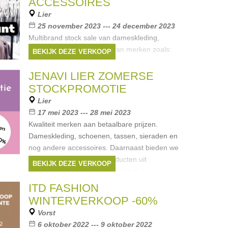
ACCESSOIRES
Lier
25 november 2023 --- 24 december 2023
Multibrand stock sale van dameskleding,
schoenen en accessoires van merken zoals:
BEKIJK DEZE VERKOOP
Roberto Cavalli, Liu Jo, Natan, SportMax,
MarcCain, Etoile du Monde, Moschino, Guess,
JENAVI LIER ZOMERSE
Marciano, Joseph Ribkoff, Batida,
STOCKPROMOTIE
Merken:
Guess
,
DKNY
,
Armani
,
Diesel
,
Lier
Liu Jo
, ...
17 mei 2023 --- 28 mei 2023
Kwaliteit merken aan betaalbare prijzen.
Dameskleding, schoenen, tassen, sieraden en
nog andere accessoires. Daarnaast bieden we
ook nog allerlei andere producten uit
BEKIJK DEZE VERKOOP
verschillende categorieën meubelen
Merken:
Guess
,
DKNY
,
Armani
,
Diesel
,
ITD FASHION
Liu Jo
, ...
WINTERVERKOOP -60%
Vorst
6 oktober 2022 --- 9 oktober 2022