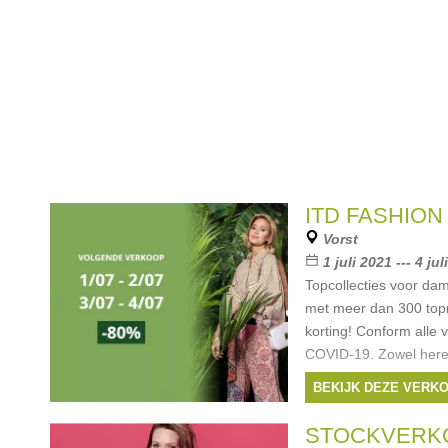
ITD FASHION
Vorst
1 juli 2021 --- 4 ju
Topcollecties voor da
met meer dan 300 to
korting! Conform alle 
COVID-19. Zowel here
(6-16 jaar) scoren een
BEKIJK DEZE VERK
Merken:
Armani
,
D
Pinko
, ...
STOCKVERK