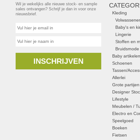
Wil je wekelijks alle nieuwe stock- en sample
CATEGOR
sales ontvangen? Schrijf je dan in voor onze
Kleding
nieuwsbrief.
Volwassene
Baby's en k
Lingerie
Stoffen en m
Bruidsmode
Baby artikele
INSCHRIJVEN
Schoenen
Tassen/Access
Allerlei
Grote partijen
Designer Stoc
Lifestyle
Meubelen / T
Electro en C
Speelgoed
Boeken
Fietsen