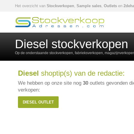
Het overzicht van
Stockverkopen
,
Sample sales
,
Outlets
en
2deha
Diesel stockverkopen
Op de onderstaande stockverkopen, fabrieksverkopen, magazijnverkopen,
Diesel
shoptip(s) van de redactie:
We hebben op onze site nog
30
outlets gevonden d
verkopen:
DIESEL OUTLET