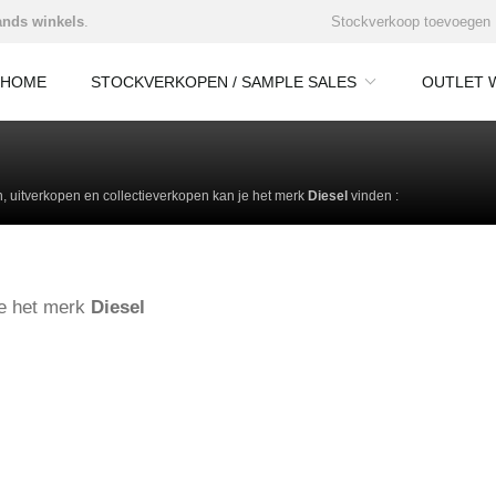
nds winkels
.
Stockverkoop toevoegen
HOME
STOCKVERKOPEN / SAMPLE SALES
OUTLET 
 uitverkopen en collectieverkopen kan je het merk
Diesel
vinden :
ie het merk
Diesel