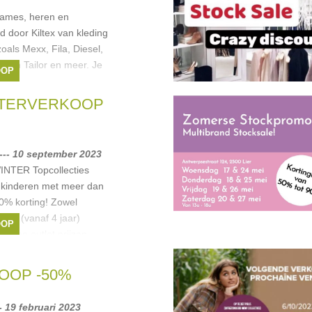
dames, heren en
 door Kiltex van kleding
als Mexx, Fila, Diesel,
, Tom Tailor en meer. Je
OOP
sel
,
Tom Tailor
,
Tommy
NTERVERKOOP
--- 10 september 2023
TER Topcollecties
 kinderen met meer dan
0% korting! Zowel
ren (vanaf 4 jaar)
OOP
t aan outlet prijzen.
iesel
,
Liu Jo
,
boss
,
OOP -50%
- 19 februari 2023