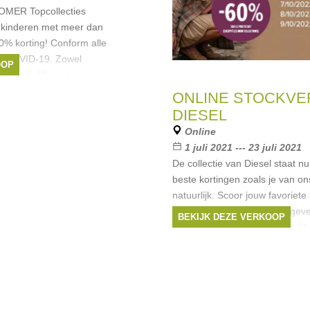
ER Topcollecties
 kinderen met meer dan
% korting! Conform alle
en COVID-19. Zowel
OOP
ren ( 6-16 jaar)
iesel
,
boss
,
Pinko
,
ONLINE STOCKV
DIESEL
Online
1 juli 2021 --- 23 juli 2021
De collectie van Diesel staat nu
beste kortingen zoals je van o
natuurlijk. Scoor jouw favoriete
onze website www.shoppingeven
BEKIJK DEZE VERKOOP
DATA & OPENINGSTIJDEN: Sh
Merken:
Diesel