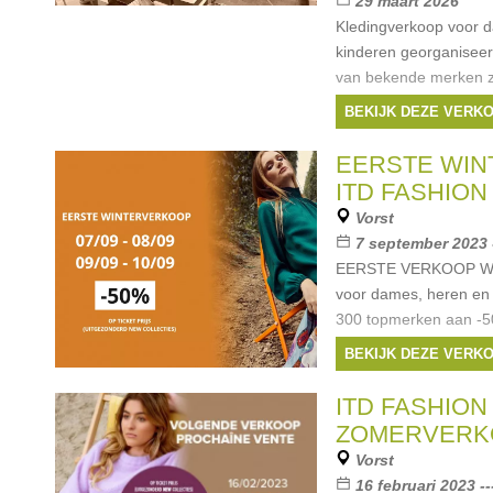
29 maart 2026
Kledingverkoop voor 
kinderen georganiseerd
van bekende merken zo
Tommy Hilfiger, Petrol
BEKIJK DEZE VERK
vindt hier ook originele
Merken:
Mexx
,
Die
EERSTE WI
Hilfiger
,
Fila
, ...
ITD FASHION
Vorst
7 september 2023 
EERSTE VERKOOP WIN
voor dames, heren en
300 topmerken aan -5
heren, dames als kinde
BEKIJK DEZE VERK
scoren een nieuwe outfi
Merken
ITD FASHION
Merken:
Armani
,
D
ZOMERVERK
Pinko
, ...
Vorst
16 februari 2023 --