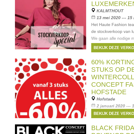
LUXEMERKE
KALMTHOUT
13 mei 2020 --- 15
Het Haute Fashion tea
de stockverkoop van l
We gaan alle nodige 
jullie veiligheid en d
BEKIJK DEZE VERK
te garanderen tijdens
Merken:
Guess
,
Di
60% KORTING
Bikkembergs
, ...
STUKS OP D
WINTERCOLL
CONCEPT FA
HOFSTADE
Hofstade
2 januari 2020 --- 
Wij maken plaats voor 
BEKIJK DEZE VERK
Ruime keuze voor jon
kleine prijzen. - 60% o
BLACK FRIDA
vanaf 3 stuks op schoe