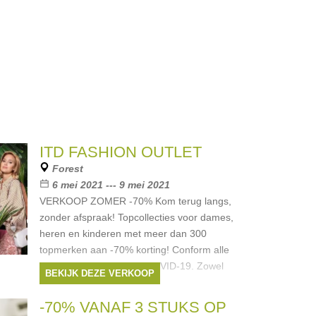
ITD FASHION OUTLET
Forest
6 mei 2021 --- 9 mei 2021
VERKOOP ZOMER -70% Kom terug langs,
zonder afspraak! Topcollecties voor dames,
heren en kinderen met meer dan 300
topmerken aan -70% korting! Conform alle
veiligheidsmaatregelen COVID-19. Zowel
BEKIJK DEZE VERKOOP
heren,
Merken:
Armani
,
Diesel
,
Liu Jo
,
boss
,
-70% VANAF 3 STUKS OP
Pinko
, ...