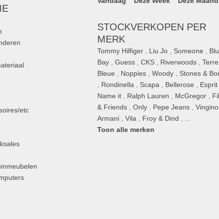
Vandaag
Deze Week
Deze Maand
IE
STOCKVERKOPEN PER
n
MERK
inderen
Tommy Hilfiger
,
Liu Jo
,
Someone
,
Bl
Bay
,
Guess
,
CKS
,
Riverwoods
,
Terre
ateriaal
Bleue
,
Noppies
,
Woody
,
Stones & Bo
,
Rondinella
,
Scapa
,
Bellerose
,
Esprit
n
Name it
,
Ralph Lauren
,
McGregor
,
Fi
& Friends
,
Only
,
Pepe Jeans
,
Vingino
oires/etc
Armani
,
Vila
,
Froy & Dind
, ...
Toon alle merken
ksales
uinmeubelen
omputers