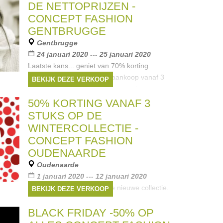
DE NETTOPRIJZEN -
CONCEPT FASHION
GENTBRUGGE
Gentbrugge
24 januari 2020 --- 25 januari 2020
Laatste kans... geniet van 70% korting
bovenop de ronde prijs bij aankoop vanaf 3
BEKIJK DEZE VERKOOP
stuks. Schoenen - Kledij - Accessoires voor
hem, haar en de kids.
50% KORTING VANAF 3
Merken:
Diesel
,
Esprit
,
CKS
,
G-Star
,
STUKS OP DE
VANS
, ...
WINTERCOLLECTIE -
CONCEPT FASHION
OUDENAARDE
Oudenaarde
1 januari 2020 --- 12 januari 2020
Wij maken plaats voor onze nieuwe collectie.
BEKIJK DEZE VERKOOP
Ruime keuze voor jong en oud. Merken tegen
kleine prijzen. - 50% op de wintercollectie
BLACK FRIDAY -50% OP
vanaf 3 stuks op schoenen, kledij,