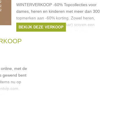
WINTERVERKOOP -60% Topcollecties voor
dames, heren en kinderen met meer dan 300
topmerken aan -60% korting. Zowel heren,
dames als kinderen (6-16 jaar) scoren een
BEKIJK DEZE VERKOOP
nieuwe outfit aan outlet prijzen. Merken
Merken:
Armani
,
Diesel
,
Hugo Boss
,
ERKOOP
Pinko
,
Tommy Hilfiger
, ...
 online, met de
ns gewend bent
 items nu op
tvip.com.⁠
op