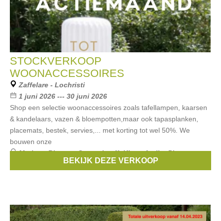
STOCKVERKOOP
WOONACCESSOIRES
Zaffelare - Lochristi
1 juni 2026 --- 30 juni 2026
Shop een selectie woonaccessoires zoals tafellampen, kaarsen
& kandelaars, vazen & bloempotten,maar ook tapasplanken,
placemats, bestek, servies,... met korting tot wel 50%. We
bouwen onze
Merken:
Blomus
,
Gusta
,
Leeff
,
Kinta
,
Atelier Pierre
BEKIJK DEZE VERKOOP
(Dentelles Pastelles-collectie)
, ...