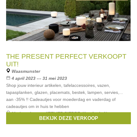
THE PRESENT PERFECT VERKOOPT
UIT!
Waasmunster
4 april 2023 --- 31 mei 2023
Shop jouw interieur artikelen, tafelaccessoires, vazen,
tapasplanken, glazen, placemats, bestek, lampen, servies,...
aan -35% !! Cadeautjes voor moederdag en vaderdag of
cadeautjes om in huis te hebben
Merken:
Lexon
,
ATELIER PIERRE
,
Kreafunk
,
Notre
BEKIJK DEZE VERKOOP
Monde
,
Gusta
, ...