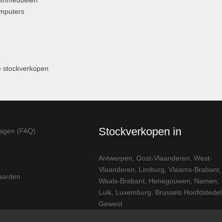
uinmeubelen
omputers
 stockverkopen
Stockverkopen in
ragen (FAQ)
Antwerpen
,
Oost-Vlaanderen
,
West-
Vlaanderen
,
Limburg
,
Vlaams-Brabant
,
aarden
Waals-Brabant
,
Henegouwen
,
Namen
,
Luik
,
Luxemburg
,
Brussels Hoofdstedeli
Gewest