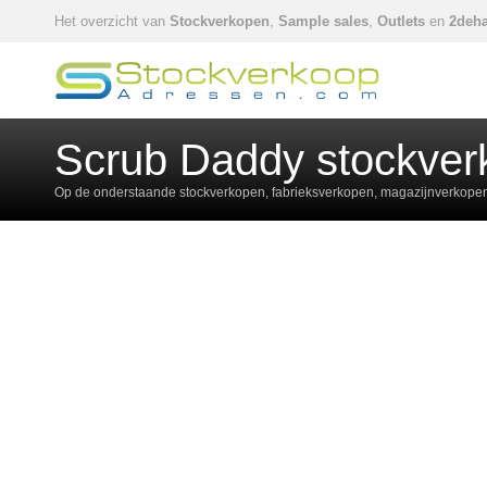
Het overzicht van
Stockverkopen
,
Sample sales
,
Outlets
en
2deha
Scrub Daddy stockver
Op de onderstaande stockverkopen, fabrieksverkopen, magazijnverkopen,