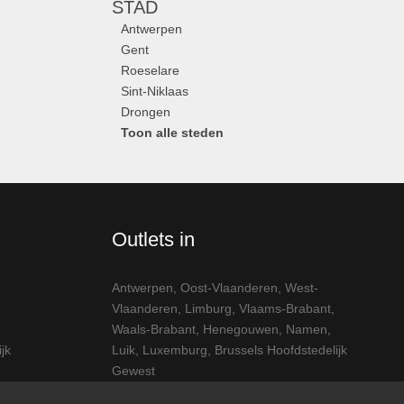
STAD
Antwerpen
Gent
Roeselare
Sint-Niklaas
Drongen
Toon alle steden
Outlets in
Antwerpen
,
Oost-Vlaanderen
,
West-
Vlaanderen
,
Limburg
,
Vlaams-Brabant
,
Waals-Brabant
,
Henegouwen
,
Namen
,
jk
Luik
,
Luxemburg
,
Brussels Hoofdstedelijk
Gewest