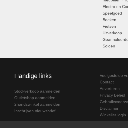
Meubelen / T
Electro en C
Speelgoed
Boeken
Fietsen
Uitverkoop
Geannuleerde
Solden
Handige links
Veelgestelde v
Contact
Adverteren
Stockverkoop aanmelden
Privacy Beleid
Outletshop aanmelden
Gebruiksvoorw
2handswinkel aanmelden
Disclaimer
Inschrijven nieuwsbrief
Winkelier login