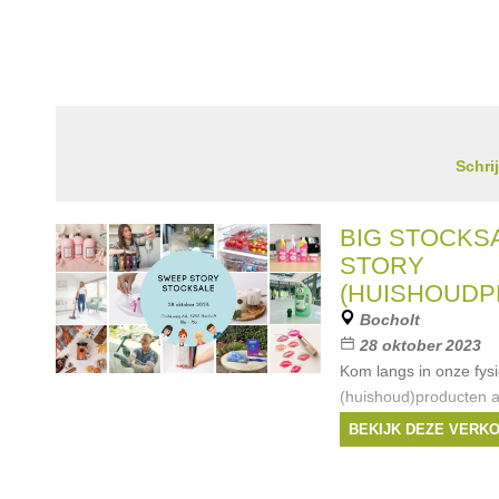
Schri
BIG STOCKS
STORY
(HUISHOUD
Bocholt
28 oktober 2023
Kom langs in onze fys
(huishoud)producten a
Merken:
J-Line
,
S
BEKIJK DEZE VERK
Grips
,
The Pink Stuff