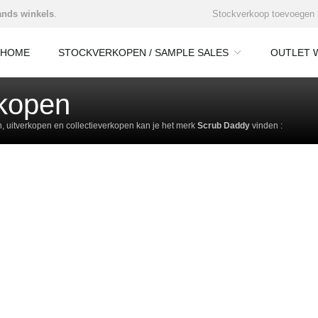
nds winkels
.
Stockverkoop toevoegen
HOME
STOCKVERKOPEN / SAMPLE SALES
OUTLET 
kopen
 uitverkopen en collectieverkopen kan je het merk
Scrub Daddy
vinden :