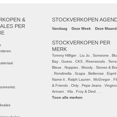
RKOPEN &
STOCKVERKOPEN AGEN
ALES PER
Vandaag
Deze Week
Deze Maand
IE
STOCKVERKOPEN PER
n
MERK
inderen
Tommy Hilfiger
,
Liu Jo
,
Someone
,
Bl
Bay
,
Guess
,
CKS
,
Riverwoods
,
Terre
ateriaal
Bleue
,
Noppies
,
Woody
,
Stones & Bo
,
Rondinella
,
Scapa
,
Bellerose
,
Esprit
n
Name it
,
Ralph Lauren
,
McGregor
,
Fi
& Friends
,
Only
,
Pepe Jeans
,
Vingino
oires/etc
Armani
,
Vila
,
Froy & Dind
, ...
Toon alle merken
ksales