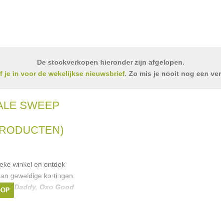
De stockverkopen hieronder zijn afgelopen.
jf je in voor de wekelijkse nieuwsbrief
. Zo mis je nooit nog een ve
ALE SWEEP
PRODUCTEN)
ieke winkel en ontdek
an geweldige kortingen.
crub Daddy
,
Oxo Good
OOP
,
Brabantia
, ...