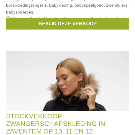
borstvoedingslingerie, babykleding, babyspeelgoed, zwemluiers,
babyspulletjes...
Merken:
Esprit
,
Noppies
,
Queen mum
,
Feetje
,
Love2wait
,
BEKIJK DEZE VERKOOP
...
STOCKVERKOOP
ZWANGERSCHAPSKLEDING IN
ZAVENTEM OP 10, 11 EN 12