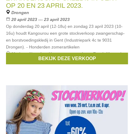
OP 20 EN 23 APRIL 2023.
Drongen
20 april 2023 --- 23 april 2023
Op donderdag 20 april (12-18u) en zondag 23 april 2023 (10-
16u) houdt Kangourou een grote stockverkoop zwangerschap-
en borstvoedingskledij in Gent (Industriepark 4c te 9031
Drongen). - Honderden zomerartikelen
Merken:
Noppies
,
Un ventre pour deux
,
Esprit Maternity
,
BEKIJK DEZE VERKOOP
Boob
,
Pietro Brunelli
, ...