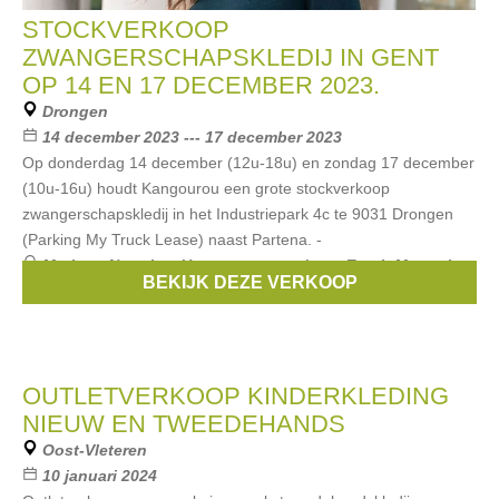
STOCKVERKOOP
ZWANGERSCHAPSKLEDIJ IN GENT
OP 14 EN 17 DECEMBER 2023.
Drongen
14 december 2023 --- 17 december 2023
Op donderdag 14 december (12u-18u) en zondag 17 december
(10u-16u) houdt Kangourou een grote stockverkoop
zwangerschapskledij in het Industriepark 4c te 9031 Drongen
(Parking My Truck Lease) naast Partena. -
Merken:
Noppies
,
Un ventre pour deux
,
Esprit Maternity
,
BEKIJK DEZE VERKOOP
Boob
,
Pietro Brunelli
, ...
OUTLETVERKOOP KINDERKLEDING
NIEUW EN TWEEDEHANDS
Oost-Vleteren
10 januari 2024