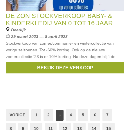
DE ZON STOCKVERKOOP BABY- &
KINDERKLEDIJ VAN 0 TOT 16 JAAR
Deerlijk
29 maart 2023 --- 8 april 2023
Stockverkoop van zomer/communie- en wintercollectie van
vorige seizoenen. Tot -60% korting! Ook op de nieuwe
zomercollectie '23 is er 10% korting. Na deze dagen blijft de
outlet toegankelijk via de
BEKIJK DEZE VERKOOP
Merken:
Noppies
,
Woody
,
Red & Blu
,
Gymp
,
Someone
, ...
VORIGE
1
2
4
5
6
7
3
8
9
10
11
12
13
14
15