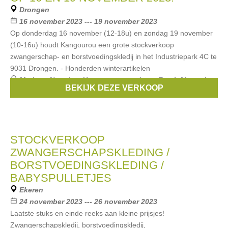
Drongen
16 november 2023 --- 19 november 2023
Op donderdag 16 november (12-18u) en zondag 19 november
(10-16u) houdt Kangourou een grote stockverkoop
zwangerschap- en borstvoedingskledij in het Industriepark 4C te
9031 Drongen. - Honderden winterartikelen
Merken:
Noppies
,
Un ventre pour deux
,
Esprit Maternity
,
BEKIJK DEZE VERKOOP
Boob
,
Balloon
, ...
STOCKVERKOOP
ZWANGERSCHAPSKLEDING /
BORSTVOEDINGSKLEDING /
BABYSPULLETJES
Ekeren
24 november 2023 --- 26 november 2023
Laatste stuks en einde reeks aan kleine prijsjes!
Zwangerschapskledij, borstvoedingskledij,