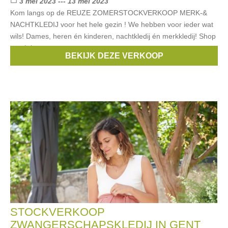
3 mei 2023 --- 13 mei 2023
Kom langs op de REUZE ZOMERSTOCKVERKOOP MERK-&
NACHTKLEDIJ voor het hele gezin ! We hebben voor ieder wat
wils! Dames, heren én kinderen, nachtkledij én merkkledij! Shop
prachtige
BEKIJK DEZE VERKOOP
Merken:
Esprit
,
Noppies
,
Blue Bay
,
Vingino
,
Only
, ...
STOCKVERKOOP
ZWANGERSCHAPSKLEDIJ IN GENT