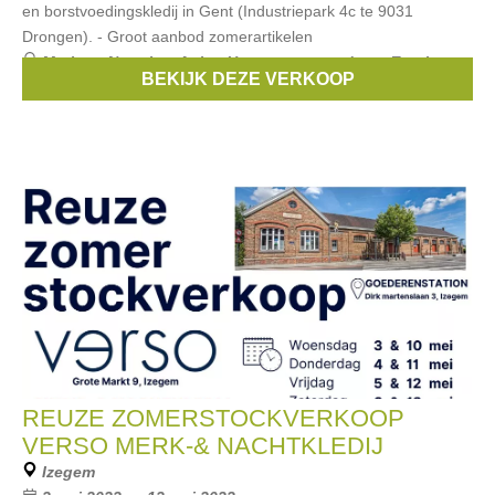
en borstvoedingskledij in Gent (Industriepark 4c te 9031
Drongen). - Groot aanbod zomerartikelen
Merken:
Noppies
,
Anita
,
Un ventre pour deux
,
Esprit
BEKIJK DEZE VERKOOP
Maternity
,
Boob
, ...
REUZE ZOMERSTOCKVERKOOP
VERSO MERK-& NACHTKLEDIJ
Izegem