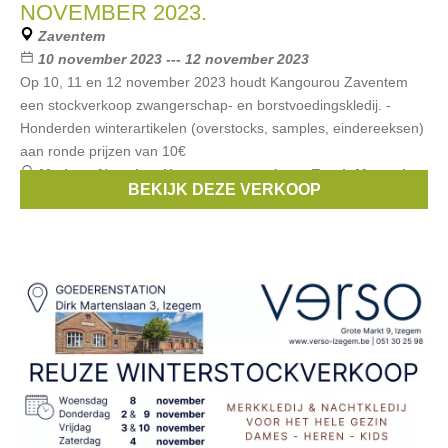
NOVEMBER 2023.
Zaventem
10 november 2023 --- 12 november 2023
Op 10, 11 en 12 november 2023 houdt Kangourou Zaventem
een stockverkoop zwangerschap- en borstvoedingskledij. -
Honderden winterartikelen (overstocks, samples, eindereeksen)
aan ronde prijzen van 10€
Merken:
Noppies
,
Un ventre pour deux
,
Esprit Maternity
,
BEKIJK DEZE VERKOOP
Boob
,
Love2wait
, ...