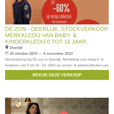
DE ZON - DEERLIJK, STOCKVERKOOP
MERKKLEDIJ VAN BABY- &
KINDERKLEDIJ 0 TOT 16 JAAR.
Deerlijk
25 oktober 2023 --- 5 november 2023
Stockverkoop bij De zon in Deerlijk. Merkkledij voor baby's- &
kinderen van 0 tot 16. Tot -60% op zomer- & wintercollecties van
vorige seizoenen.-10% op de nieuwe wintercollectie '23. Ruime
BEKIJK DEZE VERKOOP
Merken:
Noppies
,
Blue Bay
,
Woody
,
Red & Blu
,
Gymp
, ...