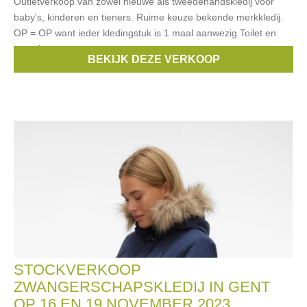
Outletverkoop van zowel nieuwe als tweedehandskledij voor
baby's, kinderen en tieners. Ruime keuze bekende merkkledij.
OP = OP want ieder kledingstuk is 1 maal aanwezig Toilet en
pasruimte ter
BEKIJK DEZE VERKOOP
Merken:
Mexx
,
Esprit
,
Noppies
,
Noukies
,
s.Oliver
, ...
STOCKVERKOOP
ZWANGERSCHAPSKLEDIJ IN GENT
OP 16 EN 19 NOVEMBER 2023.