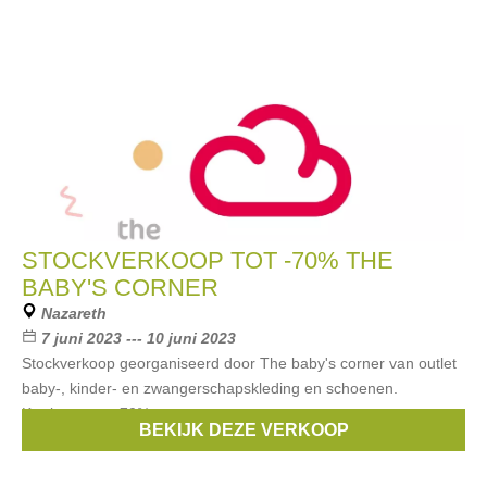
STOCKVERKOOP TOT -70% THE
BABY'S CORNER
Nazareth
7 juni 2023 --- 10 juni 2023
Stockverkoop georganiseerd door The baby's corner van outlet
baby-, kinder- en zwangerschapskleding en schoenen.
Kortingen tot -70%.
BEKIJK DEZE VERKOOP
Merken:
Noppies
,
Beaba
,
Quax
,
Babybjorn
,
Bopita
, ...