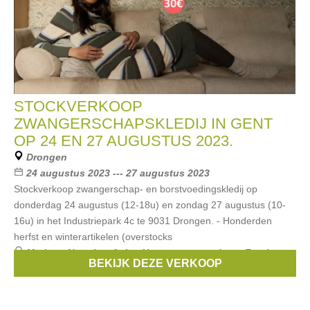
STOCKVERKOOP
ZWANGERSCHAPSKLEDIJ IN GENT
OP 24 EN 27 AUGUSTUS 2023.
Drongen
24 augustus 2023 --- 27 augustus 2023
Stockverkoop zwangerschap- en borstvoedingskledij op
donderdag 24 augustus (12-18u) en zondag 27 augustus (10-
16u) in het Industriepark 4c te 9031 Drongen. - Honderden
herfst en winterartikelen (overstocks
Merken:
Noppies
,
Anita
,
Un ventre pour deux
,
Esprit
BEKIJK DEZE VERKOOP
Maternity
,
Boob
, ...