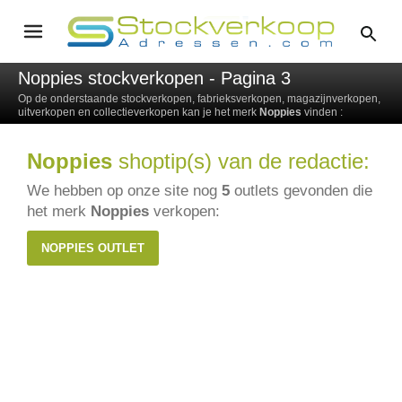
Noppies stockverkopen - Pagina 3
Op de onderstaande stockverkopen, fabrieksverkopen, magazijnverkopen,
uitverkopen en collectieverkopen kan je het merk
Noppies
vinden :
Noppies
shoptip(s) van de redactie:
We hebben op onze site nog
5
outlets gevonden die
het merk
Noppies
verkopen:
NOPPIES OUTLET