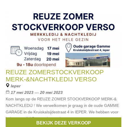
REUZE ZOMERSTOCKVERKOOP
MERK-&NACHTKLEDIJ VERSO
Ieper
17 mei 2023 --- 20 mei 2023
Kom langs op de REUZE ZOMER STOCKVERKOOP MERK-&
NACHTKLEDIJ ! We verwelkomen je graag in de oude GAMME
GARAGE in de Kruiskalsijdestraat 4 in IEPER. We hebben voor
ieder wat wils! Dames, heren én
BEKIJK DEZE VERKOOP
Merken:
Esprit
,
Noppies
,
Blue Bay
,
Vingino
,
Only
, ...