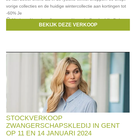
vorige collecties en de huidige wintercollectie aan kortingen tot
-60% Je
Merken:
Noppies
,
Someone
,
Name it
,
Feetje
,
Lily Balou
,
BEKIJK DEZE VERKOOP
...
STOCKVERKOOP
ZWANGERSCHAPSKLEDIJ IN GENT
OP 11 EN 14 JANUARI 2024