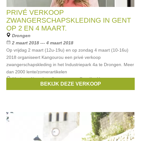
PRIVÉ VERKOOP
ZWANGERSCHAPSKLEDING IN GENT
OP 2 EN 4 MAART.
Drongen
2 maart 2018 --- 4 maart 2018
Op vrijdag 2 maart (12u-19u) en op zondag 4 maart (10-16u)
2018 organiseert Kangourou een privé verkoop
zwangerschapskleding in het Industriepark 4a te Drongen. Meer
dan 2000 lente/zomerartikelen
Merken:
Noppies
,
Queen mum
,
Fragile
,
Un ventre pour
BEKIJK DEZE VERKOOP
deux
,
Esprit Maternity
, ...