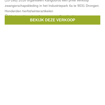
(10-16u) 2018 organiseert Kangourou een privé verkoop
zwangerschapskleding in het Industriepark 4a te 9031 Drongen.
Honderden herfst/winterartikelen
Merken:
Noppies
,
Queen mum
,
Fragile
,
Un ventre pour
BEKIJK DEZE VERKOOP
deux
,
Esprit Maternity
, ...