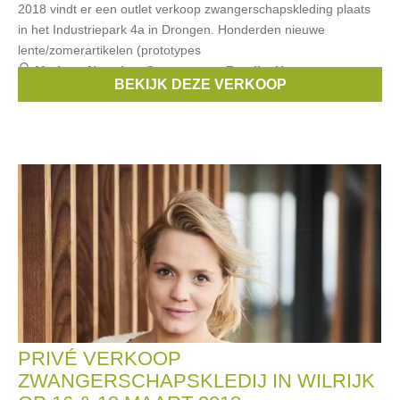
2018 vindt er een outlet verkoop zwangerschapskleding plaats
in het Industriepark 4a in Drongen. Honderden nieuwe
lente/zomerartikelen (prototypes
Merken:
Noppies
,
Queen mum
,
Fragile
,
Un ventre pour
BEKIJK DEZE VERKOOP
deux
,
Esprit Maternity
, ...
PRIVÉ VERKOOP
ZWANGERSCHAPSKLEDIJ IN WILRIJK