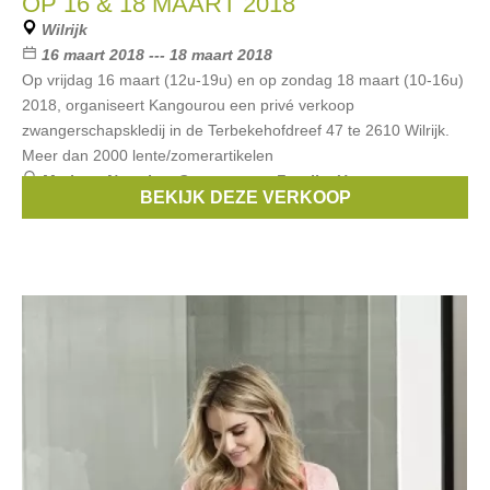
OP 16 & 18 MAART 2018
Wilrijk
16 maart 2018 --- 18 maart 2018
Op vrijdag 16 maart (12u-19u) en op zondag 18 maart (10-16u)
2018, organiseert Kangourou een privé verkoop
zwangerschapskledij in de Terbekehofdreef 47 te 2610 Wilrijk.
Meer dan 2000 lente/zomerartikelen
Merken:
Noppies
,
Queen mum
,
Fragile
,
Un ventre pour
BEKIJK DEZE VERKOOP
deux
,
Esprit Maternity
, ...