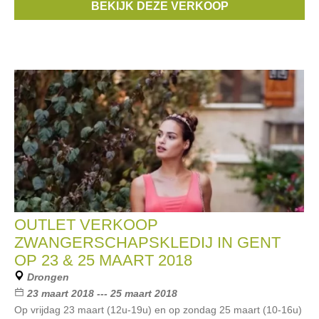
BEKIJK DEZE VERKOOP
deux
,
Esprit Maternity
, ...
OUTLET VERKOOP
ZWANGERSCHAPSKLEDIJ IN GENT
OP 23 & 25 MAART 2018
Drongen
23 maart 2018 --- 25 maart 2018
Op vrijdag 23 maart (12u-19u) en op zondag 25 maart (10-16u)