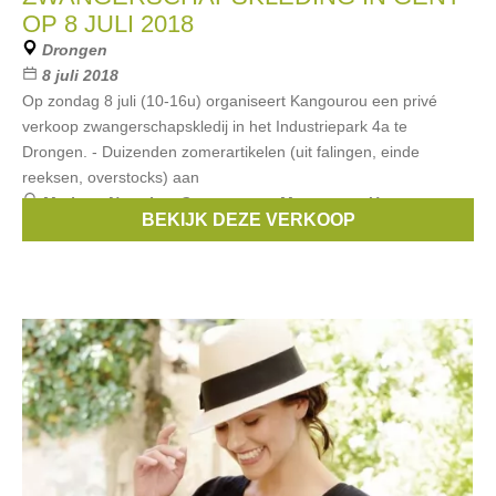
OP 8 JULI 2018
Drongen
8 juli 2018
Op zondag 8 juli (10-16u) organiseert Kangourou een privé
verkoop zwangerschapskledij in het Industriepark 4a te
Drongen. - Duizenden zomerartikelen (uit falingen, einde
reeksen, overstocks) aan
Merken:
Noppies
,
Queen mum
,
Menonove
,
Un ventre
BEKIJK DEZE VERKOOP
pour deux
,
Esprit Maternity
, ...