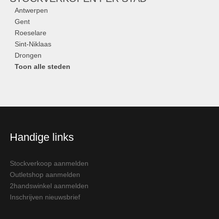
Antwerpen
Gent
Roeselare
Sint-Niklaas
Drongen
Toon alle steden
Handige links
Stockverkoop aanmelden
Outletshop aanmelden
2handswinkel aanmelden
Inschrijven nieuwsbrief