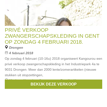
PRIVÉ VERKOOP
ZWANGERSCHAPSKLEDING IN GENT
OP ZONDAG 4 FEBRUARI 2018.
Drongen
4 februari 2018
Op zondag 4 februari (10-16u) 2018 organiseert Kangourou een
privé verkoop zwangerschapskleding in het Industriepark 4a te
9031 Drongen. Meer dan 2000 lente/zomerartikelen (nieuwe
stukken uit stopzettingen,
Merken:
Noppies
,
Queen mum
,
Fragile
,
Un ventre pour
BEKIJK DEZE VERKOOP
deux
,
Esprit Maternity
, ...