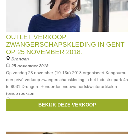
OUTLET VERKOOP
ZWANGERSCHAPSKLEDING IN GENT
OP 25 NOVEMBER 2018.
Drongen
25 november 2018
Op zondag 25 november (10-16u) 2018 organiseert Kangourou
een privé verkoop zwangerschapskleding in het Industriepark 4a
te 9031 Drongen. Honderden nieuwe herfst/winterartikelen
(einde reeksen,
Merken:
Noppies
,
Queen mum
,
Fragile
,
Un ventre pour
BEKIJK DEZE VERKOOP
deux
,
Esprit Maternity
, ...