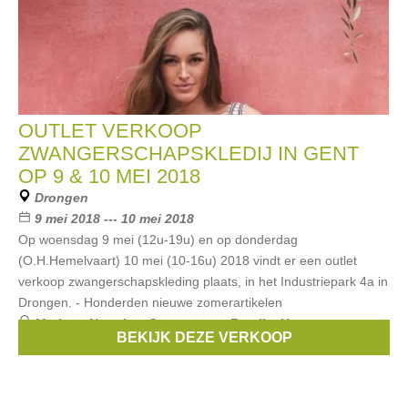
OUTLET VERKOOP
ZWANGERSCHAPSKLEDIJ IN GENT
OP 9 & 10 MEI 2018
Drongen
9 mei 2018 --- 10 mei 2018
Op woensdag 9 mei (12u-19u) en op donderdag
(O.H.Hemelvaart) 10 mei (10-16u) 2018 vindt er een outlet
verkoop zwangerschapskleding plaats, in het Industriepark 4a in
Drongen. - Honderden nieuwe zomerartikelen
Merken:
Noppies
,
Queen mum
,
Fragile
,
Un ventre pour
BEKIJK DEZE VERKOOP
deux
,
Esprit Maternity
, ...