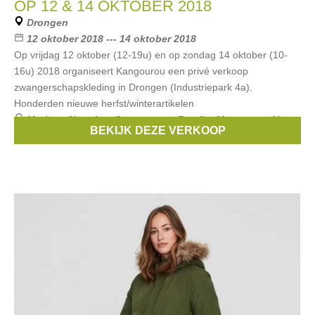
OP 12 & 14 OKTOBER 2018
Drongen
12 oktober 2018 --- 14 oktober 2018
Op vrijdag 12 oktober (12-19u) en op zondag 14 oktober (10-
16u) 2018 organiseert Kangourou een privé verkoop
zwangerschapskleding in Drongen (Industriepark 4a).
Honderden nieuwe herfst/winterartikelen
Merken:
Noppies
,
Queen mum
,
Fragile
,
Menonove
,
Un
BEKIJK DEZE VERKOOP
ventre pour deux
, ...