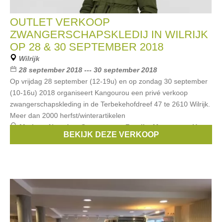
OUTLET VERKOOP
ZWANGERSCHAPSKLEDIJ IN WILRIJK
OP 28 & 30 SEPTEMBER 2018
Wilrijk
28 september 2018 --- 30 september 2018
Op vrijdag 28 september (12-19u) en op zondag 30 september
(10-16u) 2018 organiseert Kangourou een privé verkoop
zwangerschapskleding in de Terbekehofdreef 47 te 2610 Wilrijk.
Meer dan 2000 herfst/winterartikelen
Merken:
Noppies
,
Queen mum
,
Fragile
,
Menonove
,
Un
BEKIJK DEZE VERKOOP
ventre pour deux
, ...