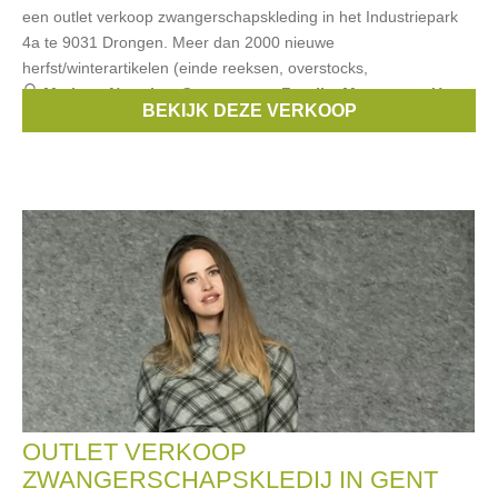
een outlet verkoop zwangerschapskleding in het Industriepark
4a te 9031 Drongen. Meer dan 2000 nieuwe
herfst/winterartikelen (einde reeksen, overstocks,
Merken:
Noppies
,
Queen mum
,
Fragile
,
Menonove
,
Un
BEKIJK DEZE VERKOOP
ventre pour deux
, ...
OUTLET VERKOOP
ZWANGERSCHAPSKLEDIJ IN GENT