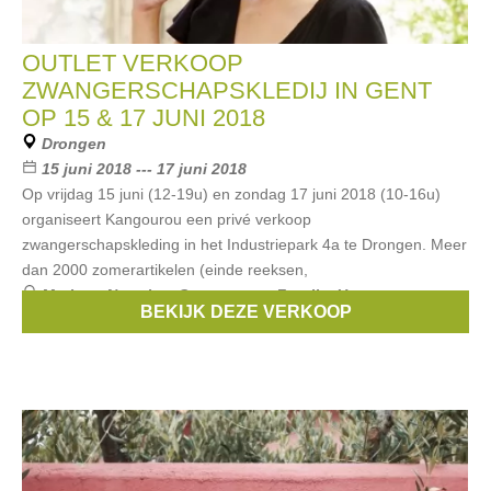
OUTLET VERKOOP
ZWANGERSCHAPSKLEDIJ IN GENT
OP 15 & 17 JUNI 2018
Drongen
15 juni 2018 --- 17 juni 2018
Op vrijdag 15 juni (12-19u) en zondag 17 juni 2018 (10-16u)
organiseert Kangourou een privé verkoop
zwangerschapskleding in het Industriepark 4a te Drongen. Meer
dan 2000 zomerartikelen (einde reeksen,
Merken:
Noppies
,
Queen mum
,
Fragile
,
Un ventre pour
BEKIJK DEZE VERKOOP
deux
,
Esprit Maternity
, ...