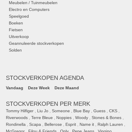
Meubelen / Tuinmeubelen
Electro en Computers
Speelgoed
Boeken
Fietsen
Uitverkoop
Geannuleerde stockverkopen
Solden
STOCKVERKOPEN AGENDA
Vandaag
Deze Week
Deze Maand
STOCKVERKOPEN PER MERK
Tommy Hilfiger
,
Liu Jo
,
Someone
,
Blue Bay
,
Guess
,
CKS
,
Riverwoods
,
Terre Bleue
,
Noppies
,
Woody
,
Stones & Bones
,
Rondinella
,
Scapa
,
Bellerose
,
Esprit
,
Name it
,
Ralph Lauren
,
McGregor
,
Filou & Friends
,
Only
,
Pepe Jeans
,
Vingino
,