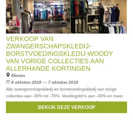
VERKOOP VAN
ZWANGERSCHAPSKLEDIJ-
BORSTVOEDINGSKLEDIJ-WOODY
VAN VORIGE COLLECTIES AAN
ALLERHANDE KORTINGEN
Ekeren
6 oktober 2018 --- 7 oktober 2018
Alle zwangerschapskledij en borstvoedingskledij van vorige
collecties aan -30% tot -70%. Voedingsbh's aan -30% en meer.
Woodypyjama's van vorige collecties aan -40%. Tombola
BEKIJK DEZE VERKOOP
Merken:
Esprit
,
Noppies
,
Woody
,
Queen mum
,
Fragile
, ...