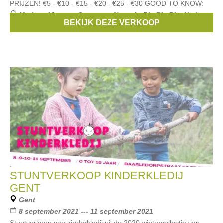
PRIJZEN! €5 - €10 - €15 - €20 - €25 - €30 GOOD TO KNOW:
Merken:
Vinrose
,
Someone
,
Name it
,
Bla Bla Bla
,
Hatley
,
BEKIJK DEZE VERKOOP
...
STUNTVERKOOP KINDERKLEDIJ
GENT
Gent
8 september 2021 --- 11 september 2021
Stuntverkoop van kinderkledij uit de 2020 wintercollectie van