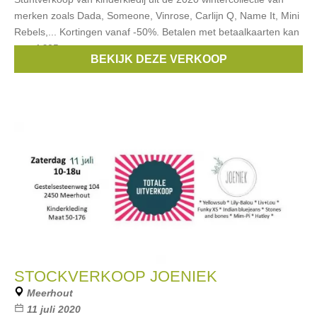
merken zoals Dada, Someone, Vinrose, Carlijn Q, Name It, Mini
Rebels,... Kortingen vanaf -50%. Betalen met betaalkaarten kan
vanaf €25.
BEKIJK DEZE VERKOOP
Merken:
Vinrose
,
Someone
,
Name it
,
Hatley
,
Trixie
, ...
STOCKVERKOOP JOENIEK
Meerhout
11 juli 2020