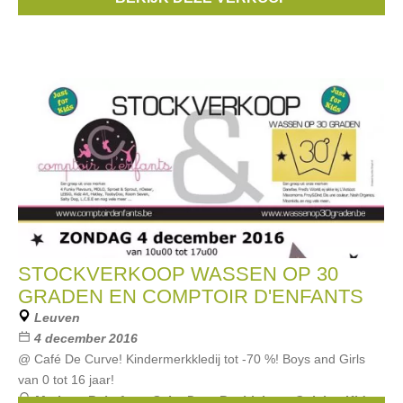
Stones & Bones
, ...
STOCKVERKOOP WASSEN OP 30
GRADEN EN COMPTOIR D'ENFANTS
Leuven
4 december 2016
@ Café De Curve! Kindermerkkledij tot -70 %! Boys and Girls
van 0 tot 16 jaar!
Merken:
Babyface
,
Salty Dog
,
Beebielove
,
Geisha
,
Kidz