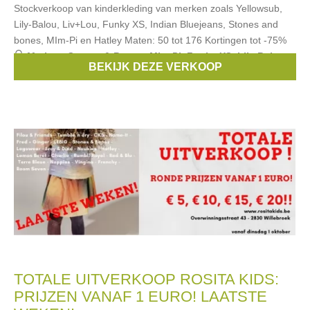
Stockverkoop van kinderkleding van merken zoals Yellowsub,
Lily-Balou, Liv+Lou, Funky XS, Indian Bluejeans, Stones and
bones, MIm-Pi en Hatley Maten: 50 tot 176 Kortingen tot -75%
Merken:
Stones & Bones
,
Mim-Pi
,
Funky XS
,
Lily Balou
,
BEKIJK DEZE VERKOOP
Hatley
, ...
TOTALE UITVERKOOP ROSITA KIDS:
PRIJZEN VANAF 1 EURO! LAATSTE