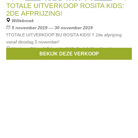
TOTALE UITVERKOOP ROSITA KIDS:
2DE AFPRIJZING!
Willebroek
5 november 2019 --- 30 november 2019
‼️TOTALE UITVERKOOP¨BIJ ROSITA KIDS! ‼️ 2de afprijzing
vanaf dinsdag 5 november!
Merken:
Filou & Friends
,
CKS
,
Red & Blu
,
Noukies
,
BEKIJK DEZE VERKOOP
Stones & Bones
, ...