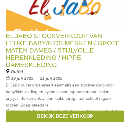
EL JABO STOCKVERKOOP VAN
LEUKE BABY/KIDS MERKEN / GROTE
MATEN DAMES / STIJLVOLLE
HERENKLEDING / HIPPE
DAMESKLEDING
Duffel
19 juli 2025 --- 21 juli 2025
El JaBo outlet organiseert eenmalig een stockverkoop voor
baby/kids kleding en pyjama's van topmerken aan kleine
prijsjes. Je kan ook al een leuke terug naar school rugzak
scoren. Zoals steeds is
Merken:
A.O
,
pippi
,
Soaked in Luxury
,
Verpass
,
Jack &
BEKIJK DEZE VERKOOP
Jones
, ...