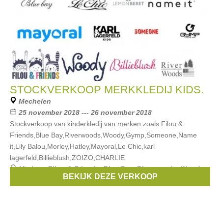
STOCKVERKOOP MERKKLEDIJ KIDS.
Mechelen
25 november 2018 --- 26 november 2018
Stockverkoop van kinderkledij van merken zoals Filou &
Friends,Blue Bay,Riverwoods,Woody,Gymp,Someone,Name
it,Lily Balou,Morley,Hatley,Mayoral,Le Chic,karl
lagerfeld,Billieblush,ZOIZO,CHARLIE
Merken:
Filou & Friends
,
Blue Bay
,
Riverwoods
,
Woody
,
BEKIJK DEZE VERKOOP
Gymp
, ...