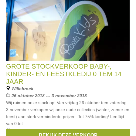
GROTE STOCKVERKOOP BABY-,
KINDER- EN FEESTKLEDIJ 0 TEM 14
JAAR
Willebroek
26 oktober 2018 --- 3 november 2018
Wij ruimen onze stock op! Van vrijdag 26 oktober tem zaterdag
3 november verkopen wij onze oude collecties (winter, zomer en
feest) aan sterk verminderde prijzen. Tot 75% korting! Leeftijd
van 0 tot
Merken:
Filou & Friends
,
CKS
,
Vingino
,
Red & Blu
,
BEKIJK DEZE VERKOOP