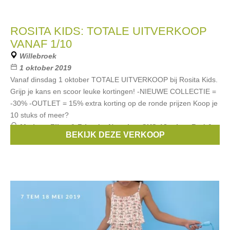
ROSITA KIDS: TOTALE UITVERKOOP
VANAF 1/10
Willebroek
1 oktober 2019
Vanaf dinsdag 1 oktober TOTALE UITVERKOOP bij Rosita Kids.
Grijp je kans en scoor leuke kortingen! -NIEUWE COLLECTIE =
-30% -OUTLET = 15% extra korting op de ronde prijzen Koop je
10 stuks of meer?
Merken:
Filou & Friends
,
Noppies
,
CKS
,
Vingino
,
Red &
BEKIJK DEZE VERKOOP
Blu
, ...