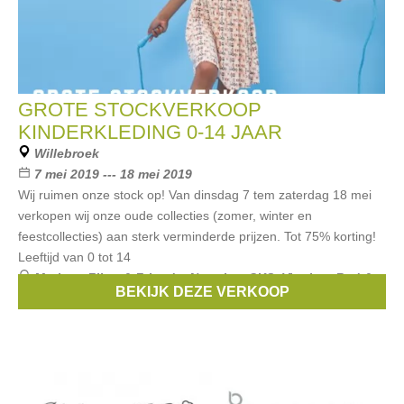
GROTE STOCKVERKOOP
KINDERKLEDING 0-14 JAAR
Willebroek
7 mei 2019 --- 18 mei 2019
Wij ruimen onze stock op! Van dinsdag 7 tem zaterdag 18 mei
verkopen wij onze oude collecties (zomer, winter en
feestcollecties) aan sterk verminderde prijzen. Tot 75% korting!
Leeftijd van 0 tot 14
Merken:
Filou & Friends
,
Noppies
,
CKS
,
Vingino
,
Red &
BEKIJK DEZE VERKOOP
Blu
, ...