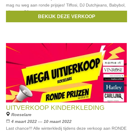
mag nu weg aan ronde prijsjes! Tiffosi, DJ Dutchjeans, Babybol,
alles aan 5€
BEKIJK DEZE VERKOOP
Merken:
lego
,
Hatley
,
Babybol.......
,
Mynimo
,
Tiffosi
, ...
UITVERKOOP KINDERKLEDING
Roeselare
4 maart 2022 --- 10 maart 2022
Last chance!!! Alle winterkledij tijdens deze verkoop aan RONDE