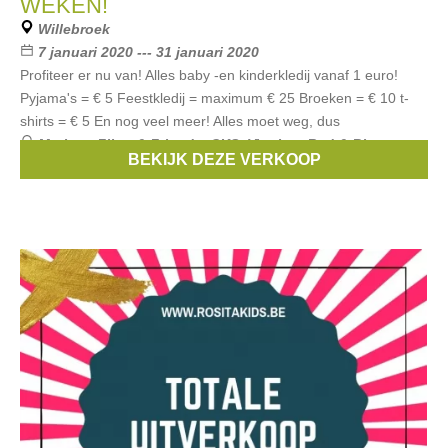
WEKEN!
Willebroek
7 januari 2020 --- 31 januari 2020
Profiteer er nu van! Alles baby -en kinderkledij vanaf 1 euro!
Pyjama's = € 5 Feestkledij = maximum € 25 Broeken = € 10 t-
shirts = € 5 En nog veel meer! Alles moet weg, dus
Merken:
Filou & Friends
,
CKS
,
Vingino
,
Red & Blu
,
BEKIJK DEZE VERKOOP
Noukies
, ...