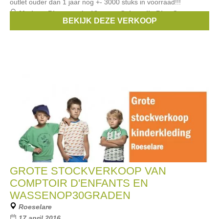
outlet ouder dan 1 jaar nog +- 3000 stuks in voorraad!!!
Merken:
Riverwoods
,
Vinrose
,
Cakewalk
,
Blue Seven
,
BEKIJK DEZE VERKOOP
Barbara Farber
, ...
GROTE STOCKVERKOOP VAN
COMPTOIR D'ENFANTS EN
WASSENOP30GRADEN
Roeselare
17 april 2016