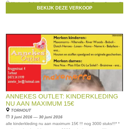
Merken:
Salty Dog
,
Moodstreet
,
Kidz Art
,
Room Seven
,
Ej
BEKIJK DEZE VERKOOP
Sikke Lej
, ...
ANNEKES OUTLET: KINDERKLEDING
NU AAN MAXIMUM 15€
TORHOUT
3 juni 2016 --- 30 juni 2016
alle kinderkleding nu aan maximum 15€ !!! nog 3000 stuks!!!* *