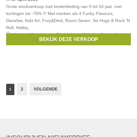
Grote stockverkoop met kinderkleding van 0 tot 16 jaar. met
kortingen tot -70% !!! Met merken als 4 Funky Flavours,
Danefae, Kidz Art, Froy&Dind, Room Seven, Six Hugs & Rock 'N
Roll, Hatley,
Merken:
Moodstreet
,
Beebielove
,
Kidz Art
,
Room Seven
,
BEKIJK DEZE VERKOOP
Danefae
, ...
2
VOLGENDE
1