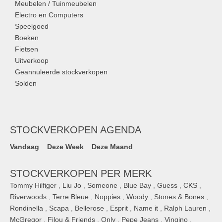
Meubelen / Tuinmeubelen
Electro en Computers
Speelgoed
Boeken
Fietsen
Uitverkoop
Geannuleerde stockverkopen
Solden
STOCKVERKOPEN AGENDA
Vandaag
Deze Week
Deze Maand
STOCKVERKOPEN PER MERK
Tommy Hilfiger
,
Liu Jo
,
Someone
,
Blue Bay
,
Guess
,
CKS
,
Riverwoods
,
Terre Bleue
,
Noppies
,
Woody
,
Stones & Bones
,
Rondinella
,
Scapa
,
Bellerose
,
Esprit
,
Name it
,
Ralph Lauren
,
McGregor
,
Filou & Friends
,
Only
,
Pepe Jeans
,
Vingino
,