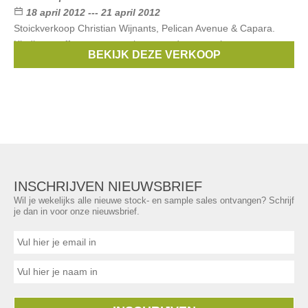
18 april 2012 --- 21 april 2012
Stoickverkoop Christian Wijnants, Pelican Avenue & Capara.
Kleding, stoffen en accessoires voor dames en heren.
BEKIJK DEZE VERKOOP
Merken:
Christian Wijnants
,
Pelican Avenue
,
Capara
INSCHRIJVEN NIEUWSBRIEF
Wil je wekelijks alle nieuwe stock- en sample sales ontvangen? Schrijf
je dan in voor onze nieuwsbrief.