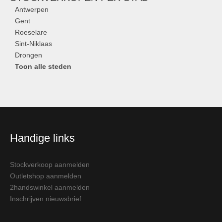
Antwerpen
Gent
Roeselare
Sint-Niklaas
Drongen
Toon alle steden
Handige links
Stockverkoop aanmelden
Outletshop aanmelden
2handswinkel aanmelden
Inschrijven nieuwsbrief