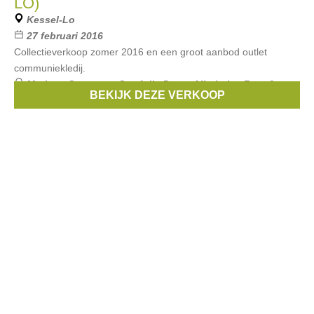
LO)
Kessel-Lo
27 februari 2016
Collectieverkoop zomer 2016 en een groot aanbod outlet
communiekledij.
Merken:
Someone
,
Smafolk
,
Duns
,
Albababy
,
Froy &
BEKIJK DEZE VERKOOP
Dind
, ...