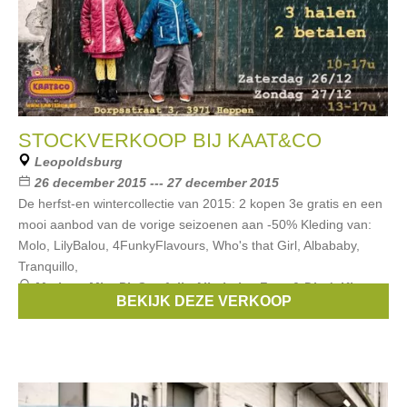
STOCKVERKOOP BIJ KAAT&CO
Leopoldsburg
26 december 2015 --- 27 december 2015
De herfst-en wintercollectie van 2015: 2 kopen 3e gratis en een
mooi aanbod van de vorige seizoenen aan -50% Kleding van:
Molo, LilyBalou, 4FunkyFlavours, Who's that Girl, Albababy,
Tranquillo,
Merken:
Mim-Pi
,
Smafolk
,
Albababy
,
Froy & Dind
,
King
BEKIJK DEZE VERKOOP
Louie
, ...