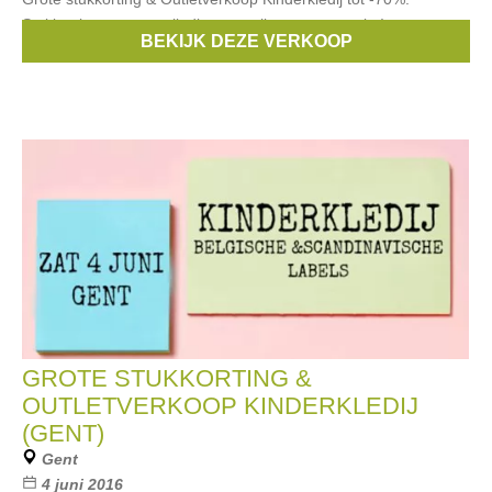
Stukkorting op ons volledig magazijn zomer + outlet!
BEKIJK DEZE VERKOOP
Merken:
Mim-Pi
,
Someone
,
Smafolk
,
Duns
,
Albababy
, ...
GROTE STUKKORTING &
OUTLETVERKOOP KINDERKLEDIJ
(GENT)
Gent
4 juni 2016