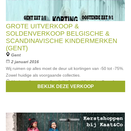
GROTE UITVERKOOP &
SOLDENVERKOOP BELGISCHE &
SCANDINAVISCHE KINDERMERKEN
(GENT)
Gent
2 januari 2016
Wij ruimen op alles moet de deur uit kortingen van -50 tot -75%.
Zowel huidige als voorgaande collecties.
Merken:
Someone
,
Smafolk
,
Duns
,
Albababy
,
Froy &
BEKIJK DEZE VERKOOP
Dind
, ...