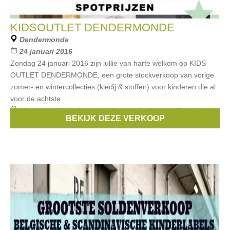
KIDSOUTLET DENDERMONDE
Dendermonde
24 januari 2016
Zondag 24 januari 2016 zijn jullie van harte welkom op KIDS
OUTLET DENDERMONDE, een grote stockverkoop van vorige
zomer- en wintercollecties (kledij & stoffen) voor kinderen die al
voor de achtste
Merken:
O'Neill
,
Stones & Bones
,
Quiksilver
,
Tumble 'n
BEKIJK DEZE VERKOOP
dry
,
Maxomorra
, ...