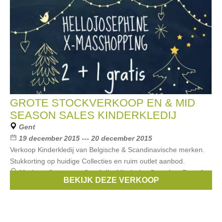
GROTE STOCKVERKOOP EN & MID
SEASON SALES KINDERKLEDIJ
Gent
19 december 2015 --- 20 december 2015
Verkoop Kinderkledij van Belgische & Scandinavische merken.
Stukkorting op huidige Collecties en ruim outlet aanbod.
Merken:
Someone
,
Smafolk
,
Albababy
,
Danefae
,
Froy &
BEKIJK DEZE VERKOOP
Dind
, ...