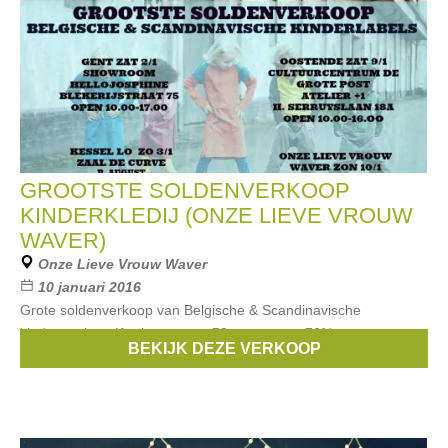
GROOTSTE SOLDENVERKOOP
KINDERKLEDIJ (ONZE LIEVE VROUW
WAVER)
Onze Lieve Vrouw Waver
10 januari 2016
Grote soldenverkoop van Belgische & Scandinavische
kindermerken. Kortingen van -50 tot en met -70%.
BEKIJK DEZE VERKOOP
Merken:
Someone
,
Smafolk
,
Duns
,
Albababy
,
Danefae
, ...