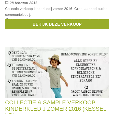
28 februari 2016
Collectie verkoop kinderkledij zomer 2016. Groot aanbod outlet
communiekledij.
Merken:
Someone
,
Smafolk
,
Duns
,
Albababy
,
Froy &
BEKIJK DEZE VERKOOP
Dind
, ...
COLLECTIE & SAMPLE VERKOOP
KINDERKLEDIJ ZOMER 2016 (KESSEL