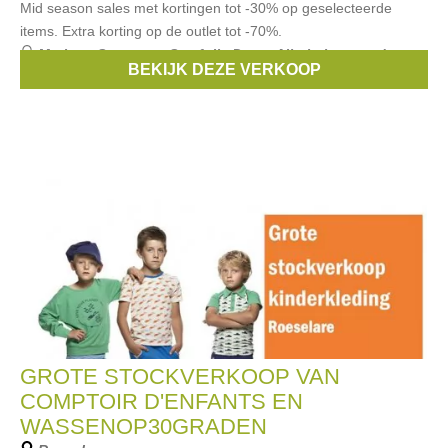
Mid season sales met kortingen tot -30% op geselecteerde
items. Extra korting op de outlet tot -70%.
Merken:
Someone
,
Smafolk
,
Duns
,
Albababy
,
mundo
BEKIJK DEZE VERKOOP
melocoton
, ...
GROTE STOCKVERKOOP VAN
COMPTOIR D'ENFANTS EN
WASSENOP30GRADEN