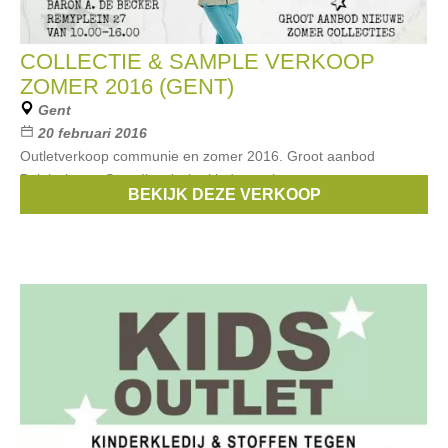
COLLECTIE & SAMPLE VERKOOP
ZOMER 2016 (GENT)
Gent
20 februari 2016
Outletverkoop communie en zomer 2016. Groot aanbod
Belgische en Scandinavische kindermerken.
BEKIJK DEZE VERKOOP
Merken:
Someone
,
Duns
,
Albababy
,
Froy & Dind
,
Wild
, ...