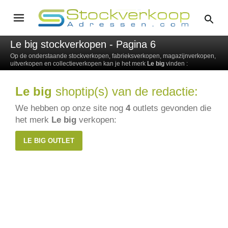
Le big stockverkopen - Pagina 6
Op de onderstaande stockverkopen, fabrieksverkopen, magazijnverkopen,
uitverkopen en collectieverkopen kan je het merk
Le big
vinden :
Le big
shoptip(s) van de redactie:
We hebben op onze site nog
4
outlets gevonden die
het merk
Le big
verkopen:
LE BIG OUTLET