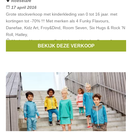
Roeselare
17 april 2016
Grote stockverkoop met kinderkleding van 0 tot 16 jaar. met
kortingen tot -70% !!! Met merken als 4 Funky Flavours,
Danefae, Kidz Art, Froy&Dind, Room Seven, Six Hugs & Rock 'N
Roll, Hatley,
Merken:
Moodstreet
,
Beebielove
,
Kidz Art
,
Room Seven
,
BEKIJK DEZE VERKOOP
Danefae
, ...