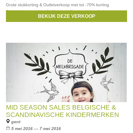
Grote stukkorting & Outletverkoop met tot -70% korting.
Stukkorting op ons volledig magazijn zomer + outlet!
BEKIJK DEZE VERKOOP
Merken:
Mim-Pi
,
Someone
,
Smafolk
,
Duns
,
Albababy
, ...
MID SEASON SALES BELGISCHE &
SCANDINAVISCHE KINDERMERKEN
gent
5 mei 2016 --- 7 mei 2016