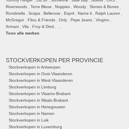
Tommy Hilfiger
,
Liu Jo
,
Someone
,
Blue Bay
,
Guess
,
CKS
,
Riverwoods
,
Terre Bleue
,
Noppies
,
Woody
,
Stones & Bones
,
Rondinella
,
Scapa
,
Bellerose
,
Esprit
,
Name it
,
Ralph Lauren
,
McGregor
,
Filou & Friends
,
Only
,
Pepe Jeans
,
Vingino
,
Armani
,
Vila
,
Froy & Dind
, ...
Toon alle merken
STOCKVERKOPEN
PER PROVINCIE
Stockverkopen in Antwerpen
Stockverkopen in Oost-Vlaanderen
Stockverkopen in West-Vlaanderen
Stockverkopen in Limburg
Stockverkopen in Vlaams-Brabant
Stockverkopen in Waals-Brabant
Stockverkopen in Henegouwen
Stockverkopen in Namen
Stockverkopen in Luik
Stockverkopen in Luxemburg