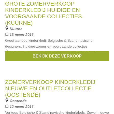
GROTE ZOMERVERKOOP
KINDERKLEDIJ HUIDIGE EN
VOORGAANDE COLLECTIES.
(KUURNE)
Kuurne
13 maart 2016
Groot aanbod kinderkledij Belgische & Scandinavische
designers. Huidige zomer en voorgaande collecties
Merken:
Someone
,
Smafolk
,
Duns
,
De Melkbrigade
,
BEKIJK DEZE VERKOOP
Danefae
, ...
ZOMERVERKOOP KINDERKLEDIJ
NIEUWE EN OUTLETCOLLECTIE
(OOSTENDE)
Oostende
12 maart 2016
Verkoop Belgische & Scandinavische kinderlabels. Zowel nieuwe