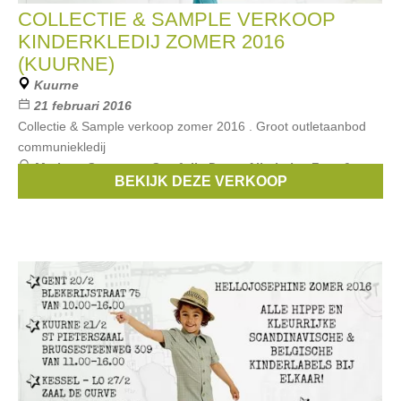
COLLECTIE & SAMPLE VERKOOP
KINDERKLEDIJ ZOMER 2016
(KUURNE)
Kuurne
21 februari 2016
Collectie & Sample verkoop zomer 2016 . Groot outletaanbod
communiekledij
Merken:
Someone
,
Smafolk
,
Duns
,
Albababy
,
Froy &
BEKIJK DEZE VERKOOP
Dind
, ...