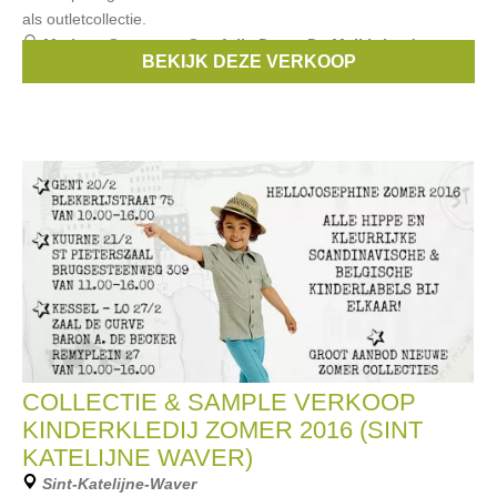
als outletcollectie.
Merken:
Someone
,
Smafolk
,
Duns
,
De Melkbrigade
,
BEKIJK DEZE VERKOOP
Danefae
, ...
COLLECTIE & SAMPLE VERKOOP
KINDERKLEDIJ ZOMER 2016 (SINT
KATELIJNE WAVER)
Sint-Katelijne-Waver