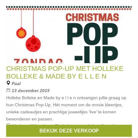
CHRISTMAS POP-UP MET HOLLEKE
BOLLEKE & MADE BY E L L E N
Paal
13 december 2015
Holleke Bolleke en Made by e l l e n ontvangen jullie graag op
hun Christmas Pop-Up. Hét moment om de mooie kleertjes,
unieke cadeautjes en prachtige juweeltjes ‘live’ te komen
bewonderen en passen.
Merken:
lilliputiens
,
Ebulobo
,
sture & lisa
,
Danefae
,
BEKIJK DEZE VERKOOP
Tapete
, ...