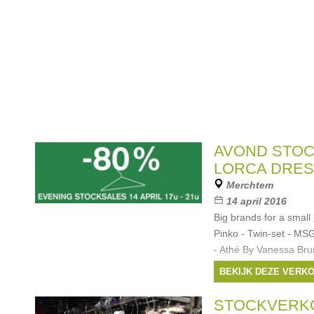
AVOND STOC
LORCA DRES
Merchtem
14 april 2016
Big brands for a small
Pinko - Twin-set - MSG
- Athé By Vanessa Bruno
- Bellerose - Joseph -
BEKIJK DEZE VERK
Merken:
Bellerose
Maison Scotch
,
twin
STOCKVERK