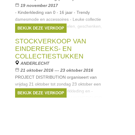
19 november 2017
- Kinderkleding van 0 - 16 jaar - Trendy
damesmode en accessoires - Leuke collectie
trendy stoffen - knutselartikelen, geschenken,
BEKIJK DEZE VERKOOP
kerstdecoratie,...
STOCKVERKOOP VAN
Merken:
Marc Aurel
,
Cakewalk
,
Pinko
,
Stones & Bones
,
Someone
, ...
EINDEREEKS- EN
COLLECTIESTUKKEN
ANDERLECHT
21 oktober 2016 --- 23 oktober 2016
PROJECT DISTRIBUTION organiseert van
vrijdag 21 oktober tot zondag 23 oktober een
grote stockverkoop van merkkleding en -
BEKIJK DEZE VERKOOP
accessoires. BEVESTIG UW AANWEZIGHEID
VIA www.eventslab.be/vente-privee10
Merken:
See by Chloé
,
Essentiel
,
Citizens of Humanity
,
Pinko
,
BY MALENE
BIRGER
, ...