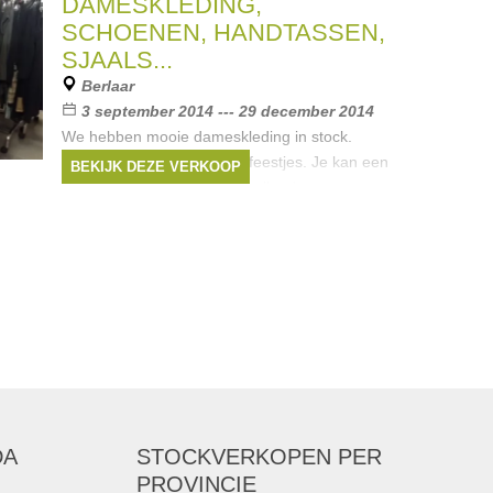
DAMESKLEDING,
SCHOENEN, HANDTASSEN,
SJAALS...
Berlaar
3 september 2014 --- 29 december 2014
We hebben mooie dameskleding in stock.
Stijlvolle damesmode voor feestjes. Je kan een
BEKIJK DEZE VERKOOP
mooie outfit uitzoeken voor elke dag.
Kwaliteitsmerken aan een zachte prijs.Super-
kortingen van -50% tot -90%! Alles
Merken:
Maliparmi
,
Scapa
,
Gant
,
Mer du
Nord
,
Dept
, ...
DA
STOCKVERKOPEN
PER
PROVINCIE