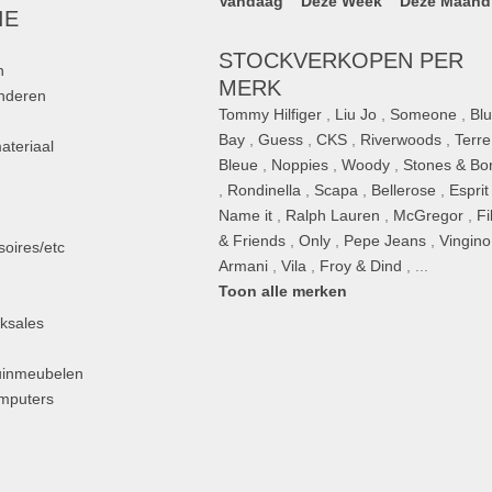
Vandaag
Deze Week
Deze Maand
IE
STOCKVERKOPEN PER
n
MERK
inderen
Tommy Hilfiger
,
Liu Jo
,
Someone
,
Bl
Bay
,
Guess
,
CKS
,
Riverwoods
,
Terre
ateriaal
Bleue
,
Noppies
,
Woody
,
Stones & Bo
,
Rondinella
,
Scapa
,
Bellerose
,
Esprit
n
Name it
,
Ralph Lauren
,
McGregor
,
Fi
& Friends
,
Only
,
Pepe Jeans
,
Vingino
oires/etc
Armani
,
Vila
,
Froy & Dind
, ...
Toon alle merken
ksales
uinmeubelen
omputers