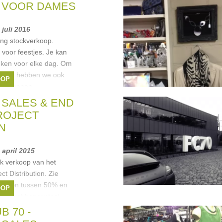
 VOOR DAMES
 juli 2016
ng stockverkoop.
 voor feestjes. Je kan
oeken voor elke dag. Om
maken, hebben we ook
OOP
s schoenen,
&G
,
Maliparmi
,
Scapa
,
 SALES & END
ROJECT
N
6 april 2015
ck verkoop van het
t Distribution. Zie
tingen tussen 50% en
OOP
 of met bancontact.
an dan moet je
B 70 -
,
Citizens of Humanity
,