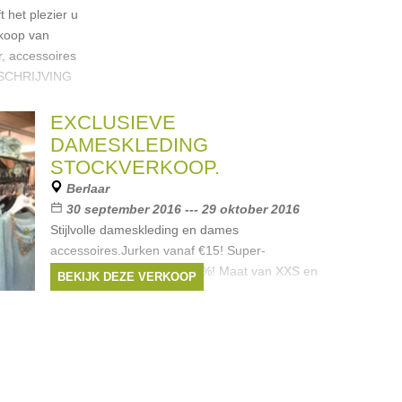
het plezier u
rkoop van
r, accessoires
NSCHRIJVING
cept/vente-
EXCLUSIEVE
DAMESKLEDING
entiel
,
STOCKVERKOOP.
BY MALENE
Berlaar
30 september 2016 --- 29 oktober 2016
Stijlvolle dameskleding en dames
accessoires.Jurken vanaf €15! Super-
kortingen van -50% tot -90%! Maat van XXS en
BEKIJK DEZE VERKOOP
tot XXL. Gratis parking. Geen bankcontact.
ELK WEEKEND Vrijdag en Zaterdag van
Merken:
Liu Jo
,
Maliparmi
,
Scapa
,
Moschino
,
Gant
, ...