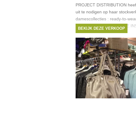
PROJECT DISTRIBUTION heeft 
uit te nodigen op haar stockve
damescollecties : ready-to-wea
en schoenen. VERPLICHTE I
BEKIJK DEZE VERKOOP
VIA:
https://www.eventslab.be/nocon
privee9 FACEBOOK
Merken:
See by Chloé
,
Ess
Citizens of Humanity
,
Pinko
,
BIRGER
, ...