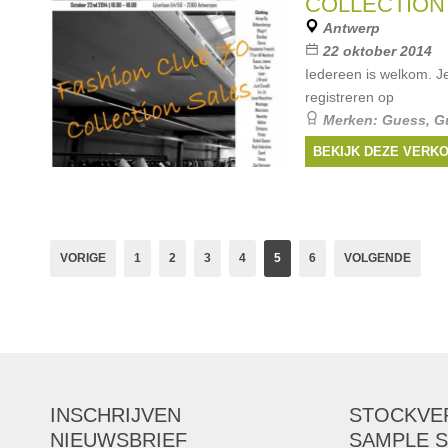
COLLECTION
Adidas
,
Pinko
,
HUNK
Antwerp
22 oktober 2014
Iedereen is welkom. J
registreren op
Merken:
Guess
,
G
Liu Jo
, ...
BEKIJK DEZE VERK
VORIGE
1
2
3
4
5
6
VOLGENDE
INSCHRIJVEN
STOCKVE
NIEUWSBRIEF
SAMPLE S