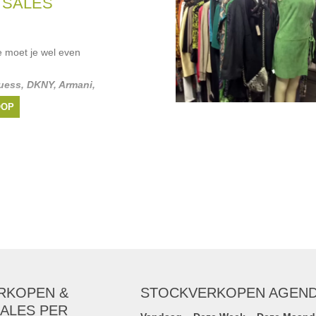
 SALES
YDORY
, ...
e moet je wel even
uess
,
DKNY
,
Armani
,
OOP
RKOPEN &
STOCKVERKOPEN AGEN
ALES PER