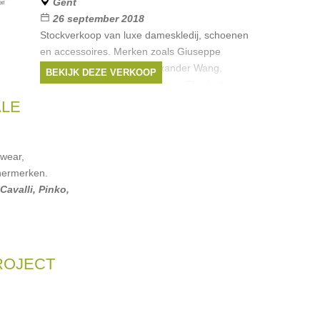
Gent
26 september 2018
Stockverkoop van luxe dameskledij, schoenen
en accessoires. Merken zoals Giuseppe
Zanotti, Red Valentino, Alexander Wang,
BEKIJK DEZE VERKOOP
Moschino, Patrizia Pepe, Pinko, Elisabetta
Franchi, Pierre Balmain, Juicy
ALE
Merken:
Moschino
,
Juicy Couture
,
Red
Valentino
,
Patrizia Pepe
,
Pinko
, ...
wear,
nermerken.
Cavalli
,
Pinko
,
ROJECT