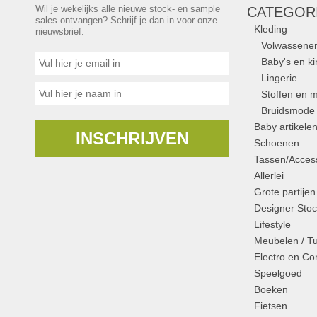
Wil je wekelijks alle nieuwe stock- en sample
CATEGOR
sales ontvangen? Schrijf je dan in voor onze
Kleding
nieuwsbrief.
Volwassene
Baby's en k
Lingerie
Stoffen en m
Bruidsmode
Baby artikele
INSCHRIJVEN
Schoenen
Tassen/Access
Allerlei
Grote partijen
Designer Stoc
Lifestyle
Meubelen / T
Electro en C
Speelgoed
Boeken
Fietsen