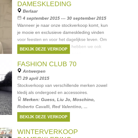
DAMESKLEDING
Berlaar
4 september 2015 --- 30 september 2015
Wanneer je naar onze stockverkoop komt, kun
je mooie en exclusieve dameskleding vinden
voor feesten en voor het dagelijkse leven. Om
uw outfit volledig te maken, hebben we ook
BEKIJK DEZE VERKOOP
vele accessoires zoals schoenen,
Merken:
Liu Jo
,
D&G
,
Maliparmi
,
Paule
FASHION CLUB 70
Ka
,
0039 Italy
, ...
Antwerpen
29 april 2015
Stockverkoop van verschillende merken zowel
kledij als ondergoed en accessoires.
Merken:
Guess
,
Liu Jo
,
Moschino
,
Roberto Cavalli
,
Red Valentino
, ...
BEKIJK DEZE VERKOOP
WINTERVERKOOP