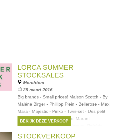
LORCA SUMMER
STOCKSALES
Merchtem
28 maart 2016
Big brands - Small prices! Maison Scotch - By
Maléne Birger - Phillipp Plein - Bellerose - Max
Mara - Majestic - Pinko - Twin-set - Des petit
hauts - Patrizia pépé - Isabel Marant
BEKIJK DEZE VERKOOP
Merken:
Max Mara
,
Bellerose
,
Patrizia
Pepe
,
Pinko
,
BY MALENE BIRGER
, ...
STOCKVERKOOP