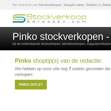
Het overzicht van
Stockverkopen
,
Sample sales
,
Outlets
en
2deha
Pinko stockverkopen -
Op de onderstaande stockverkopen, fabrieksverkopen, magazijnverkopen,
Pinko
shoptip(s) van de redactie:
We hebben op onze site nog
7
outlets gevonden di
verkopen:
PINKO OUTLET