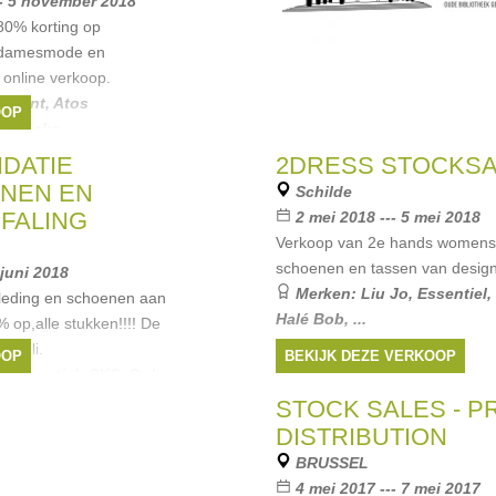
-- 5 november 2018
 80% korting op
n damesmode en
n online verkoop.
,
Gant
,
Atos
OOP
ud
,
Pinko
, ...
IDATIE
2DRESS STOCKS
NEN EN
Schilde
 FALING
2 mei 2018 --- 5 mei 2018
Verkoop van 2e hands womens
schoenen en tassen van desig
 juni 2018
Merken:
Liu Jo
,
Essentiel
,
kkleding en schoenen aan
Halé Bob
, ...
 op,alle stukken!!!! De
d juli.
OOP
BEKIJK DEZE VERKOOP
,
Essentiel
,
CKS
,
Only
,
STOCK SALES - P
DISTRIBUTION
BRUSSEL
4 mei 2017 --- 7 mei 2017