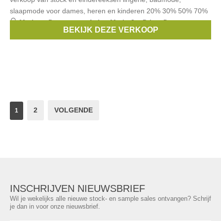
slaapmode voor dames, heren en kinderen 20% 30% 50% 70%
Merken:
Pastunette
,
Anita
,
Marie Jo
,
Prima Donna
,
BEKIJK DEZE VERKOOP
Chantelle
, ...
2
VOLGENDE
1
INSCHRIJVEN NIEUWSBRIEF
Wil je wekelijks alle nieuwe stock- en sample sales ontvangen? Schrijf
je dan in voor onze nieuwsbrief.