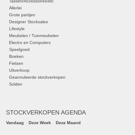
Tassen/Accessoires/etc
Allerlei
Grote partijen
Designer Stocksales
Lifestyle
Meubelen / Tuinmeubelen
Electro en Computers
Speelgoed
Boeken
Fietsen
Uitverkoop
Geannuleerde stockverkopen
Solden
STOCKVERKOPEN AGENDA
Vandaag
Deze Week
Deze Maand