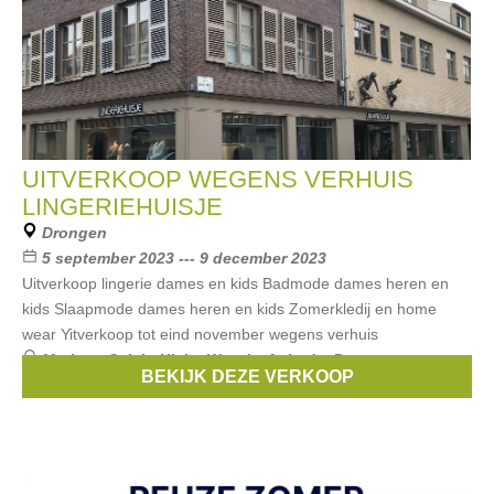
UITVERKOOP WEGENS VERHUIS
LINGERIEHUISJE
Drongen
5 september 2023 --- 9 december 2023
Uitverkoop lingerie dames en kids Badmode dames heren en
kids Slaapmode dames heren en kids Zomerkledij en home
wear Yitverkoop tot eind november wegens verhuis
Merken:
Calvin Klein
,
Woody
,
Aubade
,
Pastunette
,
BEKIJK DEZE VERKOOP
Tommy Hilfiger
, ...