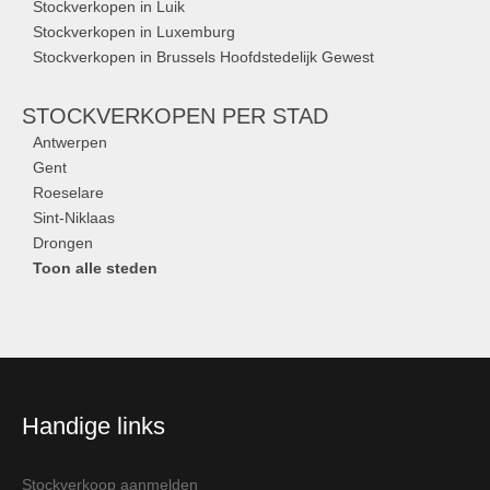
Stockverkopen in Luik
Stockverkopen in Luxemburg
Stockverkopen in Brussels Hoofdstedelijk Gewest
STOCKVERKOPEN
PER STAD
Antwerpen
Gent
Roeselare
Sint-Niklaas
Drongen
Toon alle steden
Handige links
Stockverkoop aanmelden