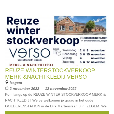
REUZE WINTERSTOCKVERKOOP
MERK-&NACHTKLEDIJ VERSO
Izegem
2 november 2022 --- 12 november 2022
Kom langs op de REUZE WINTER STOCKVERKOOP MERK-&
NACHTKLEDIJ ! We verwelkomen je graag in het oude
GOEDERENSTATION in de Dirk Martenslaan 3 in IZEGEM. We
hebben voor ieder wat wils! Dames, heren