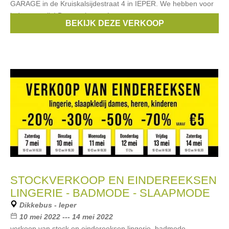
GARAGE in de Kruiskalsijdestraat 4 in IEPER. We hebben voor
ieder wat wils! Dames, heren én
BEKIJK DEZE VERKOOP
Merken:
Esprit
,
Noppies
,
Blue Bay
,
Only
,
Riverwoods
, ...
STOCKVERKOOP EN EINDEREEKSEN
LINGERIE - BADMODE - SLAAPMODE
Dikkebus - Ieper
10 mei 2022 --- 14 mei 2022
verkoop van stock en eindereeksen lingerie, badmode,