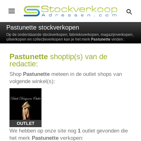
Pastunette stockverkopen
Op de onderstaande stockverkopen, fabrieksverkopen, magazijnverkopen,
uitverkopen en collectieverkopen kan je het merk
Pastunette
vinden :
Pastunette
shoptip(s) van de
redactie:
Shop
Pastunette
meteen in de outlet shops van
volgende winkel(s):
OUTLET
We hebben op onze site nog
1
outlet gevonden die
het merk
Pastunette
verkopen: