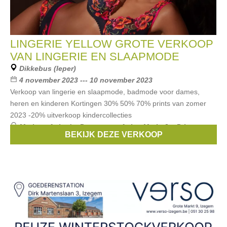
LINGERIE YELLOW GROTE VERKOOP
VAN LINGERIE EN SLAAPMODE
Dikkebus (Ieper)
4 november 2023 --- 10 november 2023
Verkoop van lingerie en slaapmode, badmode voor dames,
heren en kinderen Kortingen 30% 50% 70% prints van zomer
2023 -20% uitverkoop kindercollecties
Merken:
Aubade
,
Pastunette
,
Anita
,
Marie Jo
,
Prima
BEKIJK DEZE VERKOOP
Donna
, ...