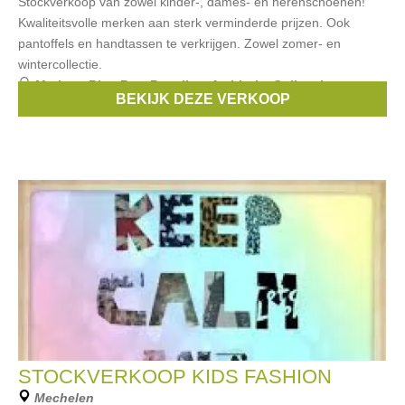
Stockverkoop van zowel kinder-, dames- en herenschoenen!
Kwaliteitsvolle merken aan sterk verminderde prijzen. Ook
pantoffels en handtassen te verkrijgen. Zowel zomer- en
wintercollectie.
Merken:
Blue Bay
,
Banaline
,
Ambiorix
,
Gallucci
,
BEKIJK DEZE VERKOOP
Herdwick
, ...
STOCKVERKOOP KIDS FASHION
Mechelen