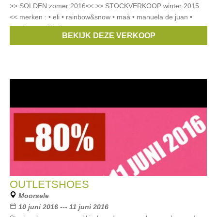
>> SOLDEN zomer 2016<< >> STOCKVERKOOP winter 2015
<< merken : • eli • rainbow&snow • maà • manuela de juan •
emel • pom d'api •
BEKIJK DEZE VERKOOP
Merken:
Pom D'Api
,
Pepe Jeans
,
hip
,
Momino
,
Eli
, ...
OUTLETSHOES
Moorsele
10 juni 2016 --- 11 juni 2016