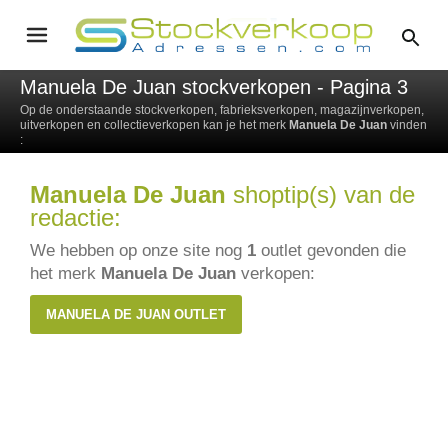
Manuela De Juan stockverkopen - Pagina 3
Op de onderstaande stockverkopen, fabrieksverkopen, magazijnverkopen,
uitverkopen en collectieverkopen kan je het merk
Manuela De Juan
vinden
:
Manuela De Juan
shoptip(s) van de
redactie:
We hebben op onze site nog
1
outlet gevonden die
het merk
Manuela De Juan
verkopen:
MANUELA DE JUAN OUTLET