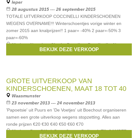
Ieper
28 augustus 2015 --- 26 september 2015
TOTALE UITVERKOOP COCCINELLI KINDERSCHOENEN
WEGENS OVERNAME!!! Winterschoentjes vorige winter en
zomer 2015 aan knalprijzen!! 1 paar= -40% 2 paar=-50% 3
paar=-60%
Merken:
Naturino
,
Cherie
,
Banaline
,
Rondinella
,
New
BEKIJK DEZE VERKOOP
Balance
, ...
GROTE UITVERKOOP VAN
KINDERSCHOENEN, MAAT 18 TOT 40
Waasmunster
23 november 2013 --- 24 november 2013
'Papoetsie' uit Puurs en 'De Voetjes' uit Boechout organiseren
samen een grote uitverkoop wegens stopzetting. Alles aan
ronde prijzen €20 €30 €40 €50 €60 €70
Merken:
Pom D'Api
,
Pepe Jeans
,
Gallucci
,
Eli
,
CAMPER
,
BEKIJK DEZE VERKOOP