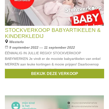
STOCKVERKOOP BABYARTIKELEN &
KINDERKLEDIJ
Westerlo
9 september 2022 --- 11 september 2022
ÉÉNMALIG IN JULLIE REGIO! STOCKVERKOOP
BABYMERKEN Je vindt er de mooiste babyartikelen van enkel
MERKEN aan leuke kortingen & mooie prijsjes! Daarbovenop
brengen we ook onze kinderkledij
BEKIJK DEZE VERKOOP
Merken:
First
,
Someone
,
Name it
,
PERICLES
,
NATTOU
, ...