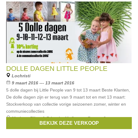
DOLLE DAGEN LITTLE PEOPLE
Lochristi
9 maart 2016 --- 13 maart 2016
5 dolle dagen bij Little People van 9 tot 13 maart Beste Klanten,
De dolle dagen zijn er terug van 9 maart tot en met 13 maart:
Stockverkoop van collectie vorige seizoenen zomer, winter en
communiecollecties
Merken:
Filou & Friends
,
McGregor
,
Retour Jeans
,
BEKIJK DEZE VERKOOP
Gaastra
,
Woody
, ...