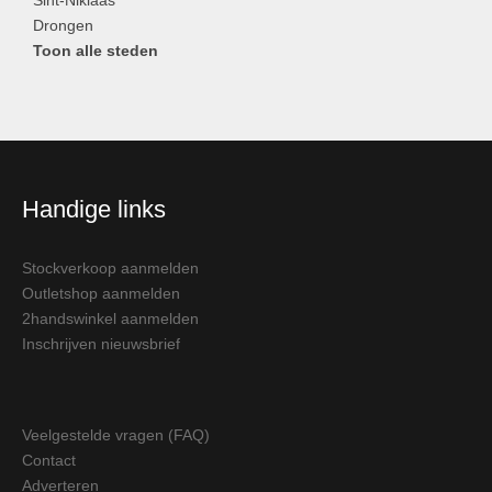
Sint-Niklaas
Drongen
Toon alle steden
Handige links
Stockverkoop aanmelden
Outletshop aanmelden
2handswinkel aanmelden
Inschrijven nieuwsbrief
Veelgestelde vragen (FAQ)
Contact
Adverteren