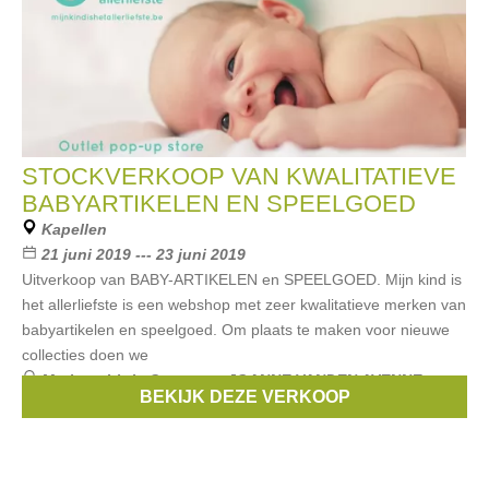
STOCKVERKOOP VAN KWALITATIEVE
BABYARTIKELEN EN SPEELGOED
Kapellen
21 juni 2019 --- 23 juni 2019
Uitverkoop van BABY-ARTIKELEN en SPEELGOED. Mijn kind is
het allerliefste is een webshop met zeer kwalitatieve merken van
babyartikelen en speelgoed. Om plaats te maken voor nieuwe
collecties doen we
Merken:
Little Company
,
JOANNE VANDEN AVENNE
,
BEKIJK DEZE VERKOOP
Wheelybug
,
Skip Hop
,
LASCAL
, ...