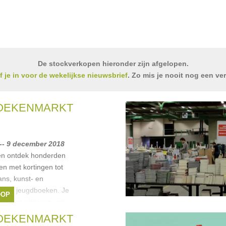
De stockverkopen hieronder zijn afgelopen.
jf je in voor de wekelijkse nieuwsbrief
. Zo mis je nooit nog een ve
BOEKENMARKT
-- 9 december 2018
en ontdek honderden
en met kortingen tot
ans, kunst- en
er- en jeugdboeken. Je
OOP
markten uitgaven van
ectrum
,
Uitgeverij
BOEKENMARKT
pus
,
Meulenhoff
, ...