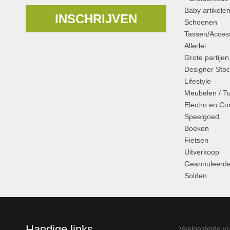
Baby artikele
INSCHRIJVEN
Schoenen
Tassen/Access
Allerlei
Grote partijen
Designer Stoc
Lifestyle
Meubelen / T
Electro en C
Speelgoed
Boeken
Fietsen
Uitverkoop
Geannuleerde
Solden
Handige links
Veelgestelde v