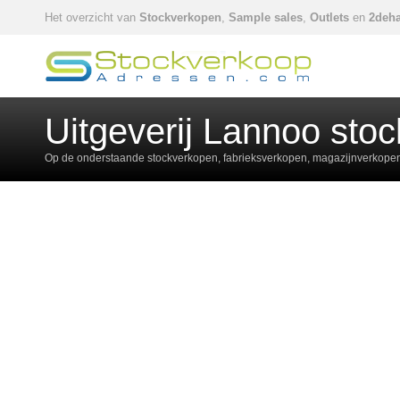
Het overzicht van
Stockverkopen
,
Sample sales
,
Outlets
en
2deha
Uitgeverij Lannoo sto
Op de onderstaande stockverkopen, fabrieksverkopen, magazijnverkopen,