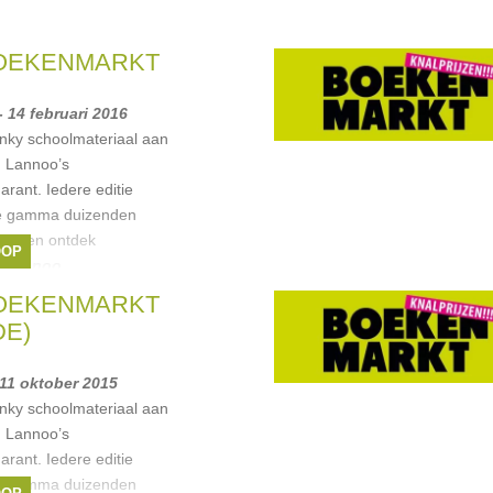
BOEKENMARKT
- 14 februari 2016
unky schoolmateriaal aan
n Lannoo’s
rant. Iedere editie
ide gamma duizenden
ngs en ontdek
OOP
j Lannoo
,
linsart
,
Meulenhoff
,
BOEKENMARKT
E)
 11 oktober 2015
unky schoolmateriaal aan
n Lannoo’s
rant. Iedere editie
ide gamma duizenden