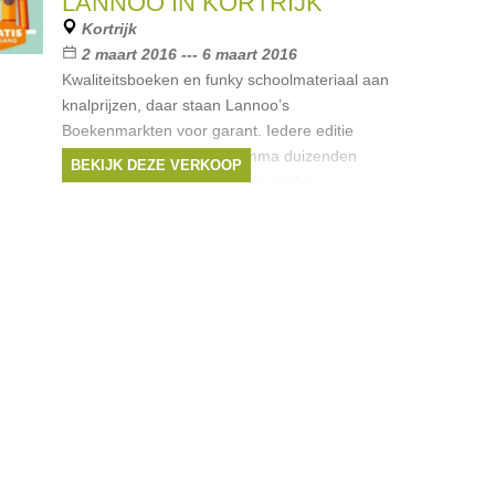
LANNOO IN KORTRIJK
LannooCampus
,
Meulenhoff
,
Boekerij
,
Kortrijk
Beta-Plus
, ...
2 maart 2016 --- 6 maart 2016
Kwaliteitsboeken en funky schoolmateriaal aan
knalprijzen, daar staan Lannoo’s
Boekenmarkten voor garant. Iedere editie
verleidt het uitgebreide gamma duizenden
BEKIJK DEZE VERKOOP
koopjesjagers. Kom langs en ontdek
Merken:
Uitgeverij Lannoo
,
LannooCampus
,
Moulinsart
,
Meulenhoff
,
Boekerij
, ...