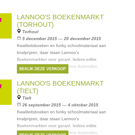
LANNOO'S BOEKENMARKT
(TORHOUT)
Torhout
5 december 2015 --- 20 december 2015
Kwaliteitsboeken en funky schoolmateriaal aan
knalprijzen, daar staan Lannoo’s
Boekenmarkten voor garant. Iedere editie
verleidt het uitgebreide gamma duizenden
BEKIJK DEZE VERKOOP
koopjesjagers. Kom langs en ontdek onze
Merken:
Van Halewyck
,
Uitgeverij
LANNOO'S BOEKENMARKT
Lannoo
,
LannooCampus
,
Moulinsart
,
(TIELT)
Meulenhoff
, ...
Tielt
26 september 2015 --- 4 oktober 2015
Kwaliteitsboeken en funky schoolmateriaal aan
knalprijzen, daar staan Lannoo’s
Boekenmarkten voor garant. Iedere editie
verleidt het uitgebreide gamma duizenden