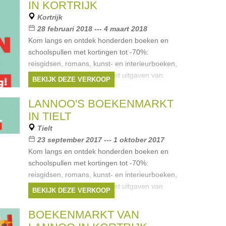
IN KORTRIJK
Kortrijk
28 februari 2018 --- 4 maart 2018
Kom langs en ontdek honderden boeken en
schoolspullen met kortingen tot -70%:
reisgidsen, romans, kunst- en interieurboeken,
kinder- en jeugdboeken. Met uitgaven van
BEKIJK DEZE VERKOOP
Uitgeverij Lannoo, LannooCampus,
Meulenhoff,
LANNOO'S BOEKENMARKT
Merken:
Spectrum
,
Geronimo Stilton
,
IN TIELT
Uitgeverij Lannoo
,
LannooCampus
,
Tielt
Meulenhoff
, ...
23 september 2017 --- 1 oktober 2017
Kom langs en ontdek honderden boeken en
schoolspullen met kortingen tot -70%:
reisgidsen, romans, kunst- en interieurboeken,
kinder- en jeugdboeken. Met uitgaven van
BEKIJK DEZE VERKOOP
Uitgeverij Lannoo, LannooCampus,
Meulenhoff,
BOEKENMARKT VAN
Merken:
Uitgeverij Lannoo
,