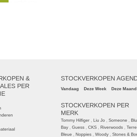
ngs en ontdek onze
wyck
,
De Geus
,
erra Lannoo
,
RKOPEN &
STOCKVERKOPEN AGEN
ALES PER
Vandaag
Deze Week
Deze Maand
IE
STOCKVERKOPEN PER
n
MERK
inderen
Tommy Hilfiger
,
Liu Jo
,
Someone
,
Bl
Bay
,
Guess
,
CKS
,
Riverwoods
,
Terre
ateriaal
Bleue
,
Noppies
,
Woody
,
Stones & Bo