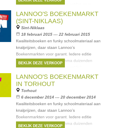
BEKIJK DEZE VERKOOP
koopjesjagers. Kom langs en ontdek onze
Merken:
Van Halewyck
,
Uitgeverij
LANNOO'S BOEKENMARKT
Lannoo
,
LannooCampus
,
Moulinsart
,
(SINT-NIKLAAS)
Meulenhoff
, ...
Sint-Niklaas
18 februari 2015 --- 22 februari 2015
Kwaliteitsboeken en funky schoolmateriaal aan
knalprijzen, daar staan Lannoo’s
Boekenmarkten voor garant. Iedere editie
verleidt het uitgebreide gamma duizenden
BEKIJK DEZE VERKOOP
koopjesjagers. Kom langs en ontdek
Merken:
Van Halewyck
,
Uitgeverij
LANNOO'S BOEKENMARKT
Lannoo
,
Terra Lannoo
,
LannooCampus
,
IN TORHOUT
Moulinsart
, ...
Torhout
6 december 2014 --- 20 december 2014
Kwaliteitsboeken en funky schoolmateriaal aan
knalprijzen, daar staan Lannoo’s
Boekenmarkten voor garant. Iedere editie
verleidt het uitgebreide gamma duizenden
BEKIJK DEZE VERKOOP