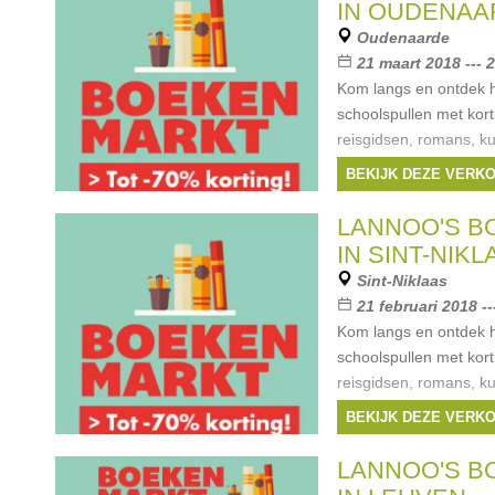
IN OUDENAA
Oudenaarde
21 maart 2018 --- 
Kom langs en ontdek 
schoolspullen met kort
reisgidsen, romans, ku
kinder- en jeugdboeke
BEKIJK DEZE VERK
Uitgeverij Lannoo, L
Meulenhoff,
LANNOO'S 
Merken:
Spectrum
IN SINT-NIKL
Uitgeverij Lannoo
,
L
Sint-Niklaas
Meulenhoff
, ...
21 februari 2018 --
Kom langs en ontdek 
schoolspullen met kort
reisgidsen, romans, ku
kinder- en jeugdboeke
BEKIJK DEZE VERK
Uitgeverij Lannoo, L
Meulenhoff,
LANNOO'S 
Merken:
Spectrum