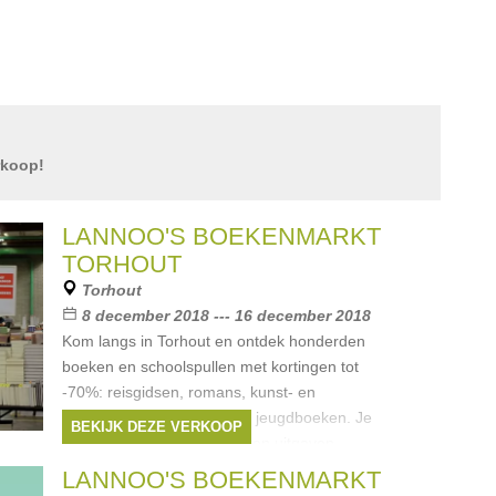
rkoop!
LANNOO'S BOEKENMARKT
TORHOUT
Torhout
8 december 2018 --- 16 december 2018
Kom langs in Torhout en ontdek honderden
boeken en schoolspullen met kortingen tot
-70%: reisgidsen, romans, kunst- en
interieurboeken, kinder- en jeugdboeken. Je
BEKIJK DEZE VERKOOP
vindt op onze boekenmarkten uitgaven
Merken:
Terra
,
Spectrum
,
Uitgeverij
LANNOO'S BOEKENMARKT
Lannoo
,
LannooCampus
,
Meulenhoff
, ...