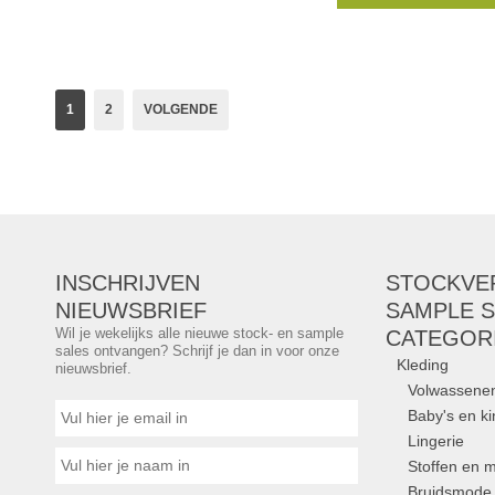
koopjesjagers. Kom la
Merken:
Van Hale
Uitgeverij Lannoo
,
T
LannooCampus
, ...
1
2
VOLGENDE
INSCHRIJVEN
STOCKVE
NIEUWSBRIEF
SAMPLE S
Wil je wekelijks alle nieuwe stock- en sample
CATEGOR
sales ontvangen? Schrijf je dan in voor onze
Kleding
nieuwsbrief.
Volwassene
Baby's en k
Lingerie
Stoffen en m
Bruidsmode