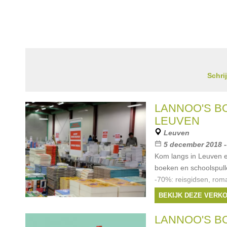
Schri
LANNOO'S 
LEUVEN
Leuven
5 december 2018 -
Kom langs in Leuven 
boeken en schoolspull
-70%: reisgidsen, rom
interieurboeken, kind
BEKIJK DEZE VERK
vindt op onze boeken
Merken:
Terra
,
Sp
LANNOO'S 
Lannoo
,
LannooCam