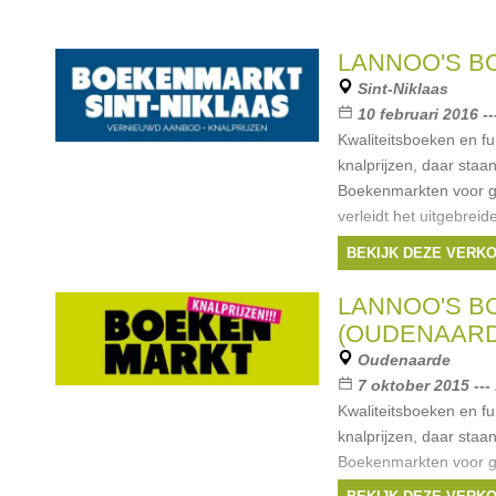
LANNOO'S 
Sint-Niklaas
10 februari 2016 --
Kwaliteitsboeken en f
knalprijzen, daar staa
Boekenmarkten voor ga
verleidt het uitgebre
koopjesjagers. Kom la
BEKIJK DEZE VERK
Merken:
Uitgeveri
LannooCampus
,
Mou
LANNOO'S 
Boekerij
, ...
(OUDENAARD
Oudenaarde
7 oktober 2015 ---
Kwaliteitsboeken en f
knalprijzen, daar staa
Boekenmarkten voor ga
verleidt het uitgebre