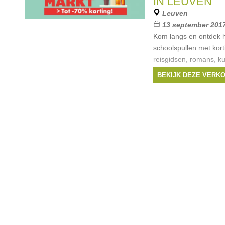
IN LEUVEN
Uitgeverij Lannoo
,
L
Leuven
Meulenhoff
, ...
13 september 2017
Kom langs en ontdek 
schoolspullen met kort
reisgidsen, romans, ku
kinder- en jeugdboeke
BEKIJK DEZE VERK
Uitgeverij Lannoo, L
Meulenhoff,
Merken:
Uitgeveri
LannooCampus
,
Meu
Beta-Plus
, ...