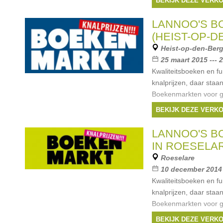
BEKIJK DEZE VERK
koopjesjagers. Kom la
Merken:
Van Hale
LANNOO'S 
Lannoo
,
LannooCam
(HEIST-OP-D
Meulenhoff
, ...
Heist-op-den-Ber
25 maart 2015 --- 
Kwaliteitsboeken en f
knalprijzen, daar staa
Boekenmarkten voor ga
verleidt het uitgebre
BEKIJK DEZE VERK
koopjesjagers. Kom la
Merken:
Van Hale
LANNOO'S 
Lannoo
,
Terra Lann
IN ROESELA
Moulinsart
, ...
Roeselare
10 december 2014 
Kwaliteitsboeken en f
knalprijzen, daar staa
Boekenmarkten voor ga
verleidt het uitgebre
BEKIJK DEZE VERK