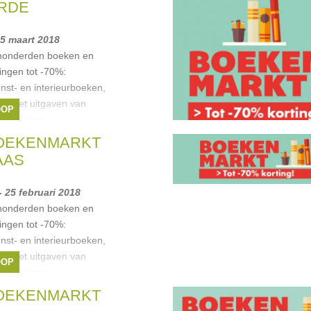
RDE
25 maart 2018
honderden boeken en
ingen tot -70%:
nst- en interieurboeken,
n. Met uitgaven van
OOP
annooCampus,
BOEKENMARKT
,
Geronimo Stilton
,
AAS
annooCampus
,
- 25 februari 2018
honderden boeken en
ingen tot -70%:
nst- en interieurboeken,
n. Met uitgaven van
OOP
annooCampus,
BOEKENMARKT
,
Geronimo Stilton
,