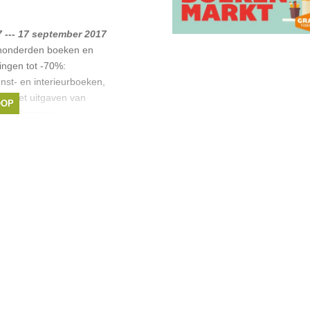
annooCampus
,
 --- 17 september 2017
honderden boeken en
ingen tot -70%:
nst- en interieurboeken,
n. Met uitgaven van
OOP
annooCampus,
j Lannoo
,
lenhoff
,
Boekerij
,