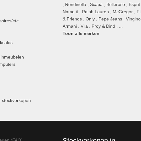
,
Rondinella
,
Scapa
,
Bellerose
,
Esprit
n
Name it
,
Ralph Lauren
,
McGregor
,
Fi
& Friends
,
Only
,
Pepe Jeans
,
Vingino
oires/etc
Armani
,
Vila
,
Froy & Dind
, ...
Toon alle merken
ksales
uinmeubelen
omputers
 stockverkopen
Stockverkopen in
ragen (FAQ)