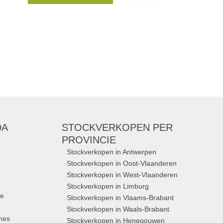
koopjesjagers. Kom langs en ontdek onze
Merken:
Van Halewyck
,
De Geus
,
Uitgeverij Lannoo
,
Terra Lannoo
,
LannooCampus
, ...
DA
STOCKVERKOPEN
PER
PROVINCIE
Stockverkopen in Antwerpen
Stockverkopen in Oost-Vlaanderen
Stockverkopen in West-Vlaanderen
Stockverkopen in Limburg
ue
Stockverkopen in Vlaams-Brabant
Stockverkopen in Waals-Brabant
nes
Stockverkopen in Henegouwen