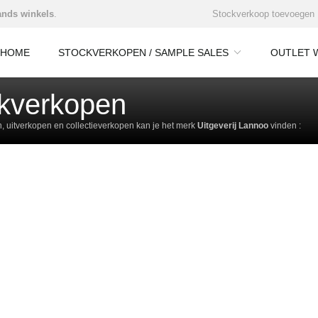
nds winkels
.
Stockverkoop toevoegen
HOME
STOCKVERKOPEN / SAMPLE SALES
OUTLET 
ckverkopen
 uitverkopen en collectieverkopen kan je het merk
Uitgeverij Lannoo
vinden :