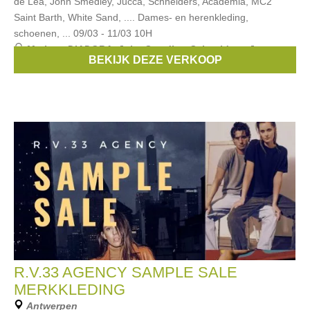
de Lea, John Smedley, Jucca, Schneiders, Academia, MC2
Saint Barth, White Sand, .... Dames- en herenkleding,
schoenen, ... 09/03 - 11/03 10H
Merken:
DIADORA
,
John Smedley
,
Schneiders
,
Jucca
,
BEKIJK DEZE VERKOOP
Mackage
, ...
R.V.33 AGENCY SAMPLE SALE
MERKKLEDING
Antwerpen