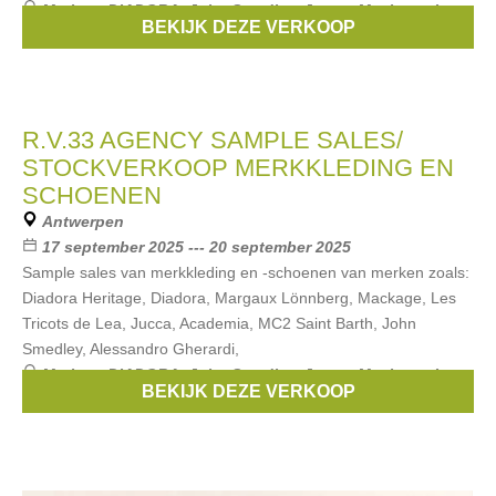
Merken:
DIADORA
,
John Smedley
,
Jucca
,
Mackage
,
Les
BEKIJK DEZE VERKOOP
tricots de Lea
, ...
R.V.33 AGENCY SAMPLE SALES/
STOCKVERKOOP MERKKLEDING EN
SCHOENEN
Antwerpen
17 september 2025 --- 20 september 2025
Sample sales van merkkleding en -schoenen van merken zoals:
Diadora Heritage, Diadora, Margaux Lönnberg, Mackage, Les
Tricots de Lea, Jucca, Academia, MC2 Saint Barth, John
Smedley, Alessandro Gherardi,
Merken:
DIADORA
,
John Smedley
,
Jucca
,
Mackage
,
Les
BEKIJK DEZE VERKOOP
tricots de Lea
, ...