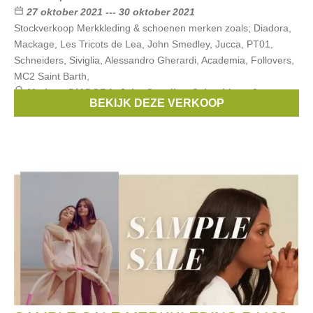
27 oktober 2021 --- 30 oktober 2021
Stockverkoop Merkkleding & schoenen merken zoals; Diadora,
Mackage, Les Tricots de Lea, John Smedley, Jucca, PT01,
Schneiders, Siviglia, Alessandro Gherardi, Academia, Follovers,
MC2 Saint Barth,
Merken:
DIADORA
,
John Smedley
,
Schneiders
,
Jucca
,
BEKIJK DEZE VERKOOP
Siviglia
, ...