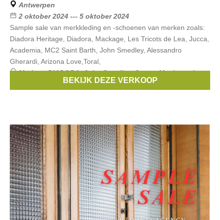
Antwerpen
2 oktober 2024 --- 5 oktober 2024
Sample sale van merkkleding en -schoenen van merken zoals:
Diadora Heritage, Diadora, Mackage, Les Tricots de Lea, Jucca,
Academia, MC2 Saint Barth, John Smedley, Alessandro
Gherardi, Arizona Love,Toral,
Merken:
DIADORA
,
John Smedley
,
Jucca
,
Mackage
,
Les
BEKIJK DEZE VERKOOP
tricots de Lea
, ...