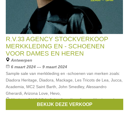
R.V.33 AGENCY STOCKVERKOOP
MERKKLEDING EN - SCHOENEN
VOOR DAMES EN HEREN
Antwerpen
6 maart 2024 --- 9 maart 2024
Sample sale van merkkleding en -schoenen van merken zoals:
Diadora Heritage, Diadora, Mackage, Les Tricots de Lea, Jucca,
Academia, MC2 Saint Barth, John Smedley, Alessandro
Gherardi, Arizona Love, Hevo,
Merken:
DIADORA
,
John Smedley
,
Jucca
,
Mackage
,
Les
BEKIJK DEZE VERKOOP
tricots de Lea
, ...