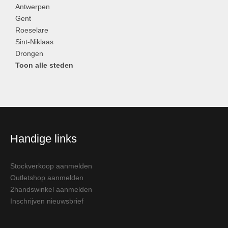
Antwerpen
Gent
Roeselare
Sint-Niklaas
Drongen
Toon alle steden
Handige links
Stockverkoop aanmelden
Outletshop aanmelden
2handswinkel aanmelden
Inschrijven nieuwsbrief