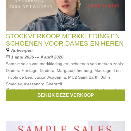
STOCKVERKOOP MERKKLEDING EN
SCHOENEN VOOR DAMES EN HEREN
Antwerpen
1 april 2026 --- 4 april 2026
Sample sales van merkkleding en -schoenen van merken zoals:
Diadora Heritage, Diadora, Margaux Lönnberg, Mackage, Les
Tricots de Lea, Jucca, Academia, MC2 Saint Barth, John
Smedley, Alessandro Gherardi
Merken:
DIADORA
,
John Smedley
,
Jucca
,
Mackage
,
Les
BEKIJK DEZE VERKOOP
tricots de Lea
, ...