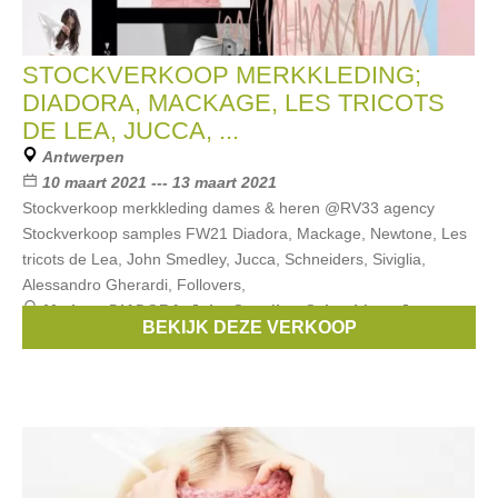
STOCKVERKOOP MERKKLEDING;
DIADORA, MACKAGE, LES TRICOTS
DE LEA, JUCCA, ...
Antwerpen
10 maart 2021 --- 13 maart 2021
Stockverkoop merkkleding dames & heren @RV33 agency
Stockverkoop samples FW21 Diadora, Mackage, Newtone, Les
tricots de Lea, John Smedley, Jucca, Schneiders, Siviglia,
Alessandro Gherardi, Follovers,
Merken:
DIADORA
,
John Smedley
,
Schneiders
,
Jucca
,
BEKIJK DEZE VERKOOP
Blonde No8
, ...