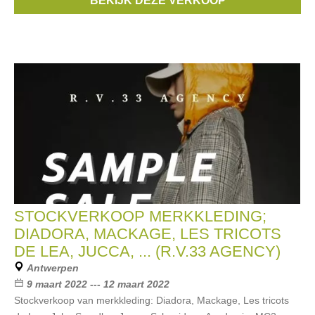
BEKIJK DEZE VERKOOP
Siviglia
, ...
STOCKVERKOOP MERKKLEDING;
DIADORA, MACKAGE, LES TRICOTS
DE LEA, JUCCA, ... (R.V.33 AGENCY)
Antwerpen
9 maart 2022 --- 12 maart 2022
Stockverkoop van merkkleding: Diadora, Mackage, Les tricots