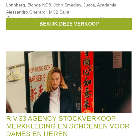
Lönnberg, Blonde NO8, John Smedley, Jucca, Academia,
Alessandro Gherardi, MC2 Saint
Merken:
DIADORA
,
John Smedley
,
Jucca
,
Blonde No8
,
BEKIJK DEZE VERKOOP
Mackage
, ...
R.V.33 AGENCY STOCKVERKOOP
MERKKLEDING EN SCHOENEN VOOR
DAMES EN HEREN