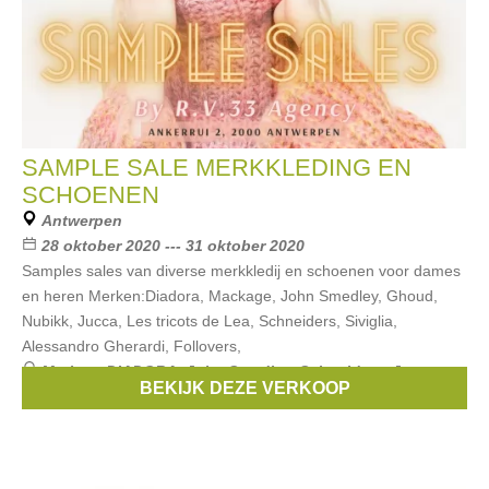
SAMPLE SALE MERKKLEDING EN
SCHOENEN
Antwerpen
28 oktober 2020 --- 31 oktober 2020
Samples sales van diverse merkkledij en schoenen voor dames
en heren Merken:Diadora, Mackage, John Smedley, Ghoud,
Nubikk, Jucca, Les tricots de Lea, Schneiders, Siviglia,
Alessandro Gherardi, Follovers,
Merken:
DIADORA
,
John Smedley
,
Schneiders
,
Jucca
,
BEKIJK DEZE VERKOOP
Siviglia
, ...