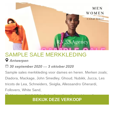
SAMPLE SALE MERKKLEDING
Antwerpen
30 september 2020 --- 3 oktober 2020
Sample sales merkkleding voor dames en heren. Merken zoals;
Diadora, Mackage, John Smedley, Ghoud, Nubikk, Jucca, Les
tricots de Lea, Schneiders, Siviglia, Allessandro Gherardi,
Follovers, White Sand,
Merken:
DIADORA
,
John Smedley
,
Schneiders
,
Jucca
,
BEKIJK DEZE VERKOOP
Siviglia
, ...