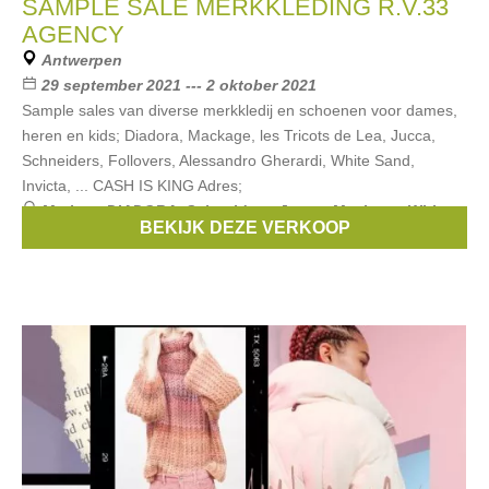
SAMPLE SALE MERKKLEDING R.V.33
AGENCY
Antwerpen
29 september 2021 --- 2 oktober 2021
Sample sales van diverse merkkledij en schoenen voor dames,
heren en kids; Diadora, Mackage, les Tricots de Lea, Jucca,
Schneiders, Follovers, Alessandro Gherardi, White Sand,
Invicta, ... CASH IS KING Adres;
Merken:
DIADORA
,
Schneiders
,
Jucca
,
Mackage
,
White
BEKIJK DEZE VERKOOP
Sand
, ...