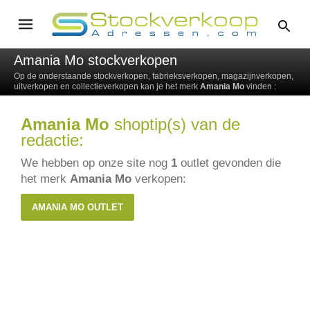
Amania Mo stockverkopen
Op de onderstaande stockverkopen, fabrieksverkopen, magazijnverkopen,
uitverkopen en collectieverkopen kan je het merk
Amania Mo
vinden :
Amania Mo
shoptip(s) van de
redactie:
We hebben op onze site nog
1
outlet gevonden die
het merk
Amania Mo
verkopen:
AMANIA MO OUTLET