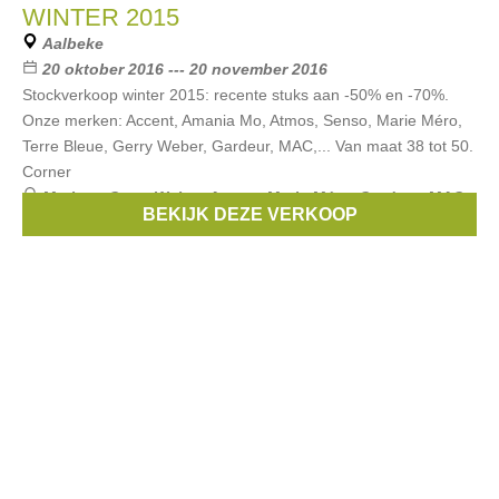
WINTER 2015
Aalbeke
20 oktober 2016 --- 20 november 2016
Stockverkoop winter 2015: recente stuks aan -50% en -70%.
Onze merken: Accent, Amania Mo, Atmos, Senso, Marie Méro,
Terre Bleue, Gerry Weber, Gardeur, MAC,... Van maat 38 tot 50.
Corner
Merken:
Gerry Weber
,
Atmos
,
Marie Méro
,
Gardeur
,
MAC
,
BEKIJK DEZE VERKOOP
...