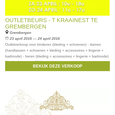
OUTLETBEURS - T KRAAINEST TE
GREMBERGEN
Grembergen
23 april 2016 --- 24 april 2016
Outletverkoop voor kinderen (kleding + schoenen) - dames
(handtassen + schoenen + kleding + accessoires + lingerie +
badmode) - heren (kleding + accessoires + lingerie + badmode)
Met kortingen tot -60%
BEKIJK DEZE VERKOOP
Merken:
Guess
,
Babyface
,
Vingino
,
Lofff
,
Woody
, ...