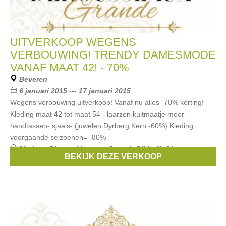
UITVERKOOP WEGENS
VERBOUWING! TRENDY DAMESMODE
VANAF MAAT 42! - 70%
Beveren
6 januari 2015 --- 17 januari 2015
Wegens verbouwing uitverkoop! Vanaf nu alles- 70% korting!
Kleding maat 42 tot maat 54 - laarzen kuitmaatje meer -
handtassen- sjaals- (juwelen Dyrberg Kern -60%) Kleding
voorgaande seizoenen= -80%
Merken:
Bianca
,
Verpass
,
Joseph Ribkoff
,
Giovane
,
BEKIJK DEZE VERKOOP
Sallie Sahne
, ...