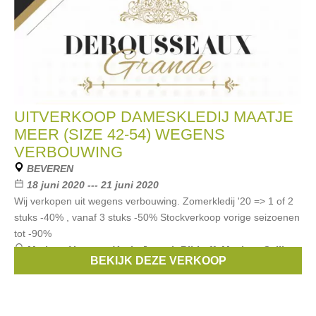
UITVERKOOP DAMESKLEDIJ MAATJE
MEER (SIZE 42-54) WEGENS
VERBOUWING
BEVEREN
18 juni 2020 --- 21 juni 2020
Wij verkopen uit wegens verbouwing. Zomerkledij '20 => 1 of 2
stuks -40% , vanaf 3 stuks -50% Stockverkoop vorige seizoenen
tot -90%
Merken:
Verpass
,
Yoek
,
Joseph Ribkoff
,
Maxima
,
Sallie
BEKIJK DEZE VERKOOP
Sahne
, ...