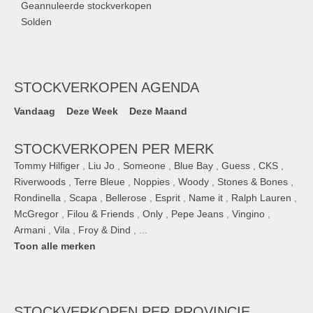
Geannuleerde stockverkopen
Solden
STOCKVERKOPEN AGENDA
Vandaag
Deze Week
Deze Maand
STOCKVERKOPEN PER MERK
Tommy Hilfiger
,
Liu Jo
,
Someone
,
Blue Bay
,
Guess
,
CKS
,
Riverwoods
,
Terre Bleue
,
Noppies
,
Woody
,
Stones & Bones
,
Rondinella
,
Scapa
,
Bellerose
,
Esprit
,
Name it
,
Ralph Lauren
,
McGregor
,
Filou & Friends
,
Only
,
Pepe Jeans
,
Vingino
,
Armani
,
Vila
,
Froy & Dind
, ...
Toon alle merken
STOCKVERKOPEN
PER PROVINCIE