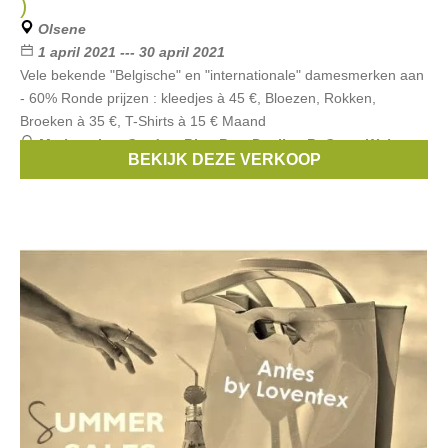
)
Olsene
1 april 2021 --- 30 april 2021
Vele bekende "Belgische" en "internationale" damesmerken aan
- 60% Ronde prijzen : kleedjes à 45 €, Bloezen, Rokken,
Broeken à 35 €, T-Shirts à 15 € Maand
Merken:
Les Cordes
,
Blue Bay
,
Pauline B
,
Gerry Weber
,
BEKIJK DEZE VERKOOP
Atmos
, ...