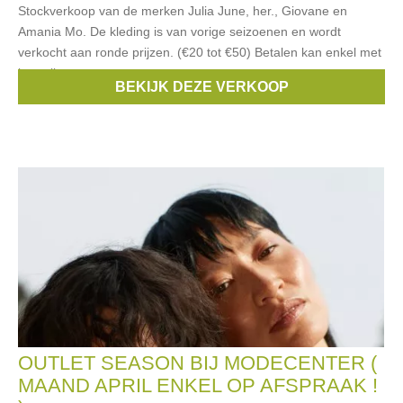
Stockverkoop van de merken Julia June, her., Giovane en
Amania Mo. De kleding is van vorige seizoenen en wordt
verkocht aan ronde prijzen. (€20 tot €50) Betalen kan enkel met
betaalkaarten.
BEKIJK DEZE VERKOOP
Merken:
Giovane
,
Jo De Visscher
,
Julia June
,
Amania Mo
OUTLET SEASON BIJ MODECENTER (
MAAND APRIL ENKEL OP AFSPRAAK !