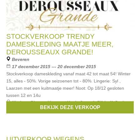
STOCKVERKOOP TRENDY
DAMESKLEDING MAATJE MEER,
DEROUSSEAUX GRANDE!
Beveren
17 december 2015 --- 20 december 2015
Stockverkoop dameskleding vanaf maat 42 tot maat 54! Winter
15, alles - 50%. Vorige seizoenen tot - 80%. Lingerie: Syl ,
Laarzen met een kuitmaatje meer! Noot: Op 18/12 gesloten
tussen 12 en 14u
Merken:
Bianca
,
Verpass
,
Yoek
,
Joseph Ribkoff
,
Dyrberg
BEKIJK DEZE VERKOOP
Kern
, ...
UITVERKOOP WEGENS