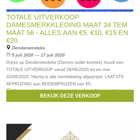
TOTALE UITVERKOOP
DAMESMERKKLEDING MAAT 34 TEM
MAAT 56 - ALLES AAN €5, €10, €15 EN
€20
Denderwindeke
5 juli 2020 --- 17 juli 2020
Dress up Denderwindeke (Dames outlet boetiek) houdt een
TOTALE UITVERKOOP vanaf 28/06/2020 tot en met
02/08/2020. Hierbij is alle merkkleding afgeprijsd, LAATSTE
AFPRIJZING aan BODEMPRIJZEN van €5,
Merken:
Aaiko
,
signe nature
,
Xandres
,
Bugarri
,
Jacky
BEKIJK DEZE VERKOOP
luxury
, ...