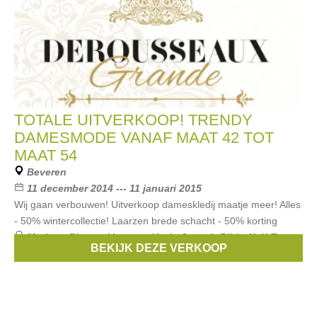
TOTALE UITVERKOOP! TRENDY
DAMESMODE VANAF MAAT 42 TOT
MAAT 54
Beveren
11 december 2014 --- 11 januari 2015
Wij gaan verbouwen! Uitverkoop dameskledij maatje meer! Alles
- 50% wintercollectie! Laarzen brede schacht - 50% korting
Merken:
Bianca
,
Verpass
,
Yoek
,
Joseph Ribkoff
,
X-Two
,
BEKIJK DEZE VERKOOP
...