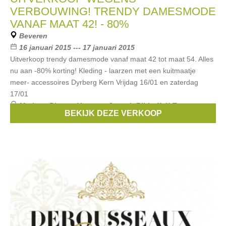
VERBOUWING! TRENDY DAMESMODE
VANAF MAAT 42! - 80%
Beveren
16 januari 2015 --- 17 januari 2015
Uitverkoop trendy damesmode vanaf maat 42 tot maat 54. Alles
nu aan -80% korting! Kleding - laarzen met een kuitmaatje
meer- accessoires Dyrberg Kern Vrijdag 16/01 en zaterdag
17/01
Merken:
Bianca
,
Verpass
,
Joseph Ribkoff
,
X-Two
,
BEKIJK DEZE VERKOOP
Giovane
, ...