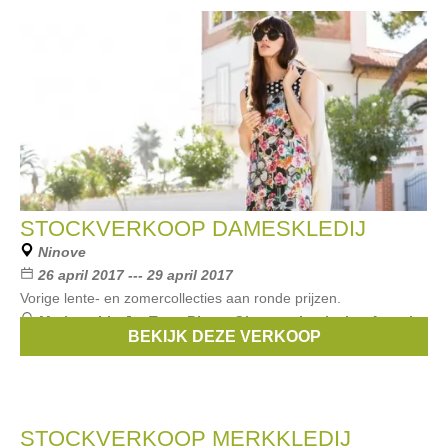
STOCKVERKOOP DAMESKLEDIJ
Ninove
26 april 2017 --- 29 april 2017
Vorige lente- en zomercollecties aan ronde prijzen.
Merken:
Liu Jo
,
Terre Bleue
,
Giovane
,
Lucky Lu
,
Amania
BEKIJK DEZE VERKOOP
Mo
, ...
STOCKVERKOOP MERKKLEDIJ