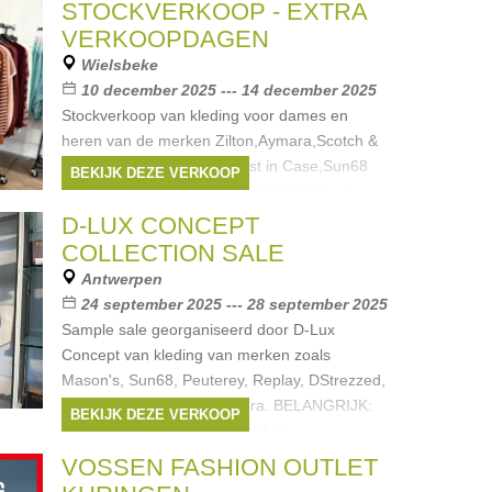
STOCKVERKOOP - EXTRA
VERKOOPDAGEN
Wielsbeke
10 december 2025 --- 14 december 2025
Stockverkoop van kleding voor dames en
heren van de merken Zilton,Aymara,Scotch &
Soda,Terre Bleue,Gigue,Just in Case,Sun68
BEKIJK DEZE VERKOOP
en MAYSON. Kortingen tot -90% Betalen kan
cash of met bancontact. Noot:
D-LUX CONCEPT
Merken:
Zilton
,
aymara
,
Scotch & Soda
,
COLLECTION SALE
Terre Bleue
,
Gigue
, ...
Antwerpen
24 september 2025 --- 28 september 2025
Sample sale georganiseerd door D-Lux
Concept van kleding van merken zoals
Mason's, Sun68, Peuterey, Replay, DStrezzed,
Mos Mosh Gallery en Kangra. BELANGRIJK:
BEKIJK DEZE VERKOOP
Registreren via de website. dlux-
samplesale.com
VOSSEN FASHION OUTLET
Merken:
Replay
,
Mason's
,
DSTREZZED
,