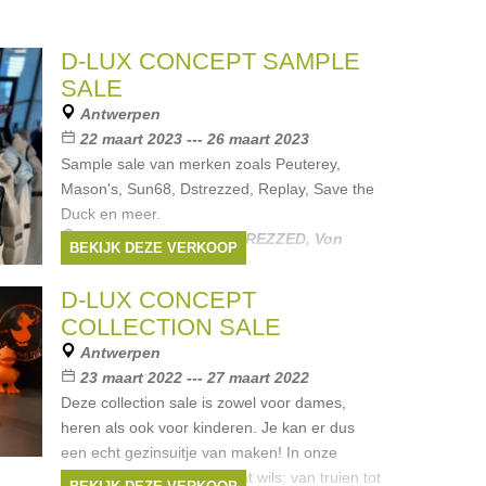
D-LUX CONCEPT SAMPLE
SALE
Antwerpen
22 maart 2023 --- 26 maart 2023
Sample sale van merken zoals Peuterey,
Mason's, Sun68, Dstrezzed, Replay, Save the
Duck en meer.
Merken:
Mason's
,
DSTREZZED
,
Von
BEKIJK DEZE VERKOOP
dutch
,
peuterey
,
Sun68
, ...
D-LUX CONCEPT
COLLECTION SALE
Antwerpen
23 maart 2022 --- 27 maart 2022
Deze collection sale is zowel voor dames,
heren als ook voor kinderen. Je kan er dus
een echt gezinsuitje van maken! In onze
showroom is er voor elk wat wils: van truien tot