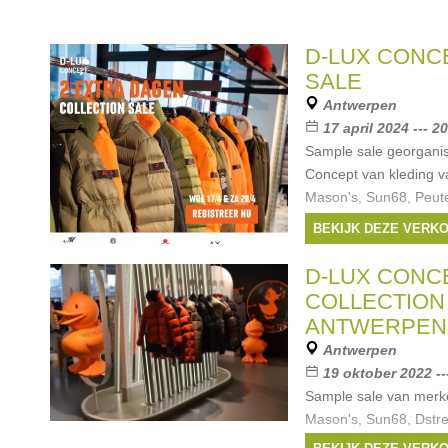
D-LUX CONC
SALE
Antwerpen
17 april 2024 --- 2
Sample sale georgani
Concept van kleding v
Mason's, Sun68, Peute
Mos Mosh Gallery, Kan
BEKIJK DEZE VERK
BELANGRIJK: Toegang 
Merken:
Replay
,
M
D-LUX CONC
peuterey
,
Sun68
, ...
COLLECTION 
ANTWERPEN
Antwerpen
19 oktober 2022 --
Sample sale van merke
Mason's, Sun68, Dstre
Duck en meer.