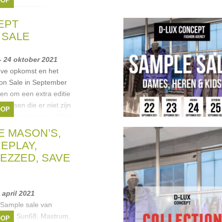
OOP
DSTREZZED
,
Von
68
, ...
EPT
 SALE
- 24 oktober 2021
eve opkomst en het
ion Sale in September
en om een extra editie
mensen die er niet zijn
OOP
et WK wielrennen. Maak
ason's
,
DSTREZZED
,
E MASON’S,
ey
, ...
EPLAY,
EZZED, SAVE
 april 2021
e Sample sale van
play, Sun68, Mastrum,
OOP