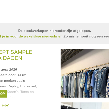
De stockverkopen hieronder zijn afgelopen.
jf je in voor de wekelijkse nieuwsbrief
. Zo mis je nooit nog een ve
EPT SAMPLE
A DAGEN
5 april 2026
seerd door D-Lux
an merken zoals
rey, Replay, DStrezzed,
ther Karen's, Tanta en
OOP
 Registreren
ason's
,
DSTREZZED
,
TER