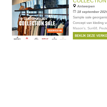
COLLECTION
peuterey
,
Sun68
, ...
Antwerpen
18 september 2024
Sample sale georgani
Concept van kleding v
Mason's, Sun68, Peute
Mos Mosh Gallery en
BEKIJK DEZE VERK
Toegang enkel met tick
Merken:
Replay
,
M
peuterey
,
Sun68
, ...