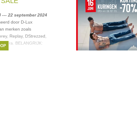
 SALE
 --- 22 september 2024
seerd door D-Lux
an merken zoals
rey, Replay, DStrezzed,
 Kangra. BELANGRIJK:
OOP
et.
ason's
,
DSTREZZED
,