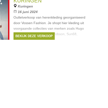
KURINGEN
peuterey
,
Sun68
, ...
Kuringen
16 juni 2024
Outletverkoop van herenkleding georganiseerd
door Vossen Fashion. Je shopt hier kleding uit
voorgaande collecties van merken zoals Hugo
Boss, Armani, Zilton, Roy Robson, Sun68,
BEKIJK DEZE VERKOOP
Stenströms, Mason’s,
Merken:
Armani
,
Hugo Boss
,
Mason's
,
Paul & Shark
,
Paul Smith
, ...