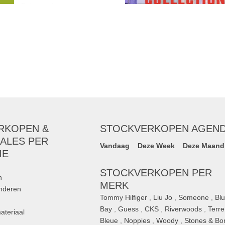
stries, Dstrezzed,
e Duck in de showroom
 31 maart
ason's
,
La Martina
,
ey
, ...
RKOPEN &
STOCKVERKOPEN AGEN
ALES PER
Vandaag
Deze Week
Deze Maand
IE
STOCKVERKOPEN PER
n
MERK
inderen
Tommy Hilfiger
,
Liu Jo
,
Someone
,
Bl
Bay
,
Guess
,
CKS
,
Riverwoods
,
Terre
ateriaal
Bleue
,
Noppies
,
Woody
,
Stones & Bo