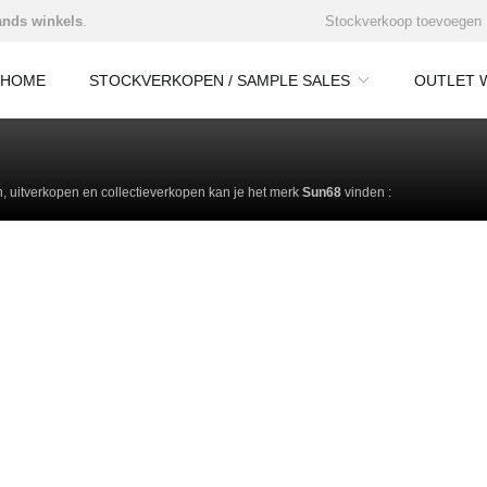
nds winkels
.
Stockverkoop toevoegen
HOME
STOCKVERKOPEN / SAMPLE SALES
OUTLET 
 uitverkopen en collectieverkopen kan je het merk
Sun68
vinden :