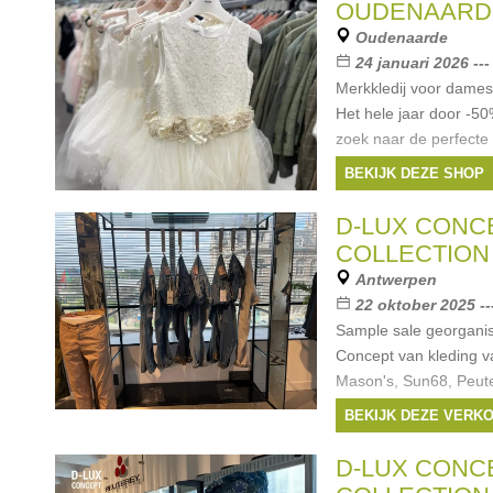
OUDENAARD
Oudenaarde
24 januari 2026 ---
Merkkledij voor dames
Het hele jaar door -5
zoek naar de perfecte
lentefeest, groeifeest
BEKIJK DEZE SHOP
je bij Stockstunter
Merken:
Guess
,
B
D-LUX CONC
Riverwoods
,
Gymp
, .
COLLECTION
Antwerpen
22 oktober 2025 --
Sample sale georgani
Concept van kleding v
Mason's, Sun68, Peute
Mos Mosh Gallery en
BEKIJK DEZE VERK
Registreren via de web
samplesale.com
D-LUX CONC
Merken:
Replay
,
M