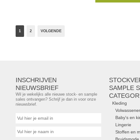
La Martina, Alpha Indu
Montecore en Save th
van D-Lux Concept op
Merken:
Replay
,
M
1
2
VOLGENDE
DSTREZZED
,
peuter
INSCHRIJVEN
STOCKVE
NIEUWSBRIEF
SAMPLE S
Wil je wekelijks alle nieuwe stock- en sample
CATEGOR
sales ontvangen? Schrijf je dan in voor onze
Kleding
nieuwsbrief.
Volwassene
Baby's en k
Lingerie
Stoffen en m
Bruidsmode