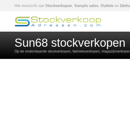
Het overzicht van
Stockverkopen
,
Sample sales
,
Outlets
en
2deha
Sun68 stockverkopen
Op de onderstaande stockverkopen, fabrieksverkopen, magazijnverkopen,