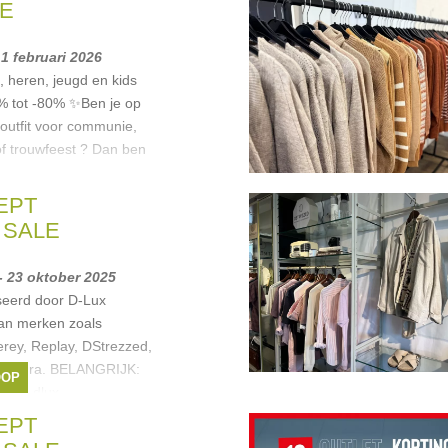
E
 1 februari 2026
, heren, jeugd en kids
0% tot -80% ✨Ben je op
 outfit voor communie,
 of trouwfeest ? Dan ben
lue Bay
,
Mason's
,
EPT
..
 SALE
- 23 oktober 2025
seerd door D-Lux
an merken zoals
rey, Replay, DStrezzed,
 Kangra. BELANGRIJK:
OOP
site. dlux-
EPT
ason's
,
DSTREZZED
,