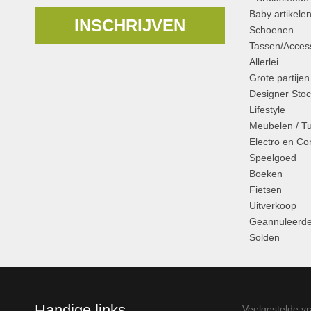
Baby artikele
INSCHRIJVEN
Schoenen
Tassen/Access
Allerlei
Grote partijen
Designer Stoc
Lifestyle
Meubelen / T
Electro en C
Speelgoed
Boeken
Fietsen
Uitverkoop
Geannuleerde
Solden
Handige links
Veelgestelde v