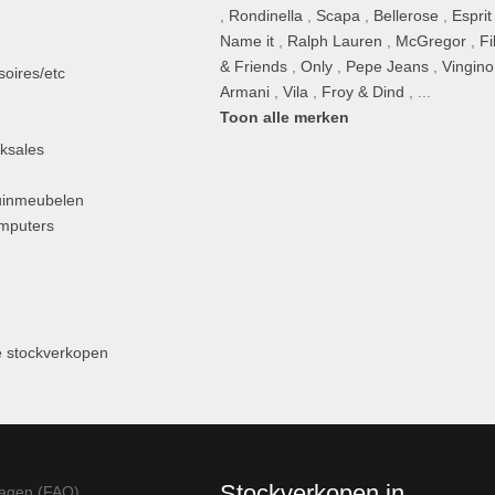
,
Rondinella
,
Scapa
,
Bellerose
,
Esprit
n
Name it
,
Ralph Lauren
,
McGregor
,
Fi
& Friends
,
Only
,
Pepe Jeans
,
Vingino
oires/etc
Armani
,
Vila
,
Froy & Dind
, ...
Toon alle merken
ksales
uinmeubelen
omputers
 stockverkopen
Stockverkopen in
ragen (FAQ)