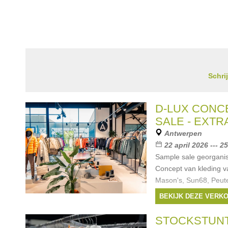
Schri
D-LUX CONC
SALE - EXTR
Antwerpen
22 april 2026 --- 2
Sample sale georgani
Concept van kleding v
Mason's, Sun68, Peute
Isaora, Alpenhaus, Mo
BEKIJK DEZE VERK
Kangra. BELANGRIJK:
Merken:
Replay
,
M
STOCKSTUN
peuterey
,
Sun68
, ...