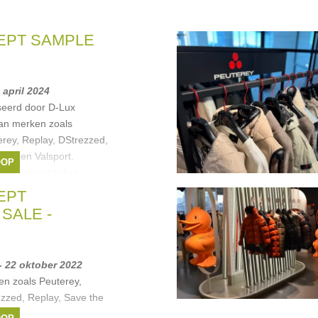
EPT SAMPLE
0 april 2024
seerd door D-Lux
an merken zoals
rey, Replay, DStrezzed,
gra en Valsport.
OOP
enkel met ticket.
ason's
,
DSTREZZED
,
EPT
SALE -
- 22 oktober 2022
n zoals Peuterey,
zzed, Replay, Save the