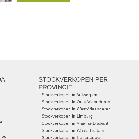
samplesale.com/ Nodig
Merken:
Replay
,
Mason's
,
La Martina
,
DSTREZZED
,
Serge blanco
, ...
DA
STOCKVERKOPEN
PER
PROVINCIE
Stockverkopen in Antwerpen
Stockverkopen in Oost-Vlaanderen
Stockverkopen in West-Vlaanderen
Stockverkopen in Limburg
ue
Stockverkopen in Vlaams-Brabant
Stockverkopen in Waals-Brabant
nes
Stockverkopen in Henegouwen