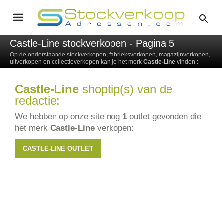
Castle-Line stockverkopen - Pagina 5
Op de onderstaande stockverkopen, fabrieksverkopen, magazijnverkopen,
uitverkopen en collectieverkopen kan je het merk
Castle-Line
vinden :
Castle-Line
shoptip(s) van de
redactie:
We hebben op onze site nog
1
outlet gevonden die
het merk
Castle-Line
verkopen:
CASTLE-LINE OUTLET