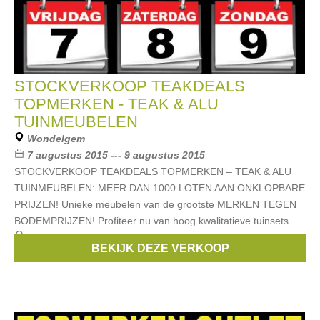
STOCKVERKOOP TEAKDEALS
TOPMERKEN - TEAK & ALU
TUINMEUBELEN
Wondelgem
7 augustus 2015 --- 9 augustus 2015
STOCKVERKOOP TEAKDEALS TOPMERKEN – TEAK & ALU
TUINMEUBELEN: MEER DAN 1000 LOTEN AAN ONKLOPBARE
PRIJZEN! Unieke meubelen van de grootste MERKEN TEGEN
BODEMPRIJZEN! Profiteer nu van hoog kwalitatieve tuinsets
Merken:
Mamagreen
,
Cote d'Azur
,
Castle-Line
,
Xcluziv
,
BEKIJK DEZE VERKOOP
Life
, ...