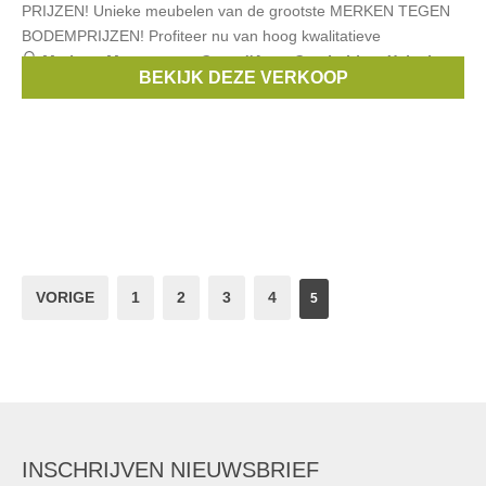
PRIJZEN! Unieke meubelen van de grootste MERKEN TEGEN
BODEMPRIJZEN! Profiteer nu van hoog kwalitatieve
Merken:
Mamagreen
,
Cote d'Azur
,
Castle-Line
,
Xcluziv
,
BEKIJK DEZE VERKOOP
Life
, ...
VORIGE
1
2
3
4
5
INSCHRIJVEN NIEUWSBRIEF