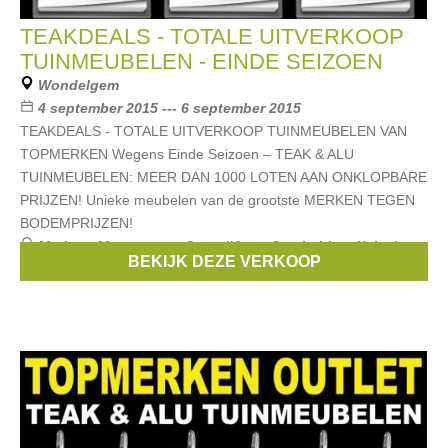
TEAKDEALS - TOTALE UITVERKOOP
TUINMEUBELEN - EINDE SEIZOEN
Wondelgem
4 september 2015 --- 6 september 2015
TEAKDEALS - TOTALE UITVERKOOP TUINMEUBELEN VAN
TOPMERKEN Wegens Einde Seizoen – TEAK & ALU
TUINMEUBELEN: MEER DAN 1000 LOTEN AAN ONKLOPBARE
PRIJZEN! Unieke meubelen van de grootste MERKEN TEGEN
BODEMPRIJZEN!
Merken:
Mamagreen
,
Cote d'Azur
,
Castle-Line
,
Xcluziv
,
BEKIJK DEZE VERKOOP
Life
, ...