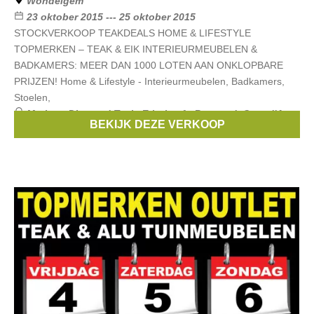
Wondelgem
23 oktober 2015 --- 25 oktober 2015
STOCKVERKOOP TEAKDEALS HOME & LIFESTYLE
TOPMERKEN – TEAK & EIK INTERIEURMEUBELEN &
BADKAMERS: MEER DAN 1000 LOTEN AAN ONKLOPBARE
PRIJZEN! Home & Lifestyle - Interieurmeubelen, Badkamers,
Stoelen,
Merken:
Diamond Teak
,
Ethnicraft
,
B-seated
,
Cote d'Azur
,
BEKIJK DEZE VERKOOP
Extravaganza
, ...