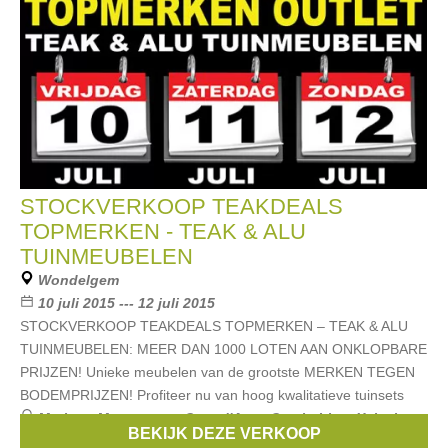
STOCKVERKOOP TEAKDEALS
TOPMERKEN - TEAK & ALU
TUINMEUBELEN
Wondelgem
10 juli 2015 --- 12 juli 2015
STOCKVERKOOP TEAKDEALS TOPMERKEN – TEAK & ALU
TUINMEUBELEN: MEER DAN 1000 LOTEN AAN ONKLOPBARE
PRIJZEN! Unieke meubelen van de grootste MERKEN TEGEN
BODEMPRIJZEN! Profiteer nu van hoog kwalitatieve tuinsets
Merken:
Mamagreen
,
Cote d'Azur
,
Castle-Line
,
Xcluziv
,
BEKIJK DEZE VERKOOP
Life
, ...