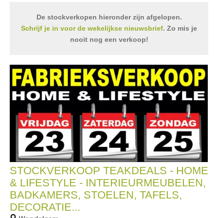
De stockverkopen hieronder zijn afgelopen.
Schrijf je in voor de wekelijkse nieuwsbrief
. Zo mis je
nooit nog een verkoop!
STOCKVERKOOP TEAKDEALS - HOME
& LIFESTYLE - INTERIEURMEUBELEN,
BADKAMERS, STOELEN, TAFELS,
DECORATIE...