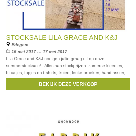
STOCKSALE LILA GRACE AND K&J
Edegem
15 mei 2017 --- 17 mei 2017
Lila Grace and K&J nodigen jullie graag uit op onze
summerstocksale! Alles aan stockprijzen: zomerse kleedjes,
blousjes, topjes en t-shirts, truien, leuke broeken, handtassen,
riemen, schoenen,
BEKIJK DEZE VERKOOP
Merken:
Exit
,
Ichi
,
INWEAR
,
Saint Tropez
,
See u soon
, ...