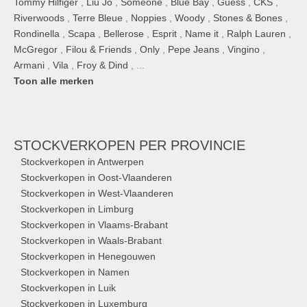
Tommy Hilfiger
,
Liu Jo
,
Someone
,
Blue Bay
,
Guess
,
CKS
,
Riverwoods
,
Terre Bleue
,
Noppies
,
Woody
,
Stones & Bones
,
Rondinella
,
Scapa
,
Bellerose
,
Esprit
,
Name it
,
Ralph Lauren
,
McGregor
,
Filou & Friends
,
Only
,
Pepe Jeans
,
Vingino
,
Armani
,
Vila
,
Froy & Dind
, ...
Toon alle merken
STOCKVERKOPEN
PER PROVINCIE
Stockverkopen in Antwerpen
Stockverkopen in Oost-Vlaanderen
Stockverkopen in West-Vlaanderen
Stockverkopen in Limburg
Stockverkopen in Vlaams-Brabant
Stockverkopen in Waals-Brabant
Stockverkopen in Henegouwen
Stockverkopen in Namen
Stockverkopen in Luik
Stockverkopen in Luxemburg