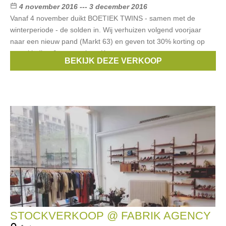
4 november 2016 --- 3 december 2016
Vanaf 4 november duikt BOETIEK TWINS - samen met de
winterperiode - de solden in. Wij verhuizen volgend voorjaar
naar een nieuw pand (Markt 63) en geven tot 30% korting op
onze kleding & accessoires. Kom
BEKIJK DEZE VERKOOP
Merken:
Essentiel
,
CKS
,
Riverwoods
,
MAC
,
Yumi
, ...
STOCKVERKOOP @ FABRIK AGENCY