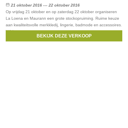
21 oktober 2016 --- 22 oktober 2016
Op vrijdag 21 oktober en op zaterdag 22 oktober organiseren
La Loena en Maurann een grote stockopruiming. Ruime keuze
aan kwaliteitsvolle merkkledij, lingerie, badmode en accessoires.
Vrijdag open
BEKIJK DEZE VERKOOP
Merken:
Noppies
,
Vingino
,
Dept
,
Moodstreet
,
Woody
, ...