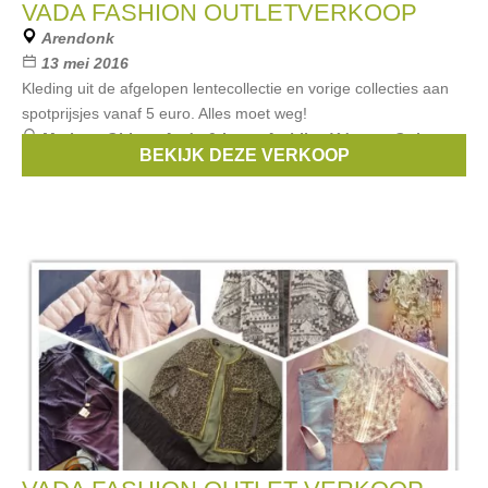
VADA FASHION OUTLETVERKOOP
Arendonk
13 mei 2016
Kleding uit de afgelopen lentecollectie en vorige collecties aan
spotprijsjes vanaf 5 euro. Alles moet weg!
Merken:
Object
,
Andy & Lucy
,
Ambika
,
Ydence
,
Quinze
BEKIJK DEZE VERKOOP
Heures Trente