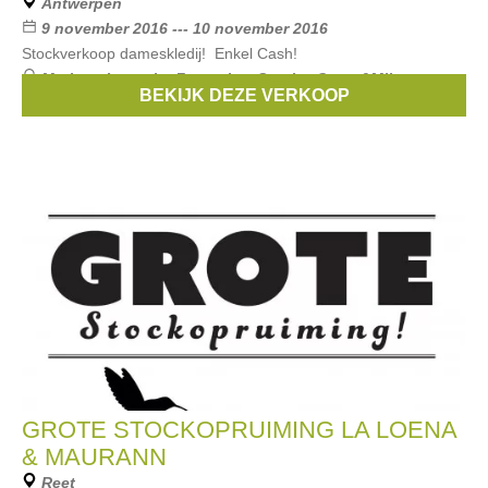
Antwerpen
9 november 2016 --- 10 november 2016
Stockverkoop dameskledij! Enkel Cash!
Merken:
La petite Française
,
Sparkz
,
Grace&Mila
,
BEKIJK DEZE VERKOOP
colorblock
,
Andy & Lucy
, ...
GROTE STOCKOPRUIMING LA LOENA
& MAURANN
Reet