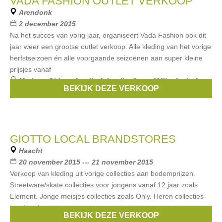
VADA FASHION OUTLET VERKOOP
Arendonk
2 december 2015
Na het succes van vorig jaar, organiseert Vada Fashion ook dit
jaar weer een grootse outlet verkoop. Alle kleding van het vorige
herfstseizoen én alle voorgaande seizoenen aan super kleine
prijsjes vanaf
Merken:
Object
,
Amelie & Amelie
,
Grace&Mila
,
Andy &
BEKIJK DEZE VERKOOP
Lucy
,
Ydence
, ...
GIOTTO LOCAL BRANDSTORES
Haacht
20 november 2015 --- 21 november 2015
Verkoop van kleding uit vorige collecties aan bodemprijzen.
Streetware/skate collecties voor jongens vanaf 12 jaar zoals
Element. Jonge meisjes collecties zoals Only. Heren collecties
van broeken tot
BEKIJK DEZE VERKOOP
Merken:
Replay
,
Only
,
Levi's
,
Object
,
Selected
, ...