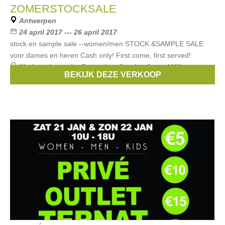
ZOMERSTOCKSALE
Antwerpen
24 april 2017 --- 26 april 2017
stock en sample sale --women/men STOCK &SAMPLE SALE
voor dames en heren Cash only! First come, first served!
Merken:
La petite Française
,
Sparkz
,
Grace&Mila
,
BEKIJK DEZE VERKOOP
colorblock
,
Ontour
, ...