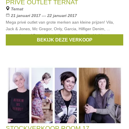
PRIVÉ OUTLET TERNAT
Ternat
21 januari 2017 --- 22 januari 2017
Mega privé outlet van grote merken aan kleine prijzen! Vila,
Jack & Jones, Mc Gregor, Only, Garcia, Hilfiger Denim, ...
startend vanaf 5 euro! Inschrijven noodzakelijk: Mail je naam en
BEKIJK DEZE VERKOOP
Merken:
McGregor
,
Only
,
Garcia
,
Vila
,
Amelie & Amelie
, ...
STOCKVERKOOP ROOM 17