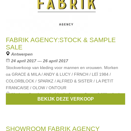
FABRIK AGENCY:STOCK & SAMPLE
SALE
Antwerpen
24 april 2017 --- 26 april 2017
Stockverkoop van kleding voor mannen en vrouwen. Morken
oa GRACE & MILA / ANDY & LUCY / FRNCH / LEÏ 1984 /
COLORBLOCK / SPARKZ / ALFRED & SISTER / LA PETIT
FRANCAISE / OLOW / ONTOUR
Merken:
Sparkz
,
colorblock
,
Ontour
,
Grace & Mila
,
Andy
BEKIJK DEZE VERKOOP
& Lucy
, ...
SHOWROOM FABRIK AGENCY