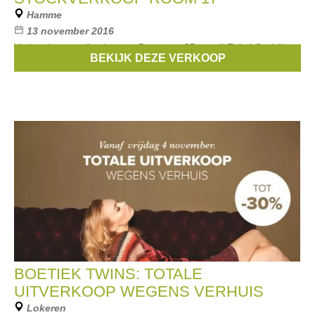
Hamme
13 november 2016
Vorige damescollecties aan 5 euro tot 35 euro!! Enkel Cash!!
BEKIJK DEZE VERKOOP
Merken:
Lee
,
Ichi
,
Nümph
,
Grace&Mila
,
2ndone
, ...
BOETIEK TWINS: TOTALE
UITVERKOOP WEGENS VERHUIS
Lokeren