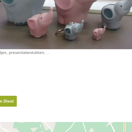
es, presentatiestukken, ...
n Diest