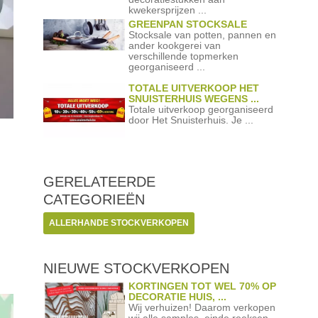
kwekersprijzen ...
GREENPAN STOCKSALE
Stocksale van potten, pannen en
ander kookgerei van
verschillende topmerken
georganiseerd ...
TOTALE UITVERKOOP HET
SNUISTERHUIS WEGENS ...
Totale uitverkoop georganiseerd
door Het Snuisterhuis. Je ...
GERELATEERDE
CATEGORIEËN
ALLERHANDE STOCKVERKOPEN
NIEUWE STOCKVERKOPEN
KORTINGEN TOT WEL 70% OP
DECORATIE HUIS, ...
Wij verhuizen! Daarom verkopen
wij alle samples, einde reeksen ...