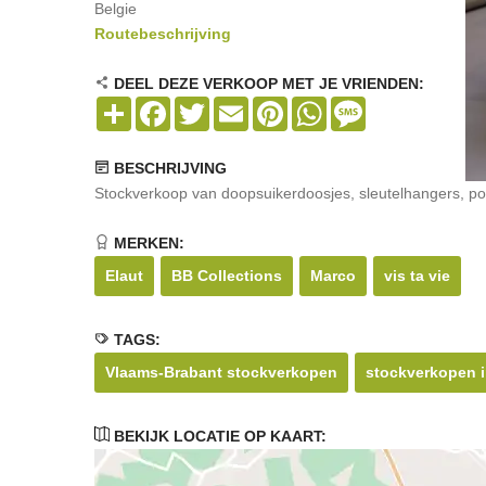
Belgie
Routebeschrijving
DEEL DEZE VERKOOP MET JE VRIENDEN:
Share
Facebook
Twitter
Email
Pinterest
WhatsApp
Message
BESCHRIJVING
Stockverkoop van doopsuikerdoosjes, sleutelhangers, potj
MERKEN:
Elaut
BB Collections
Marco
vis ta vie
TAGS:
Vlaams-Brabant stockverkopen
stockverkopen i
BEKIJK LOCATIE OP KAART: