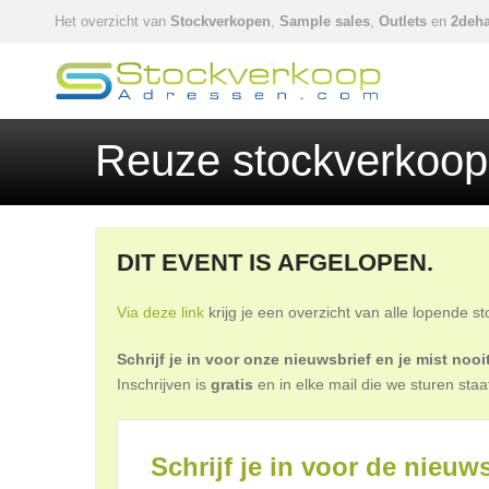
Het overzicht van
Stockverkopen
,
Sample sales
,
Outlets
en
2deha
Reuze stockverkoop '
DIT EVENT IS AFGELOPEN.
Via deze link
krijg je een overzicht van alle lopende s
Schrijf je in voor onze nieuwsbrief en je mist no
Inschrijven is
gratis
en in elke mail die we sturen staa
Schrijf je in voor de nieuws