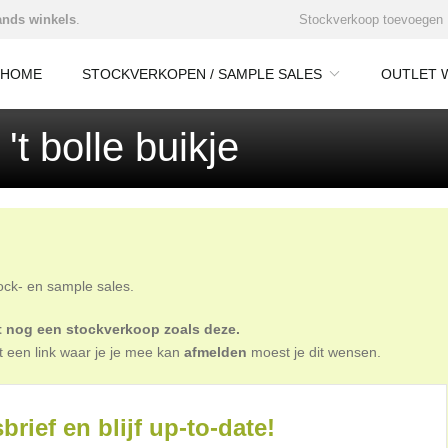
nds winkels
.
Stockverkoop toevoegen
HOME
STOCKVERKOPEN / SAMPLE SALES
OUTLET 
t bolle buikje
tock- en sample sales.
oit nog een stockverkoop zoals deze.
t een link waar je je mee kan
afmelden
moest je dit wensen.
brief en blijf up-to-date!