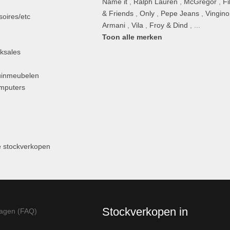
Name it
,
Ralph Lauren
,
McGregor
,
Fi
& Friends
,
Only
,
Pepe Jeans
,
Vingino
oires/etc
Armani
,
Vila
,
Froy & Dind
, ...
Toon alle merken
ksales
uinmeubelen
omputers
 stockverkopen
Stockverkopen in
ragen (FAQ)