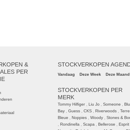
RKOPEN &
STOCKVERKOPEN AGEN
ALES PER
Vandaag
Deze Week
Deze Maand
IE
STOCKVERKOPEN PER
n
MERK
inderen
Tommy Hilfiger
,
Liu Jo
,
Someone
,
Bl
Bay
,
Guess
,
CKS
,
Riverwoods
,
Terre
ateriaal
Bleue
,
Noppies
,
Woody
,
Stones & Bo
,
Rondinella
,
Scapa
,
Bellerose
,
Esprit
n