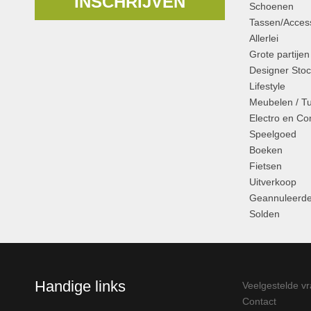
INSCHRIJVEN
Schoenen
Tassen/Access
Allerlei
Grote partijen
Designer Stoc
Lifestyle
Meubelen / T
Electro en C
Speelgoed
Boeken
Fietsen
Uitverkoop
Geannuleerde
Solden
Handige links
Veelgestelde v
Contact