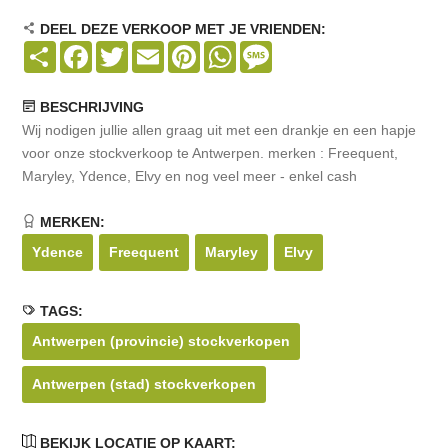
DEEL DEZE VERKOOP MET JE VRIENDEN:
Share
Facebook
Twitter
Email
Pinterest
WhatsApp
Message
BESCHRIJVING
Wij nodigen jullie allen graag uit met een drankje en een hapje
voor onze stockverkoop te Antwerpen. merken : Freequent,
Maryley, Ydence, Elvy en nog veel meer - enkel cash
MERKEN:
Ydence
Freequent
Maryley
Elvy
TAGS:
Antwerpen (provincie) stockverkopen
Antwerpen (stad) stockverkopen
BEKIJK LOCATIE OP KAART: