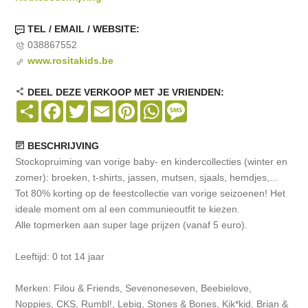
TEL / EMAIL / WEBSITE:
038867552
www.rositakids.be
DEEL DEZE VERKOOP MET JE VRIENDEN:
Share
Facebook
Twitter
Email
Pinterest
WhatsApp
Message
BESCHRIJVING
Stockopruiming van vorige baby- en kindercollecties (winter en
zomer): broeken, t-shirts, jassen, mutsen, sjaals, hemdjes,...
Tot 80% korting op de feestcollectie van vorige seizoenen! Het
ideale moment om al een communieoutfit te kiezen.
Alle topmerken aan super lage prijzen (vanaf 5 euro).
Leeftijd: 0 tot 14 jaar
Merken: Filou & Friends, Sevenoneseven, Beebielove,
Noppies, CKS, Rumbl!, Lebig, Stones & Bones, Kik*kid, Brian &