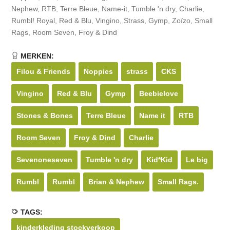
Nephew, RTB, Terre Bleue, Name-it, Tumble 'n dry, Charlie,
Rumbl! Royal, Red & Blu, Vingino, Strass, Gymp, Zoïzo, Small
Rags, Room Seven, Froy & Dind
MERKEN:
Filou & Friends
Noppies
strass
CKS
Vingino
Red & Blu
Gymp
Beebielove
Stones & Bones
Terre Bleue
Name it
RTB
Room Seven
Froy & Dind
Charlie
Sevenoneseven
Tumble 'n dry
Kid*Kid
Le big
Rumbl
Rumbl
Brian & Nephew
Small Rags.
TAGS:
kinderkleding stockverkoop