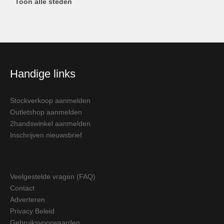
Toon alle steden
Handige links
Stockverkoop aanmelden
Outletshop aanmelden
2handswinkel aanmelden
Inschrijven nieuwsbrief
Veelgestelde vragen (FAQ)
Contact
Adverteren
Privacy Beleid
Gebruiksvoorwaarden