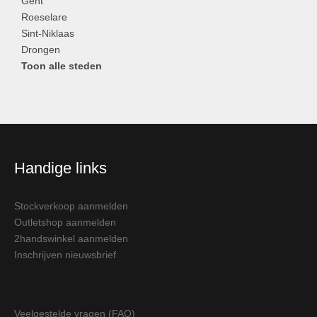
Gent
Roeselare
Sint-Niklaas
Drongen
Toon alle steden
Handige links
Stockverkoop aanmelden
Outletshop aanmelden
2handswinkel aanmelden
Inschrijven nieuwsbrief
Veelgestelde vragen (FAQ)