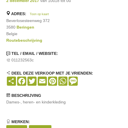
2 december 2017
van 10u18 tot 0u
ADRES:
Toon op kaart
Beverlosesteenweg 372
3580
Beringen
Belgie
Routebeschrijving
TEL / EMAIL / WEBSITE:
011232563c
DEEL DEZE VERKOOP MET JE VRIENDEN:
Share
Facebook
Twitter
Email
Pinterest
WhatsApp
Message
BESCHRIJVING
Dames-, heren- en kinderkleding
MERKEN: