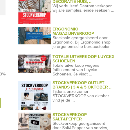
DECORATIE HUIS, ...
Wij verhuizen! Daarom verkopen
wij alle samples, einde reeksen ...
ERGONOMIO
MAGAZIJNVERKOOP
Stocksale georganiseerd door
Ergonomio. Bij Ergonomio shop
je ergonomische bureaustoelen
...
TOTALE UITVERKOOP LUYCKX
SCHOENEN
Totale uitverkoop wegens
faillissement van Luyckx
Schoenen. Je vindt ...
-60%
STOCKVERKOOP OUTLET
BRANDS | 3,4 & 5 OKTOBER ...
Tijdens onze zomer
STOCKVERKOOP van oktober
vind je de ...
STOCKVERKOOP
SALT&PEPPER
Stockverkoop georganiseerd
door Salt&Pepper van servies,