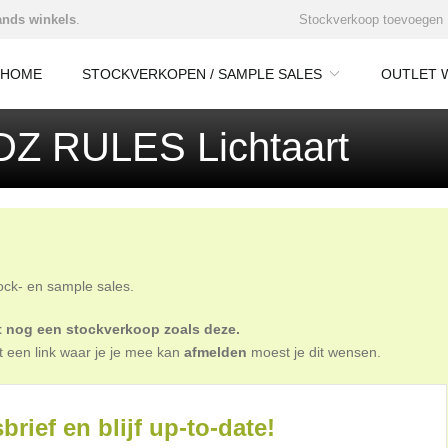
nds winkels
.
Stockverkoop toevoegen
HOME
STOCKVERKOPEN / SAMPLE SALES
OUTLET 
IDZ RULES Lichtaart
tock- en sample sales.
oit nog een stockverkoop zoals deze.
t een link waar je je mee kan
afmelden
moest je dit wensen.
brief en blijf up-to-date!