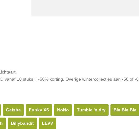
ichtaart.
%, vanaf 10 stuks = -50% korting. Overige wintercollecties aan -50 of 
Geisha
Funky XS
NoNo
Tumble 'n dry
Bla Bla Bla
sh
Billybandit
LEVV