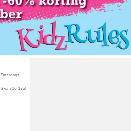
 Zaterdags
S van 10-17u!