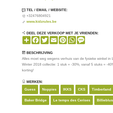
TEL / EMAIL / WEBSITE:
+32476804921
www.kidzrules.be
DEEL DEZE VERKOOP MET JE VRIENDEN:
Share
Facebook
Twitter
Email
Pinterest
WhatsApp
Message
BESCHRIJVING
Alles moet weg wegens verhuis van de fysieke winkel in L
Winter 2018 collectie: 1 stuk = -30%, vanaf 5 stuks = -40
korting!
MERKEN:
Guess
Noppies
IKKS
CKS
Timberland
Baker Bridge
Le temps des Cerises
Billieblu