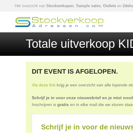
Het overzicht van
Stockverkopen
,
Sample sales
,
Outlets
en
2deha
Totale uitverkoop K
DIT EVENT IS AFGELOPEN.
Via deze link
krijg je een overzicht van alle lopende s
Schrijf je in voor onze nieuwsbrief en je mist no
Inschrijven is
gratis
en in elke mail die we sturen staa
Schrijf je in voor de nieuws