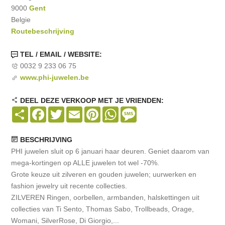
9000
Gent
Belgie
Routebeschrijving
TEL / EMAIL / WEBSITE:
0032 9 233 06 75
www.phi-juwelen.be
DEEL DEZE VERKOOP MET JE VRIENDEN:
Share
Facebook
Twitter
Email
Pinterest
WhatsApp
Message
BESCHRIJVING
PHI juwelen sluit op 6 januari haar deuren. Geniet daarom van
mega-kortingen op ALLE juwelen tot wel -70%.
Grote keuze uit zilveren en gouden juwelen; uurwerken en
fashion jewelry uit recente collecties.
ZILVEREN Ringen, oorbellen, armbanden, halskettingen uit
collecties van Ti Sento, Thomas Sabo, Trollbeads, Orage,
Womani, SilverRose, Di Giorgio,...