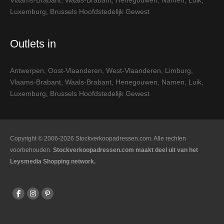
Vlaams-Brabant
,
Waals-Brabant
,
Henegouwen
,
Namen
,
Luik
,
Luxemburg
,
Brussels Hoofdstedelijk Gewest
Outlets in
Antwerpen
,
Oost-Vlaanderen
,
West-Vlaanderen
,
Limburg
,
Vlaams-Brabant
,
Waals-Brabant
,
Henegouwen
,
Namen
,
Luik
,
Luxemburg
,
Brussels Hoofdstedelijk Gewest
Copyright © 2006-2026 Stockverkoopadressen.com. Alle rechten
voorbehouden.
Stockverkoopadressen.com maakt deel uit van het
Leysmedia Shopping network.