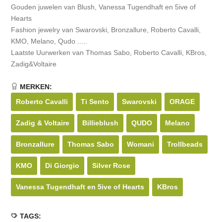
Gouden juwelen van Blush, Vanessa Tugendhaft en 5ive of
Hearts
Fashion jewelry van Swarovski, Bronzallure, Roberto Cavalli,
KMO, Melano, Qudo .....
Laatste Uurwerken van Thomas Sabo, Roberto Cavalli, KBros,
Zadig&Voltaire
MERKEN:
Roberto Cavalli
Ti Sento
Swarovski
ORAGE
Zadig & Voltaire
Billieblush
QUDO
Melano
Bronzallure
Thomas Sabo
Womani
Trollbeads
KMO
Di Giorgio
Silver Rose
Vanessa Tugendhaft en 5ive of Hearts
KBros
TAGS: