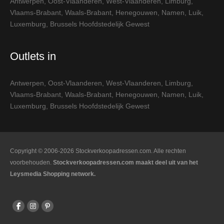
Antwerpen
,
Oost-Vlaanderen
,
West-Vlaanderen
,
Limburg
,
Vlaams-Brabant
,
Waals-Brabant
,
Henegouwen
,
Namen
,
Luik
,
Luxemburg
,
Brussels Hoofdstedelijk Gewest
Outlets in
Antwerpen
,
Oost-Vlaanderen
,
West-Vlaanderen
,
Limburg
,
Vlaams-Brabant
,
Waals-Brabant
,
Henegouwen
,
Namen
,
Luik
,
Luxemburg
,
Brussels Hoofdstedelijk Gewest
Copyright © 2006-2026 Stockverkoopadressen.com. Alle rechten
voorbehouden.
Stockverkoopadressen.com maakt deel uit van het
Leysmedia Shopping network.