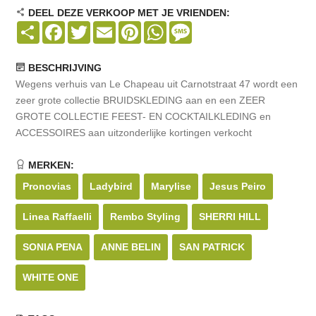
DEEL DEZE VERKOOP MET JE VRIENDEN:
Share
Facebook
Twitter
Email
Pinterest
WhatsApp
Message
BESCHRIJVING
Wegens verhuis van Le Chapeau uit Carnotstraat 47 wordt een
zeer grote collectie BRUIDSKLEDING aan en een ZEER
GROTE COLLECTIE FEEST- EN COCKTAILKLEDING en
ACCESSOIRES aan uitzonderlijke kortingen verkocht
MERKEN:
Pronovias
Ladybird
Marylise
Jesus Peiro
Linea Raffaelli
Rembo Styling
SHERRI HILL
SONIA PENA
ANNE BELIN
SAN PATRICK
WHITE ONE