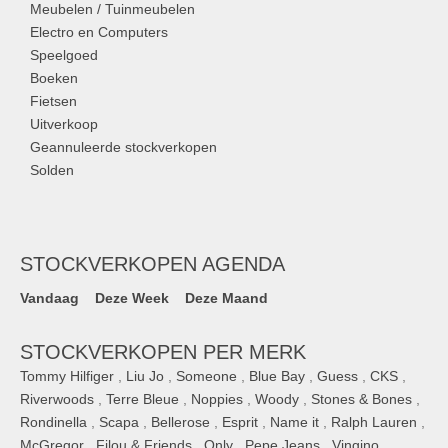
Meubelen / Tuinmeubelen
Electro en Computers
Speelgoed
Boeken
Fietsen
Uitverkoop
Geannuleerde stockverkopen
Solden
STOCKVERKOPEN AGENDA
Vandaag
Deze Week
Deze Maand
STOCKVERKOPEN PER MERK
Tommy Hilfiger
,
Liu Jo
,
Someone
,
Blue Bay
,
Guess
,
CKS
,
Riverwoods
,
Terre Bleue
,
Noppies
,
Woody
,
Stones & Bones
,
Rondinella
,
Scapa
,
Bellerose
,
Esprit
,
Name it
,
Ralph Lauren
,
McGregor
,
Filou & Friends
,
Only
,
Pepe Jeans
,
Vingino
,