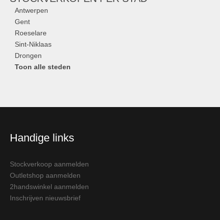
Antwerpen
Gent
Roeselare
Sint-Niklaas
Drongen
Toon alle steden
Handige links
Stockverkoop aanmelden
Outletshop aanmelden
2handswinkel aanmelden
Inschrijven nieuwsbrief