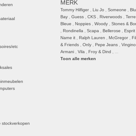
MERK
inderen
Tommy Hilfiger
,
Liu Jo
,
Someone
,
Bl
Bay
,
Guess
,
CKS
,
Riverwoods
,
Terre
ateriaal
Bleue
,
Noppies
,
Woody
,
Stones & Bo
,
Rondinella
,
Scapa
,
Bellerose
,
Esprit
n
Name it
,
Ralph Lauren
,
McGregor
,
Fi
& Friends
,
Only
,
Pepe Jeans
,
Vingino
oires/etc
Armani
,
Vila
,
Froy & Dind
, ...
Toon alle merken
ksales
uinmeubelen
omputers
 stockverkopen