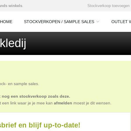
nds winkels
.
Stockverkoop toevoegen
HOME
STOCKVERKOPEN / SAMPLE SALES
OUTLET 
ledij
tock- en sample sales.
oit nog een stockverkoop zoals deze.
t een link waar je je mee kan
afmelden
moest je dit wensen.
brief en blijf up-to-date!