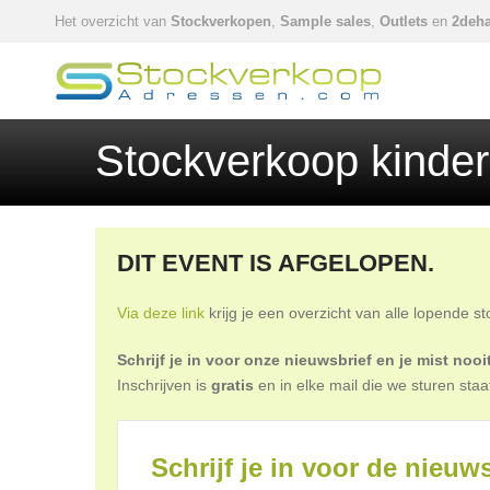
Het overzicht van
Stockverkopen
,
Sample sales
,
Outlets
en
2deha
Stockverkoop kinderk
DIT EVENT IS AFGELOPEN.
Via deze link
krijg je een overzicht van alle lopende s
Schrijf je in voor onze nieuwsbrief en je mist no
Inschrijven is
gratis
en in elke mail die we sturen staa
Schrijf je in voor de nieuws