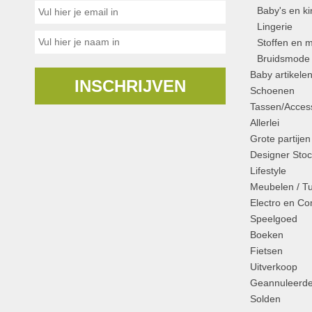
Baby's en k
Lingerie
Stoffen en m
Bruidsmode
Baby artikele
INSCHRIJVEN
Schoenen
Tassen/Access
Allerlei
Grote partijen
Designer Stoc
Lifestyle
Meubelen / T
Electro en C
Speelgoed
Boeken
Fietsen
Uitverkoop
Geannuleerde
Solden