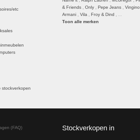
Name it
,
Ralph Lauren
,
McGregor
,
Fi
& Friends
,
Only
,
Pepe Jeans
,
Vingino
oires/etc
Armani
,
Vila
,
Froy & Dind
, ...
Toon alle merken
ksales
uinmeubelen
omputers
 stockverkopen
Stockverkopen in
ragen (FAQ)