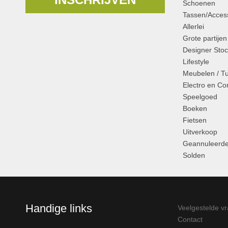
Schoenen
Tassen/Access
Allerlei
Grote partijen
Designer Stoc
Lifestyle
Meubelen / T
Electro en C
Speelgoed
Boeken
Fietsen
Uitverkoop
Geannuleerde
Solden
Handige links
Veelgestelde v
Contact