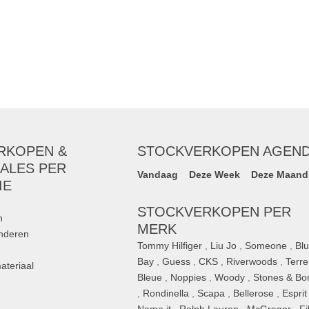
RKOPEN &
STOCKVERKOPEN AGEN
ALES PER
Vandaag
Deze Week
Deze Maand
IE
STOCKVERKOPEN PER
n
MERK
inderen
Tommy Hilfiger
,
Liu Jo
,
Someone
,
Bl
Bay
,
Guess
,
CKS
,
Riverwoods
,
Terre
ateriaal
Bleue
,
Noppies
,
Woody
,
Stones & Bo
,
Rondinella
,
Scapa
,
Bellerose
,
Esprit
n