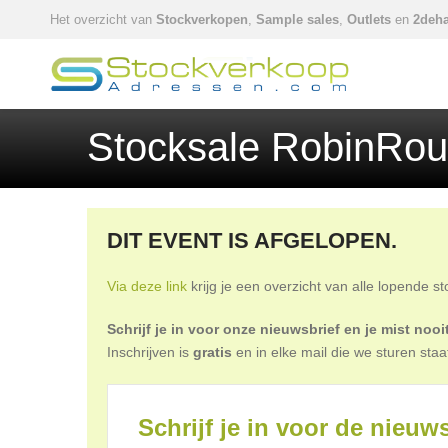
Het overzicht van
Stockverkopen
,
Sample sales
,
Outlets
en
2deha
Stocksale RobinRou
DIT EVENT IS AFGELOPEN.
Via deze link
krijg je een overzicht van alle lopende s
Schrijf je in voor onze nieuwsbrief en je mist no
Inschrijven is
gratis
en in elke mail die we sturen staa
Schrijf je in voor de nieuws