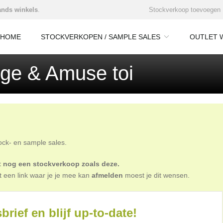
nds winkels
.
Stockverkoop toevoegen
HOME
STOCKVERKOPEN / SAMPLE SALES
OUTLET 
ge & Amuse toi
tock- en sample sales.
oit nog een stockverkoop zoals deze.
t een link waar je je mee kan
afmelden
moest je dit wensen.
brief en blijf up-to-date!