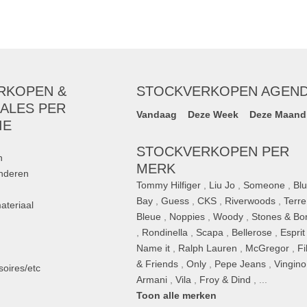
RKOPEN &
STOCKVERKOPEN AGEN
ALES PER
Vandaag
Deze Week
Deze Maand
IE
STOCKVERKOPEN PER
n
MERK
inderen
Tommy Hilfiger
,
Liu Jo
,
Someone
,
Bl
Bay
,
Guess
,
CKS
,
Riverwoods
,
Terre
ateriaal
Bleue
,
Noppies
,
Woody
,
Stones & Bo
,
Rondinella
,
Scapa
,
Bellerose
,
Esprit
n
Name it
,
Ralph Lauren
,
McGregor
,
Fi
& Friends
,
Only
,
Pepe Jeans
,
Vingino
oires/etc
Armani
,
Vila
,
Froy & Dind
, ...
Toon alle merken