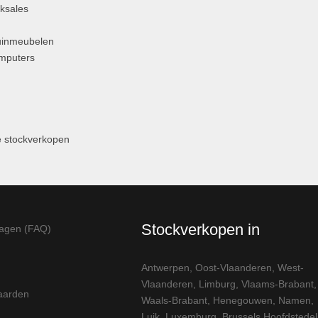
ksales
uinmeubelen
omputers
 stockverkopen
Stockverkopen in
ragen (FAQ)
Antwerpen
,
Oost-Vlaanderen
,
West-
Vlaanderen
,
Limburg
,
Vlaams-Brabant
,
aarden
Waals-Brabant
,
Henegouwen
,
Namen
,
Luik
,
Luxemburg
,
Brussels Hoofdstedeli