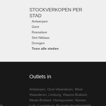
STOCKVERKOPEN
PER
STAD
Antwerpen
Gent
Roeselare
Sint-Niklaas
Drongen
Toon alle steden
Outlets in
Antwerpen
,
Oost-Vlaanderen
,
West-
Vlaanderen
,
Limburg
,
Vlaams-Brabant
,
Waals-Brabant
,
Henegouwen
,
Namen
,
jk
Luik
,
Luxemburg
,
Brussels Hoofdstedelijk