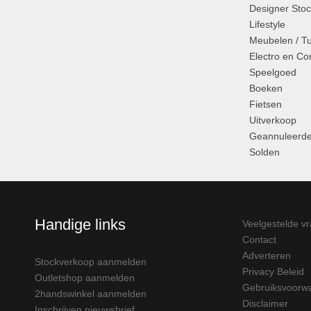
Designer Stoc
Lifestyle
Meubelen / T
Electro en C
Speelgoed
Boeken
Fietsen
Uitverkoop
Geannuleerde
Solden
Handige links
Veelgestelde v
Contact
Adverteren
Stockverkoop aanmelden
Privacy Beleid
Outletshop aanmelden
Gebruiksvoorw
2handswinkel aanmelden
Disclaimer
Inschrijven nieuwsbrief