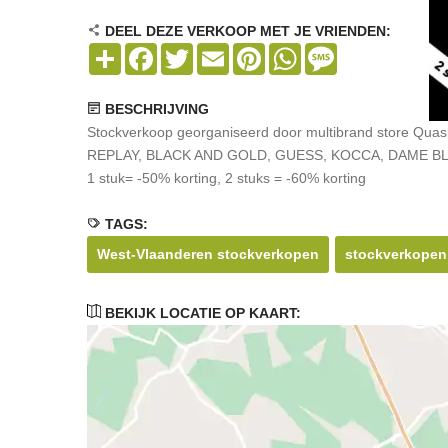
DEEL DEZE VERKOOP MET JE VRIENDEN:
Share
Facebook
Twitter
Email
Pinterest
WhatsApp
Message
BESCHRIJVING
Stockverkoop georganiseerd door multibrand store Qua
REPLAY, BLACK AND GOLD, GUESS, KOCCA, DAME BLAN
1 stuk= -50% korting, 2 stuks = -60% korting
TAGS:
West-Vlaanderen stockverkopen
stockverkopen
BEKIJK LOCATIE OP KAART: