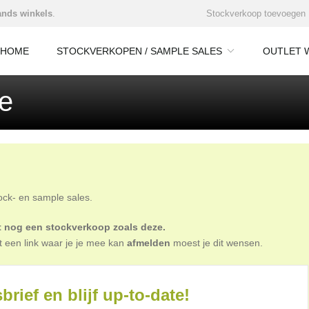
nds winkels
.
Stockverkoop toevoegen
HOME
STOCKVERKOPEN / SAMPLE SALES
OUTLET 
e
tock- en sample sales.
oit nog een stockverkoop zoals deze.
t een link waar je je mee kan
afmelden
moest je dit wensen.
brief en blijf up-to-date!