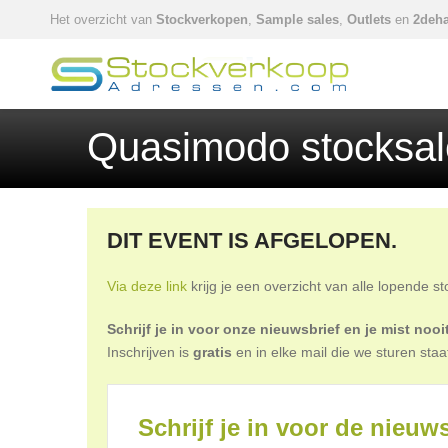
Het overzicht van
Stockverkopen
,
Sample sales
,
Outlets
en
2deha
Quasimodo stocksal
DIT EVENT IS AFGELOPEN.
Via deze link
krijg je een overzicht van alle lopende s
Schrijf je in voor onze nieuwsbrief en je mist no
Inschrijven is
gratis
en in elke mail die we sturen staa
Schrijf je in voor de nieuws