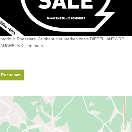
simodo in Roeselare. Je shopt hier merken zoals DIESEL, ANTWRP,
CHE, A/X... en meer.
 Roeselare