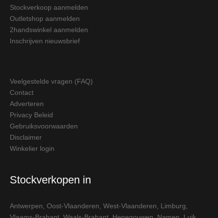
Stockverkoop aanmelden
Outletshop aanmelden
2handswinkel aanmelden
Inschrijven nieuwsbrief
Veelgestelde vragen (FAQ)
Contact
Adverteren
Privacy Beleid
Gebruiksvoorwaarden
Disclaimer
Winkelier login
Stockverkopen in
Antwerpen
,
Oost-Vlaanderen
,
West-Vlaanderen
,
Limburg
,
Vlaams-Brabant
,
Waals-Brabant
,
Henegouwen
,
Namen
,
Luik
,