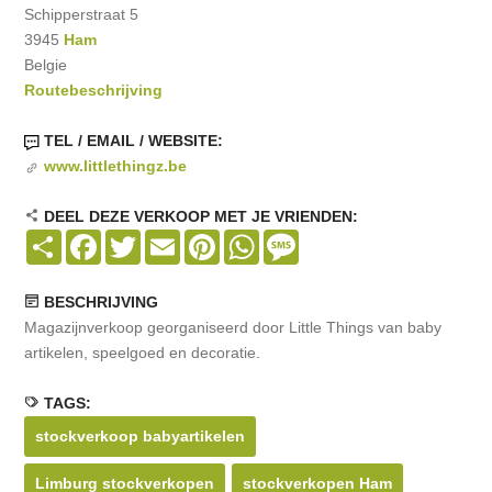
Schipperstraat 5
3945
Ham
Belgie
Routebeschrijving
TEL / EMAIL / WEBSITE:
www.littlethingz.be
DEEL DEZE VERKOOP MET JE VRIENDEN:
Share
Facebook
Twitter
Email
Pinterest
WhatsApp
Message
BESCHRIJVING
Magazijnverkoop georganiseerd door Little Things van baby
artikelen, speelgoed en decoratie.
TAGS:
stockverkoop babyartikelen
Limburg stockverkopen
stockverkopen Ham