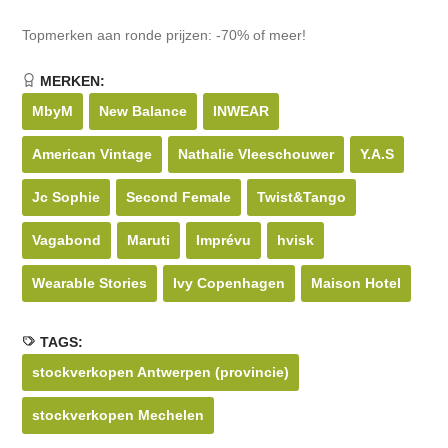
Topmerken aan ronde prijzen: -70% of meer!
MERKEN:
MbyM
New Balance
INWEAR
American Vintage
Nathalie Vleeschouwer
Y.A.S
Jc Sophie
Second Female
Twist&Tango
Vagabond
Maruti
Imprévu
hvisk
Wearable Stories
Ivy Copenhagen
Maison Hotel
TAGS:
stockverkopen Antwerpen (provincie)
stockverkopen Mechelen