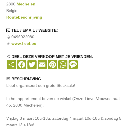
2800
Mechelen
Belgie
Routebeschrijving
TEL / EMAIL / WEBSITE:
0496922080
www.l-eef.be
DEEL DEZE VERKOOP MET JE VRIENDEN:
Share
Facebook
Twitter
Email
Pinterest
WhatsApp
Message
BESCHRIJVING
L'eef organiseert een grote Stocksale!
In het appartement boven de winkel (Onze-Lieve-Vrouwestraat
46, 2800 Mechelen).
Vrijdag 3 maart 10u-18u, zaterdag 4 maart 10u-18u & zondag 5
maart 13u-18u!