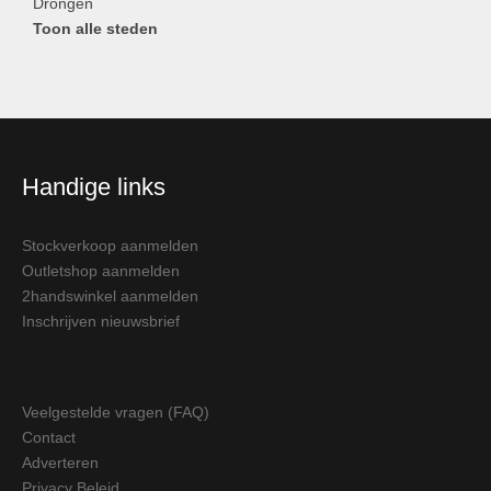
Drongen
Toon alle steden
Handige links
Stockverkoop aanmelden
Outletshop aanmelden
2handswinkel aanmelden
Inschrijven nieuwsbrief
Veelgestelde vragen (FAQ)
Contact
Adverteren
Privacy Beleid