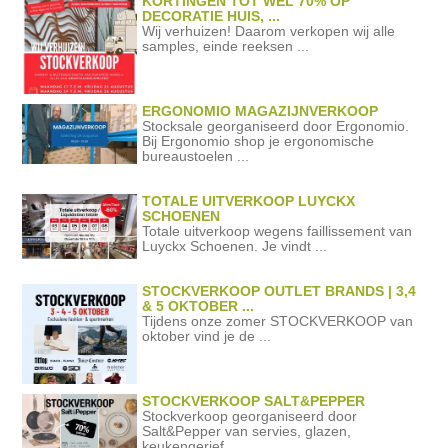
KORTINGEN TOT WEL 70% OP
DECORATIE HUIS, ...
Wij verhuizen! Daarom verkopen wij alle
samples, einde reeksen ...
ERGONOMIO MAGAZIJNVERKOOP
Stocksale georganiseerd door Ergonomio.
Bij Ergonomio shop je ergonomische
bureaustoelen ...
TOTALE UITVERKOOP LUYCKX
SCHOENEN
Totale uitverkoop wegens faillissement van
Luyckx Schoenen. Je vindt ...
STOCKVERKOOP OUTLET BRANDS | 3,4
& 5 OKTOBER ...
Tijdens onze zomer STOCKVERKOOP van
oktober vind je de ...
STOCKVERKOOP SALT&PEPPER
Stockverkoop georganiseerd door
Salt&Pepper van servies, glazen,
keukengerief ...