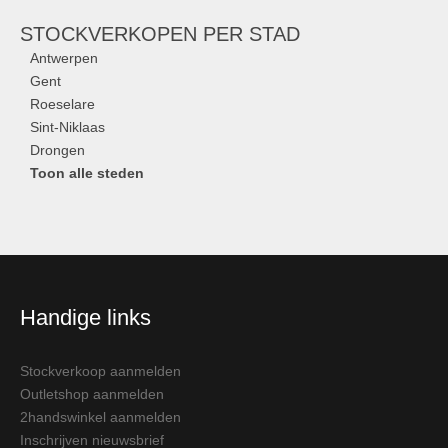
STOCKVERKOPEN
PER STAD
Antwerpen
Gent
Roeselare
Sint-Niklaas
Drongen
Toon alle steden
Handige links
Stockverkoop aanmelden
Outletshop aanmelden
2handswinkel aanmelden
Inschrijven nieuwsbrief