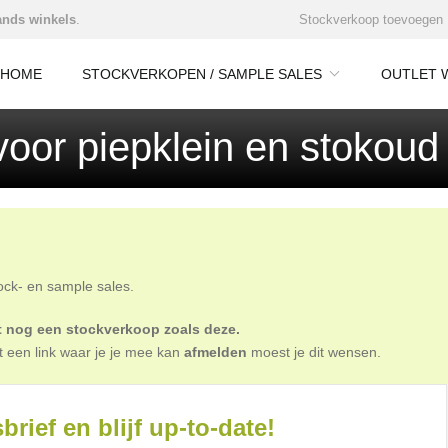
nds winkels
.
Stockverkoop toevoegen
HOME
STOCKVERKOPEN / SAMPLE SALES
OUTLET 
oor piepklein en stokoud
tock- en sample sales.
oit nog een stockverkoop zoals deze.
t een link waar je je mee kan
afmelden
moest je dit wensen.
brief en blijf up-to-date!