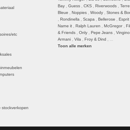
Bay
,
Guess
,
CKS
,
Riverwoods
,
Terre
ateriaal
Bleue
,
Noppies
,
Woody
,
Stones & Bo
,
Rondinella
,
Scapa
,
Bellerose
,
Esprit
n
Name it
,
Ralph Lauren
,
McGregor
,
Fi
& Friends
,
Only
,
Pepe Jeans
,
Vingino
oires/etc
Armani
,
Vila
,
Froy & Dind
, ...
Toon alle merken
ksales
uinmeubelen
omputers
 stockverkopen