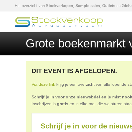
Het overzicht van
Stockverkopen
,
Sample sales
,
Outlets
en
2deha
Grote boekenmarkt v
DIT EVENT IS AFGELOPEN.
Via deze link
krijg je een overzicht van alle lopende s
Schrijf je in voor onze nieuwsbrief en je mist no
Inschrijven is
gratis
en in elke mail die we sturen staa
Schrijf je in voor de nieuws