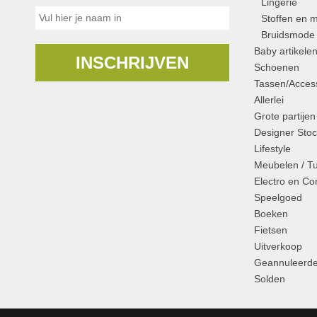
Lingerie
Stoffen en m
Bruidsmode
Baby artikele
INSCHRIJVEN
Schoenen
Tassen/Access
Allerlei
Grote partijen
Designer Stoc
Lifestyle
Meubelen / T
Electro en C
Speelgoed
Boeken
Fietsen
Uitverkoop
Geannuleerde
Solden