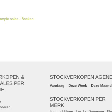
ample sales - Boeken
RKOPEN &
STOCKVERKOPEN AGEN
ALES PER
Vandaag
Deze Week
Deze Maand
IE
STOCKVERKOPEN PER
n
MERK
inderen
Tommy Hilfiger
,
Liu Jo
,
Someone
,
Bl