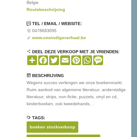
Belgie
Routebeschrijving
TEL / EMAIL / WEBSITE:
0478683095
www.oneindigeverhaal.be
DEEL DEZE VERKOOP MET JE VRIENDEN:
Share
Facebook
Twitter
Email
Pinterest
WhatsApp
Message
BESCHRIJVING
Wegens succes verlengen we onze boekenmarkt.
Ruim aanbod van algemene literatuur, anderstalige
literatuur, strips, non-fictie, puzzels, vinyl en cd,
kinderboeken, ook tweedehands, ..
TAGS:
boeken stockverkoop