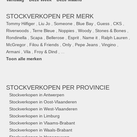
STOCKVERKOPEN PER MERK
Tommy Hilfiger
,
Liu Jo
,
Someone
,
Blue Bay
,
Guess
,
CKS
,
Riverwoods
,
Terre Bleue
,
Noppies
,
Woody
,
Stones & Bones
,
Rondinella
,
Scapa
,
Bellerose
,
Esprit
,
Name it
,
Ralph Lauren
,
McGregor
,
Filou & Friends
,
Only
,
Pepe Jeans
,
Vingino
,
Armani
,
Vila
,
Froy & Dind
, ...
Toon alle merken
STOCKVERKOPEN
PER PROVINCIE
Stockverkopen in Antwerpen
Stockverkopen in Oost-Vlaanderen
Stockverkopen in West-Vlaanderen
Stockverkopen in Limburg
Stockverkopen in Vlaams-Brabant
Stockverkopen in Waals-Brabant
Stockverkopen in Henegouwen