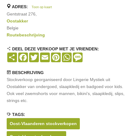
ADRES:
Toon op kaart
Gentstraat 276,
Oostakker
Belgie
Routebeschrijving
DEEL DEZE VERKOOP MET JE VRIENDEN:
Share
Facebook
Twitter
Email
Pinterest
WhatsApp
Message
BESCHRIJVING
Stockverkoop georganiseerd door Lingerie Mystiek uit
Oostakker van ondergoed, slaapkledij en badgoed voor kids.
Ook veel zwemshorts voor mannen, bikini's, slaapkledij, slips,
strings etc.
TAGS:
Oost-Vlaanderen stockverkopen