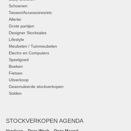
Schoenen
Tassen/Accessoires/etc
Allerlei
Grote partijen
Designer Stocksales
Lifestyle
Meubelen / Tuinmeubelen
Electro en Computers
Speelgoed
Boeken
Fietsen
Uitverkoop
Geannuleerde stockverkopen
Solden
STOCKVERKOPEN AGENDA
Vandaag
Deze Week
Deze Maand