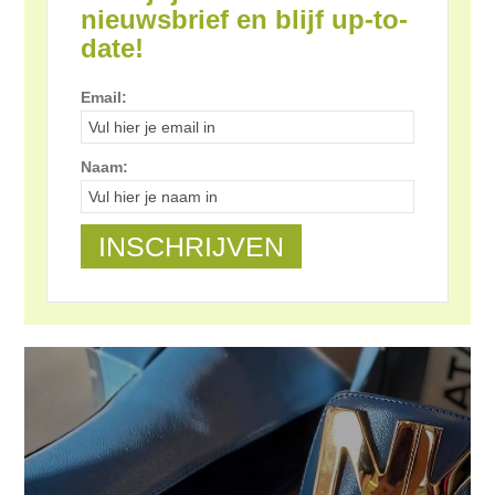
nieuwsbrief en blijf up-to-
date!
Email:
Naam: