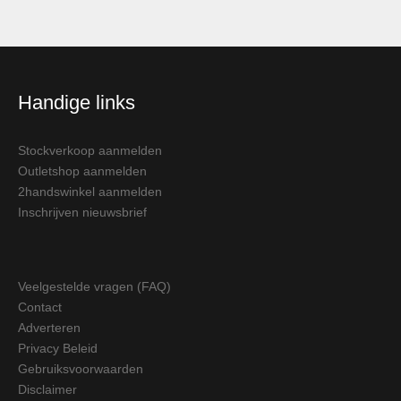
Handige links
Stockverkoop aanmelden
Outletshop aanmelden
2handswinkel aanmelden
Inschrijven nieuwsbrief
Veelgestelde vragen (FAQ)
Contact
Adverteren
Privacy Beleid
Gebruiksvoorwaarden
Disclaimer