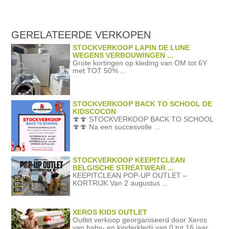
GERELATEERDE
VERKOPEN
STOCKVERKOOP LAPIN DE LUNE
WEGENS VERBOUWINGEN ...
Grote kortingen op kleding van OM tot 6Y
met TOT 50% ...
STOCKVERKOOP BACK TO SCHOOL DE
KIDSCOCON
🍄🍄 STOCKVERKOOP BACK TO SCHOOL
🍄🍄 Na een succesvolle ...
STOCKVERKOOP KEEPITCLEAN
BELGISCHE STREATWEAR ...
KEEPITCLEAN POP-UP OUTLET –
KORTRIJK Van 2 augustus ...
XEROS KIDS OUTLET
Outlet verkoop georganiseerd door Xeros
van baby- en kinderkledij van 0 tot 16 jaar ...