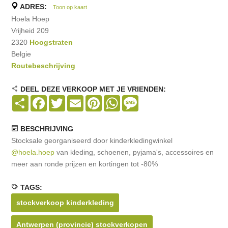
ADRES:
Toon op kaart
Hoela Hoep
Vrijheid 209
2320
Hoogstraten
Belgie
Routebeschrijving
DEEL DEZE VERKOOP MET JE VRIENDEN:
Share
Facebook
Twitter
Email
Pinterest
WhatsApp
Message
BESCHRIJVING
Stocksale georganiseerd door kinderkledingwinkel
@hoela.hoep
van kleding, schoenen, pyjama's, accessoires en
meer aan ronde prijzen en kortingen tot -80%
TAGS:
stockverkoop kinderkleding
Antwerpen (provincie) stockverkopen