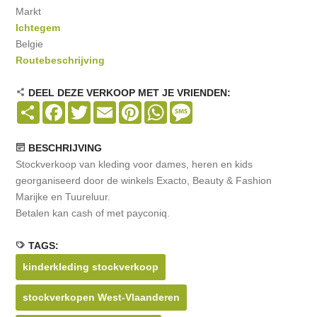
Markt
Ichtegem
Belgie
Routebeschrijving
DEEL DEZE VERKOOP MET JE VRIENDEN:
Share
Facebook
Twitter
Email
Pinterest
WhatsApp
Message
BESCHRIJVING
Stockverkoop van kleding voor dames, heren en kids
georganiseerd door de winkels Exacto, Beauty & Fashion
Marijke en Tuureluur.
Betalen kan cash of met payconiq.
TAGS:
kinderkleding stockverkoop
stockverkopen West-Vlaanderen