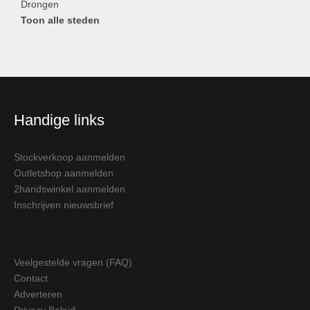
Drongen
Toon alle steden
Handige links
Stockverkoop aanmelden
Outletshop aanmelden
2handswinkel aanmelden
Inschrijven nieuwsbrief
Veelgestelde vragen (FAQ)
Contact
Adverteren
Privacy Beleid