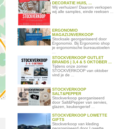
DECORATIE HUIS, ...
Wij verhuizen! Daarom verkopen
wij alle samples, einde reeksen ...
ERGONOMIO
MAGAZIJNVERKOOP
Stocksale georganiseerd door
Ergonomio. Bij Ergonomio shop
je ergonomische bureaustoelen
...
STOCKVERKOOP OUTLET
BRANDS | 3,4 & 5 OKTOBER ...
Tijdens onze zomer
STOCKVERKOOP van oktober
vind je de ...
STOCKVERKOOP
SALT&PEPPER
Stockverkoop georganiseerd
door Salt&Pepper van servies,
glazen, keukengerief ...
STOCKVERKOOP LOWETTE
GIFTS
Stockverkoop van kleding
georganiseerd door Lowette