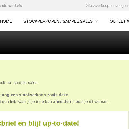
nds winkels
.
Stockverkoop toevoegen
HOME
STOCKVERKOPEN / SAMPLE SALES
OUTLET 
tock- en sample sales.
oit nog een stockverkoop zoals deze.
t een link waar je je mee kan
afmelden
moest je dit wensen.
brief en blijf up-to-date!