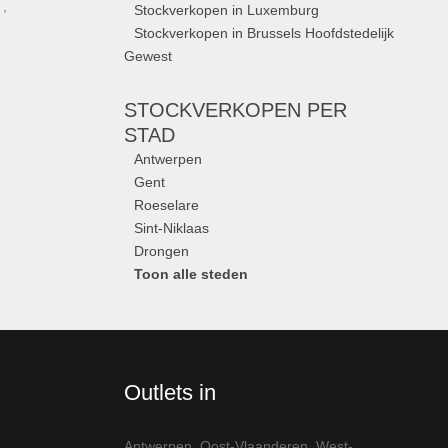
,
Stockverkopen in Luxemburg
Stockverkopen in Brussels Hoofdstedelijk
Gewest
STOCKVERKOPEN
PER
STAD
Antwerpen
Gent
Roeselare
Sint-Niklaas
Drongen
Toon alle steden
Outlets in
Antwerpen
,
Oost-Vlaanderen
,
West-