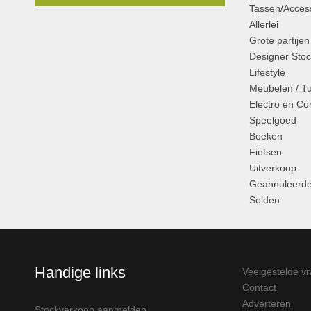
Tassen/Access
Allerlei
Grote partijen
Designer Stoc
Lifestyle
Meubelen / T
Electro en C
Speelgoed
Boeken
Fietsen
Uitverkoop
Geannuleerde
Solden
Handige links
Veelgestelde v
Contact
Adverteren
Stockverkoop aanmelden