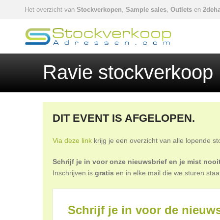
Het overzicht van
Stockverkopen
,
Sample sales
,
Outlets
en
2deha
Ravie stockverkoop
DIT EVENT IS AFGELOPEN.
Via deze link
krijg je een overzicht van alle lopende s
Schrijf je in voor onze nieuwsbrief en je mist no
Inschrijven is
gratis
en in elke mail die we sturen staa
Schrijf je in voor de nieuws