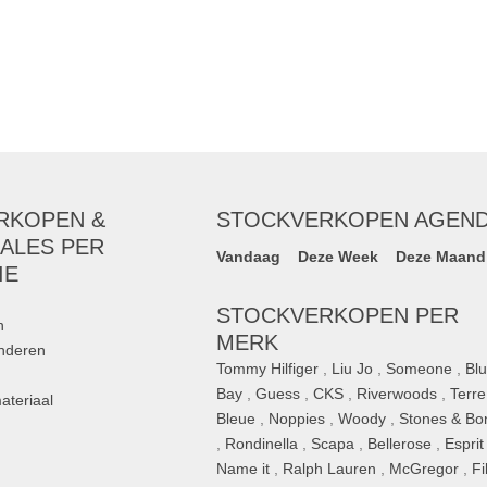
RKOPEN &
STOCKVERKOPEN AGEN
ALES PER
Vandaag
Deze Week
Deze Maand
IE
STOCKVERKOPEN PER
n
MERK
inderen
Tommy Hilfiger
,
Liu Jo
,
Someone
,
Bl
Bay
,
Guess
,
CKS
,
Riverwoods
,
Terre
ateriaal
Bleue
,
Noppies
,
Woody
,
Stones & Bo
,
Rondinella
,
Scapa
,
Bellerose
,
Esprit
n
Name it
,
Ralph Lauren
,
McGregor
,
Fi