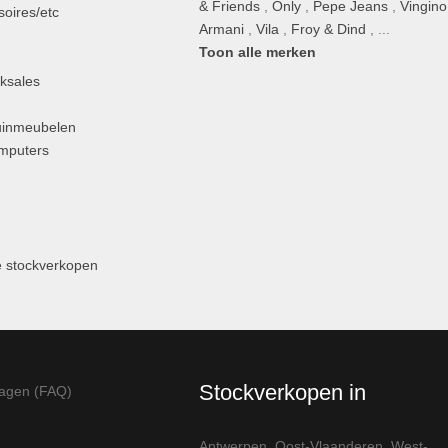
& Friends
,
Only
,
Pepe Jeans
,
Vingino
oires/etc
Armani
,
Vila
,
Froy & Dind
, ...
Toon alle merken
ksales
uinmeubelen
omputers
 stockverkopen
Stockverkopen in
ragen (FAQ)
Antwerpen
,
Oost-Vlaanderen
,
West-