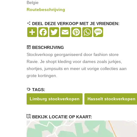
Belgie
Routebeschrijving
DEEL DEZE VERKOOP MET JE VRIENDEN:
Share
Facebook
Twitter
Email
Pinterest
WhatsApp
Message
BESCHRIJVING
Stockverkoop georganiseerd door fashion store
Ravie. Je shopt kleding voor dames zoals jurkjes,
shortjes, jumpsuits en meer uit vorige collecties aan
grote kortingen.
TAGS:
Limburg stockverkopen
Hasselt stockverkopen
BEKIJK LOCATIE OP KAART: