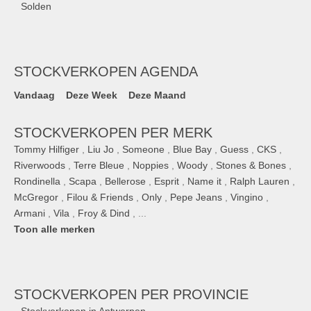
Solden
STOCKVERKOPEN AGENDA
Vandaag
Deze Week
Deze Maand
STOCKVERKOPEN PER MERK
Tommy Hilfiger
,
Liu Jo
,
Someone
,
Blue Bay
,
Guess
,
CKS
,
Riverwoods
,
Terre Bleue
,
Noppies
,
Woody
,
Stones & Bones
,
Rondinella
,
Scapa
,
Bellerose
,
Esprit
,
Name it
,
Ralph Lauren
,
McGregor
,
Filou & Friends
,
Only
,
Pepe Jeans
,
Vingino
,
Armani
,
Vila
,
Froy & Dind
, ...
Toon alle merken
STOCKVERKOPEN
PER PROVINCIE
Stockverkopen in Antwerpen