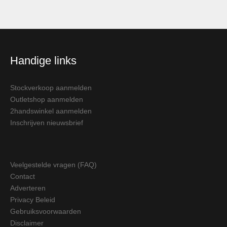
Handige links
Stockverkoop aanmelden
Outletshop aanmelden
2handswinkel aanmelden
Inschrijven nieuwsbrief
Veelgestelde vragen (FAQ)
Contact
Adverteren
Privacy Beleid
Gebruiksvoorwaarden
Disclaimer