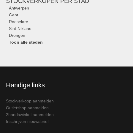
STOCKVERKOPEN
PER STAD
Antwerpen
Gent
Roeselare
Sint-Niklaas
Drongen
Toon alle steden
Handige links
Stockverkoop aanmelden
Outletshop aanmelden
2handswinkel aanmelden
Inschrijven nieuwsbrief