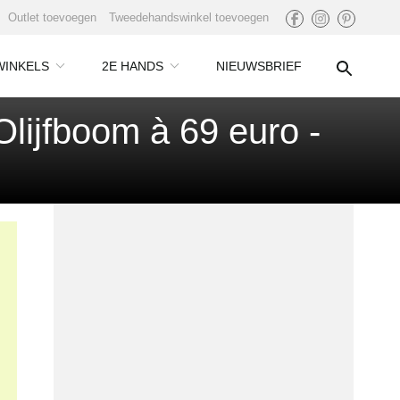
Outlet toevoegen
Tweedehandswinkel toevoegen
WINKELS
2E HANDS
NIEUWSBRIEF
lijfboom à 69 euro -