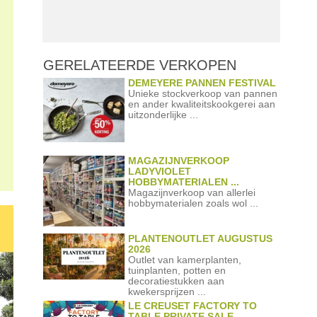
GERELATEERDE
VERKOPEN
DEMEYERE PANNEN FESTIVAL
Unieke stockverkoop van pannen
en ander kwaliteitskookgerei aan
uitzonderlijke ...
MAGAZIJNVERKOOP
LADYVIOLET
HOBBYMATERIALEN ...
Magazijnverkoop van allerlei
hobbymaterialen zoals wol ...
PLANTENOUTLET AUGUSTUS
2026
Outlet van kamerplanten,
tuinplanten, potten en
decoratiestukken aan
kwekersprijzen ...
LE CREUSET FACTORY TO
TABLE PRIVATE SALE