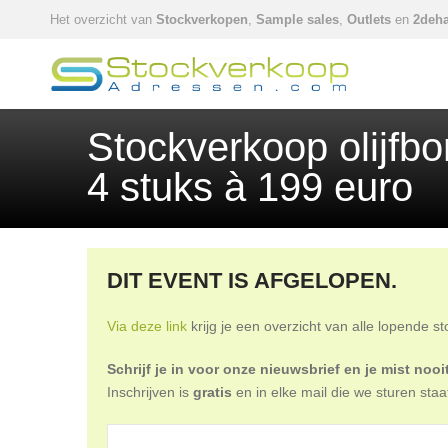
Het overzicht van
Stockverkopen
,
Sample sales
,
Outlets
en
2deha
Stockverkoop olijfbo
4 stuks à 199 euro
DIT EVENT IS AFGELOPEN.
Via deze link
krijg je een overzicht van alle lopende s
Schrijf je in voor onze nieuwsbrief en je mist no
Inschrijven is
gratis
en in elke mail die we sturen staa