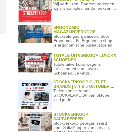
Wij verhuizen! Daarom verkopen
wij alle samples, einde reeksen ...
ERGONOMIO
MAGAZIJNVERKOOP
Stocksale georganiseerd door
Ergonomio. Bij Ergonomio shop
je ergonomische bureaustoelen
...
TOTALE UITVERKOOP LUYCKX
SCHOENEN
Totale uitverkoop wegens
faillissement van Luyckx
Schoenen. Je vindt ...
STOCKVERKOOP OUTLET
BRANDS | 3,4 & 5 OKTOBER ...
Tijdens onze zomer
STOCKVERKOOP van oktober
vind je de ...
STOCKVERKOOP
SALT&PEPPER
Stockverkoop georganiseerd
door Salt&Pepper van servies,