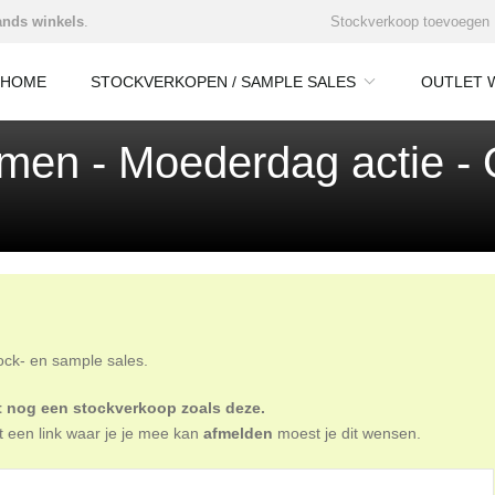
nds winkels
.
Stockverkoop toevoegen
HOME
STOCKVERKOPEN / SAMPLE SALES
OUTLET 
men - Moederdag actie - O
tock- en sample sales.
oit nog een stockverkoop zoals deze.
t een link waar je je mee kan
afmelden
moest je dit wensen.