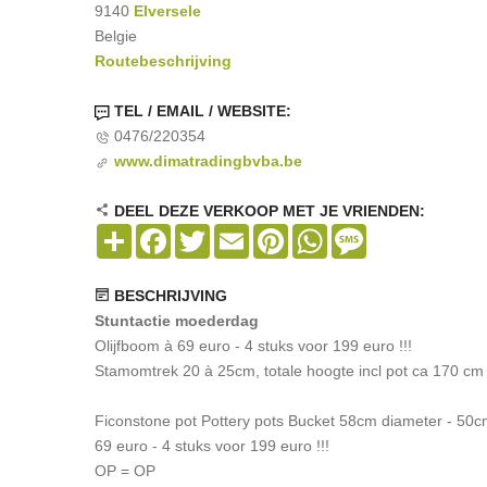
9140
Elversele
Belgie
Routebeschrijving
TEL / EMAIL / WEBSITE:
0476/220354
www.dimatradingbvba.be
DEEL DEZE VERKOOP MET JE VRIENDEN:
Share
Facebook
Twitter
Email
Pinterest
WhatsApp
Message
BESCHRIJVING
Stuntactie moederdag
Olijfboom à 69 euro - 4 stuks voor 199 euro !!!
Stamomtrek 20 à 25cm, totale hoogte incl pot ca 170 cm
Ficonstone pot Pottery pots Bucket 58cm diameter - 50
69 euro - 4 stuks voor 199 euro !!!
OP = OP