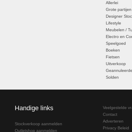
Allerlei
Grote partijen
Designer Stoc
Lifestyle
Meubelen / T
Electro en C
Speelgoed
Boeken
Fietsen
Uitverkoop
Geannuleerde
Solden
Handige links
Veelgestelde v
Contact
Adverteren
Stockverkoop aanmelden
Privacy Beleid
Outletshop aanmelden