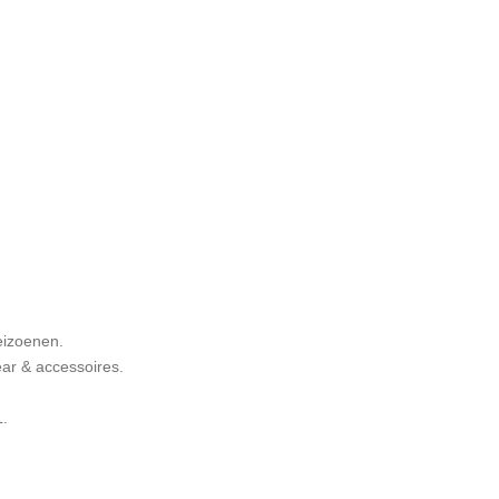
eizoenen.
ar & accessoires.
L.