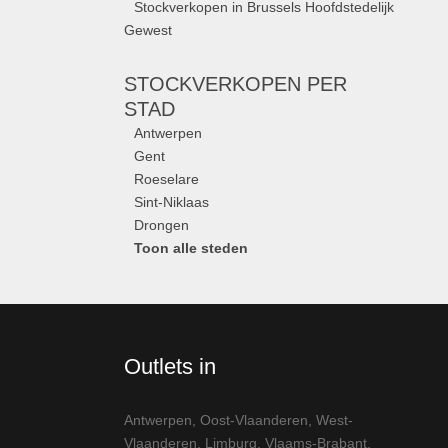
Stockverkopen in Brussels Hoofdstedelijk
Gewest
STOCKVERKOPEN
PER
STAD
Antwerpen
Gent
Roeselare
Sint-Niklaas
Drongen
Toon alle steden
Outlets in
Antwerpen
,
Oost-Vlaanderen
,
West-
Vlaanderen
,
Limburg
,
Vlaams-Brabant
,