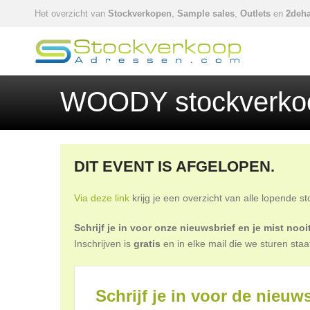
Het overzicht van
Stockverkopen
,
Sample sales
,
Outlets
en
2deha
WOODY stockverko
DIT EVENT IS AFGELOPEN.
Via deze link
krijg je een overzicht van alle lopende s
Schrijf je in voor onze nieuwsbrief en je mist no
Inschrijven is
gratis
en in elke mail die we sturen staa
Schrijf je in voor de nieuws