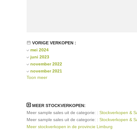
VORIGE VERKOPEN :
mei 2024
juni 2023
november 2022
november 2021
Toon meer
juni 2021
november 2019
november 2018
mei 2018
MEER STOCKVERKOPEN:
maart 2018
Meer sample sales uit de categorie: :
Stockverkopen & Sa
december 2017
Meer sample sales uit de categorie: :
Stockverkopen & Sa
november 2017
Meer stockverkopen in de provincie Limburg