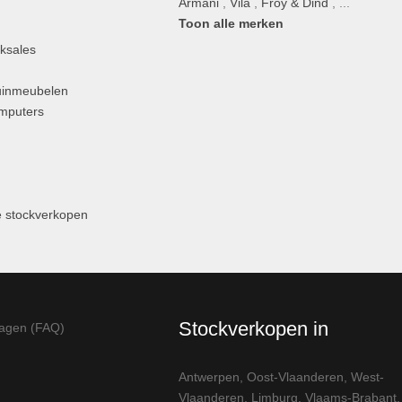
Armani
,
Vila
,
Froy & Dind
, ...
Toon alle merken
ksales
uinmeubelen
omputers
 stockverkopen
Stockverkopen in
ragen (FAQ)
Antwerpen
,
Oost-Vlaanderen
,
West-
Vlaanderen
,
Limburg
,
Vlaams-Brabant
,