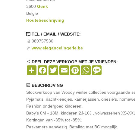
3600
Genk
Belgie
Routebeschrijving
TEL / EMAIL / WEBSITE:
089757530
www.elegancelingerie.be
DEEL DEZE VERKOOP MET JE VRIENDEN:
Share
Facebook
Twitter
Email
Pinterest
WhatsApp
Message
BESCHRIJVING
Stockverkoop van Woody winter collecties voorgaande s
Pyjama's, nachtkleedjes, kamerjassen, onesie's, homewe
Fashion ondergoed kinderen.
Baby's 0M - 18M, kinderen 2J-16J , volwassenen XS-XX
Kortingen van -35% tot -85%.
Paskamers aanwezig. Betaling met BC mogelijk.