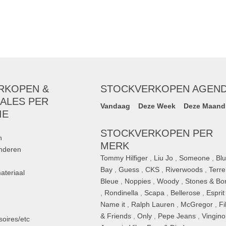
RKOPEN &
STOCKVERKOPEN AGEN
ALES PER
Vandaag
Deze Week
Deze Maand
IE
STOCKVERKOPEN PER
n
MERK
inderen
Tommy Hilfiger
,
Liu Jo
,
Someone
,
Bl
Bay
,
Guess
,
CKS
,
Riverwoods
,
Terre
ateriaal
Bleue
,
Noppies
,
Woody
,
Stones & Bo
,
Rondinella
,
Scapa
,
Bellerose
,
Esprit
n
Name it
,
Ralph Lauren
,
McGregor
,
Fi
& Friends
,
Only
,
Pepe Jeans
,
Vingino
oires/etc