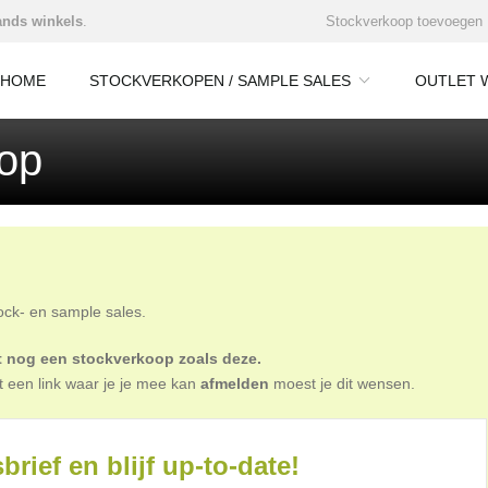
nds winkels
.
Stockverkoop toevoegen
HOME
STOCKVERKOPEN / SAMPLE SALES
OUTLET 
op
tock- en sample sales.
oit nog een stockverkoop zoals deze.
t een link waar je je mee kan
afmelden
moest je dit wensen.
brief en blijf up-to-date!