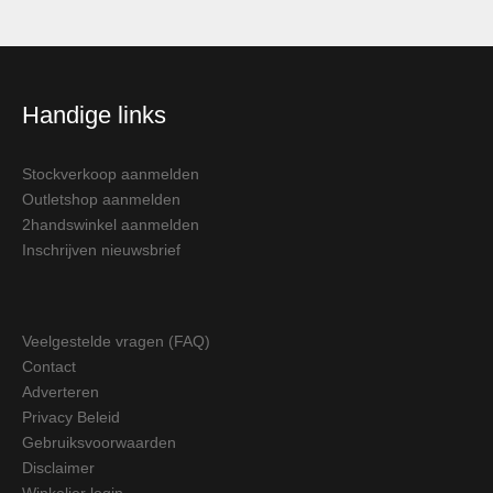
Handige links
Stockverkoop aanmelden
Outletshop aanmelden
2handswinkel aanmelden
Inschrijven nieuwsbrief
Veelgestelde vragen (FAQ)
Contact
Adverteren
Privacy Beleid
Gebruiksvoorwaarden
Disclaimer